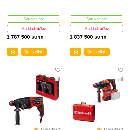
Sotuvda bor
Sotuvda bor
Muddatli to‘lov
Muddatli to‘lov
1 787 500 so‘m
1 837 500 so‘m
Sotib olish
Sotib olish
(0 Sharhlar)
(0 Sharhlar)