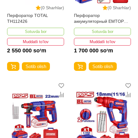
(0 Sharhlar)
(0 Sharhlar)
Перфоратор TOTAL
Перфоратор
TH112426
аккумуляторный EMTOP
ELRH202287
Sotuvda bor
Sotuvda bor
Muddatli to‘lov
Muddatli to‘lov
2 550 000 so‘m
1 700 000 so‘m
Sotib olish
Sotib olish