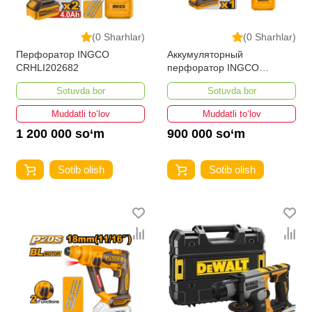
(0 Sharhlar)
(0 Sharhlar)
Перфоратор INGCO
Аккумуляторный
CRHLI202682
перфоратор INGCO
CRHLI201881
Sotuvda bor
Sotuvda bor
Muddatli to‘lov
Muddatli to‘lov
1 200 000 so‘m
900 000 so‘m
Sotib olish
Sotib olish