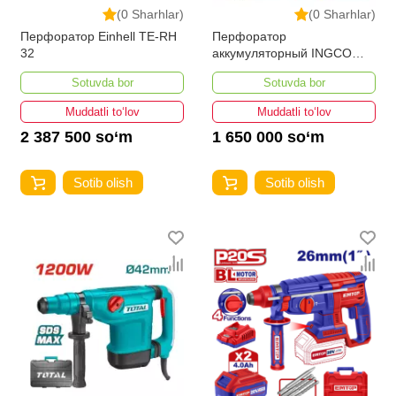
(0 Sharhlar)
(0 Sharhlar)
Перфоратор Einhell TE-RH
Перфоратор
32
аккумуляторный INGCO
CRHLI422682
Sotuvda bor
Sotuvda bor
Muddatli to‘lov
Muddatli to‘lov
2 387 500 so‘m
1 650 000 so‘m
Sotib olish
Sotib olish