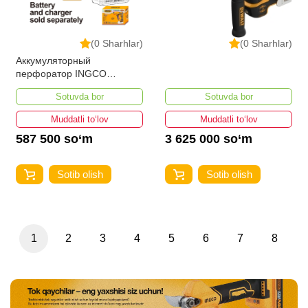
(0 Sharhlar)
(0 Sharhlar)
Аккумуляторный
перфоратор INGCO
CRHLI20188
Sotuvda bor
Sotuvda bor
Muddatli to‘lov
Muddatli to‘lov
587 500 so‘m
3 625 000 so‘m
Sotib olish
Sotib olish
1
2
3
4
5
6
7
8