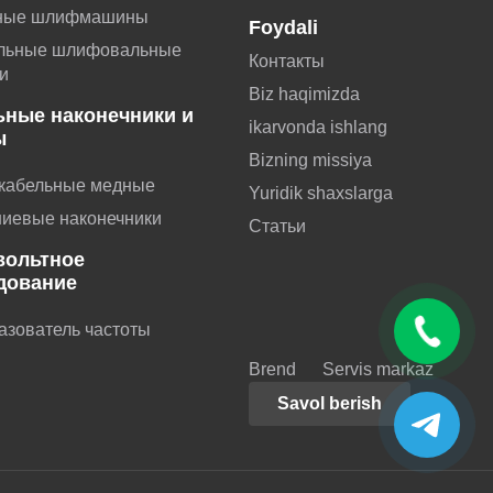
ные шлифмашины
Foydali
льные шлифовальные
Контакты
и
Biz haqimizda
ьные наконечники и
ikarvonda ishlang
ы
Bizning missiya
 кабельные медные
Yuridik shaxslarga
иевые наконечники
Статьи
вольтное
дование
азователь частоты
Brend
Servis markaz
Savol berish