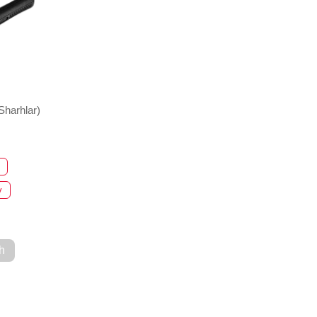
Sharhlar)
v
h