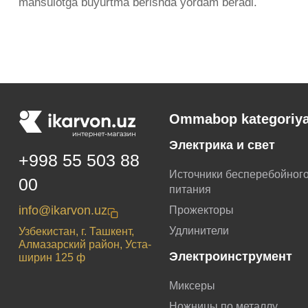
mahsulotga buyurtma berishda yordam beradi.
Ommabop kategoriya
Электрика и свет
+998 55 503 88
Источники бесперебойног
00
питания
info@ikarvon.uz
Прожекторы
Удлинители
Узбекистан, г. Ташкент,
Алмазарский район, Уста-
Электроинструмент
ширин 125 ф
Миксеры
Ножницы по металлу