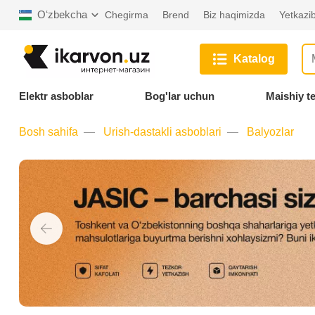
Oʻzbekcha
Chegirma
Brend
Biz haqimizda
Yetkazib
Katalog
Elektr asboblar
Bog'lar uchun
Maishiy t
Bosh sahifa
Urish-dastakli asboblari
Balyozlar