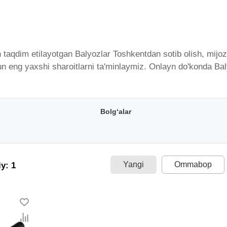
taqdim etilayotgan Balyozlar Toshkentdan sotib olish, mijozl
un eng yaxshi sharoitlarni ta'minlaymiz. Onlayn do'konda Bal
gan bo'lib, ularning ro'yxati doimiy ravishda kengayib bormo
ramiz. Bularning barchasi O'zbekistondagi eng yaxshi narx b
ig'i. Va bu yerda Balyozlar toifasidagi har bir element uchun
Bolg‘alar
Yangi
Ommabop
y: 1