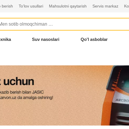
 berish
To'lov usullari
Mahsulotni qaytarish
Servis markaz
Ko
exnika
Suv nasoslari
Qo'l asboblar