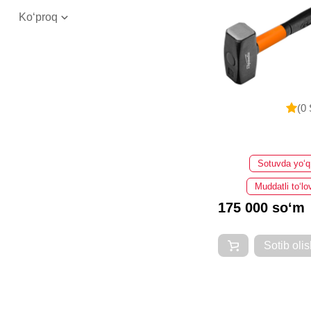
Ko‘proq
(0 
Sotuvda yo‘q
Muddatli to‘lo
175 000 so‘m
Sotib olis