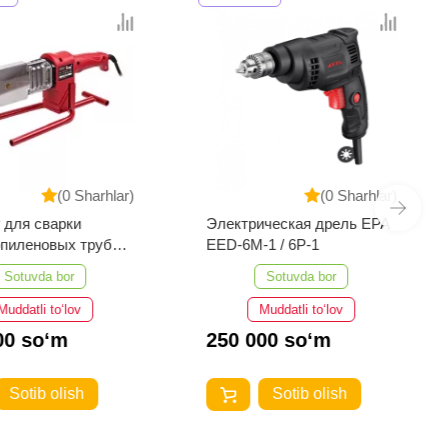
(0 Sharhlar)
(0 Sharhlar)
 для сварки
Электрическая дрель EPA
пиленовых труб
EED-6M-1 / 6P-1
One EPC40/15-1
Sotuvda bor
Sotuvda bor
Muddatli to‘lov
Muddatli to‘lov
00 so‘m
250 000 so‘m
Sotib olish
Sotib olish