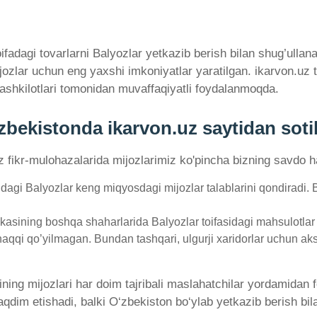
adagi tovarlarni Balyozlar yetkazib berish bilan shug’ullanad
ijozlar uchun eng yaxshi imkoniyatlar yaratilgan. ikarvon.u
ashkilotlari tomonidan muvaffaqiyatli foydalanmoqda.
ʻzbekistonda ikarvon.uz saytidan soti
'z fikr-mulohazalarida mijozlarimiz ko'pincha bizning savdo ha
dagi Balyozlar keng miqyosdagi mijozlar talablarini qondiradi.
asining boshqa shaharlarida Balyozlar toifasidagi mahsulotlar u
haqqi qo’yilmagan. Bundan tashqari, ulgurji xaridorlar uchun aks
ining mijozlari har doim tajribali maslahatchilar yordamidan
qdim etishadi, balki O‘zbekiston bo‘ylab yetkazib berish bila