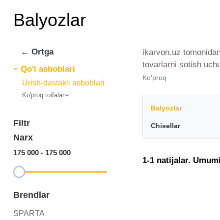
Balyozlar
← Ortga
ikarvon.uz tomonidan 
tovarlarni sotish uch
Qo'l asboblari
tomonidan taqdim etil
Ko‘proq
Urish-dastakli asboblari
miqdorda yetkazib be
Ko'proq toifalar
eng keng narxlar oral
Balyozlar
Filtr
Chisellar
Narx
175 000
-
175 000
1-1 natijalar. Umumi
Brendlar
SPARTA