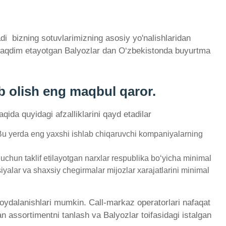
i ­ bizning sotuvlarimizning asosiy yo'nalishlaridan
z taqdim etayotgan Balyozlar dan O‘zbekistonda buyurtma
b olish eng maqbul qaror.
qida quyidagi afzalliklarini qayd etadilar
 Bu yerda eng yaxshi ishlab chiqaruvchi kompaniyalarning
chun taklif etilayotgan narxlar respublika bo‘yicha minimal
iyalar va shaxsiy chegirmalar mijozlar xarajatlarini minimal
 foydalanishlari mumkin. Call-markaz operatorlari nafaqat
n assortimentni tanlash va Balyozlar toifasidagi istalgan