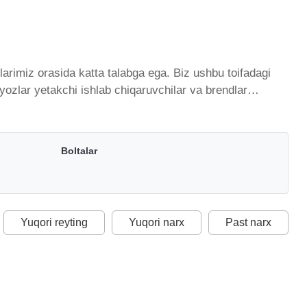
arimiz orasida katta talabga ega. Biz ushbu toifadagi
yozlar yetakchi ishlab chiqaruvchilar va brendlar
qda. Biz butun mamlakat bo'ylab tovarlarni istalgan
ilan qo’shimcha qilingan, ikarvon.uz dan Balyozlar - bu
 optimal narx mavjud.
Boltalar
Yuqori reyting
Yuqori narx
Past narx