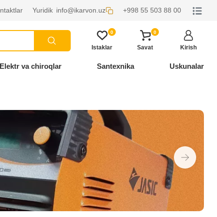
ntaktlar
Yuridik
info@ikarvon.uz
+998 55 503 88 00
0
0
Istaklar
Savat
Kirish
Elektr va chiroqlar
Santexnika
Uskunalar