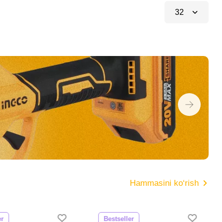
32
Hammasini ko‘rish
er
Bestseller