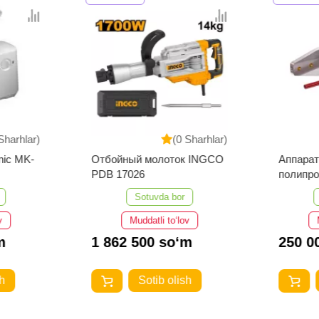
Sharhlar)
(0 Sharhlar)
nic MK-
Отбойный молоток INGCO
Аппарат
PDB 17026
полипро
Number 
Sotuvda bor
v
Muddatli to‘lov
m
1 862 500 so‘m
250 0
h
Sotib olish