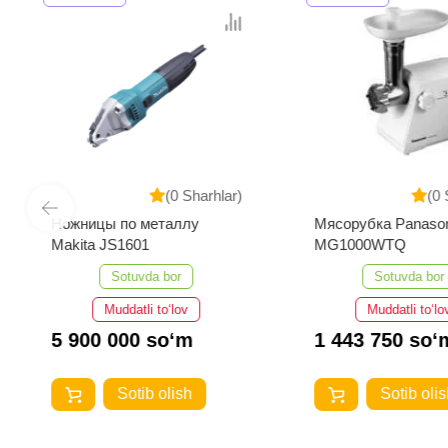
(0 Sharhlar)
(0 
Ножницы по металлу
Мясорубка Panaso
Makita JS1601
MG1000WTQ
Sotuvda bor
Sotuvda bor
Muddatli to‘lov
Muddatli to‘lo
5 900 000 so‘m
1 443 750 so‘
Sotib olish
Sotib olis