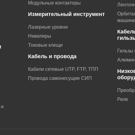
Модульные контакторы
Ленточ
Измерительный инструмент
Орбита
машинк
Лазерные уровни
Кабел
Нивелиры
гильз
Токовые клещи
и
Гильзы
Кабель и провода
и
Алюмин
Кабели сетевые UTP, FTP, ТПП
Низко
обору
Провода самонесущие СИП
Преобр
ы
Реле
 и