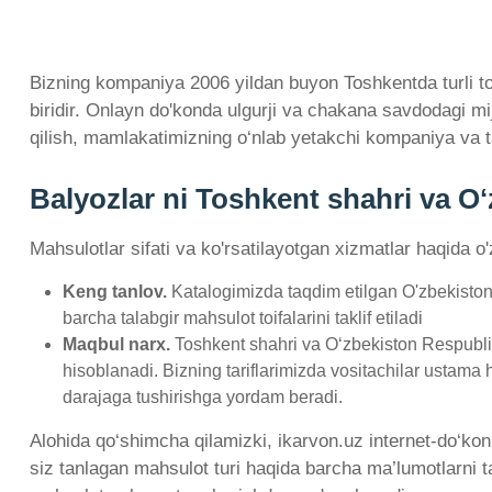
Bizning kompaniya 2006 yildan buyon Toshkentda turli toif
biridir. Onlayn do'konda ulgurji va chakana savdodagi m
qilish, mamlakatimizning o‘nlab yetakchi kompaniya va t
Balyozlar ni Toshkent shahri va O
Mahsulotlar sifati va ko'rsatilayotgan xizmatlar haqida o
Keng tanlov.
Katalogimizda taqdim etilgan O'zbekiston
barcha talabgir mahsulot toifalarini taklif etiladi
Maqbul narx.
Toshkent shahri va O‘zbekiston Respublik
hisoblanadi. Bizning tariflarimizda vositachilar ustama 
darajaga tushirishga yordam beradi.
Alohida qo‘shimcha qilamizki, ikarvon.uz internet-do‘kon
siz tanlagan mahsulot turi haqida barcha ma’lumotlarni ta