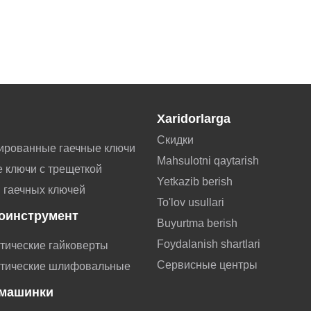
Xaridorlarga
Скидки
ированные гаечные ключи
Mahsulotni qaytarish
 ключи с трещеткой
Yetkazib berish
 гаечных ключей
To'lov usullari
оинструмент
Buyurtma berish
Foydalanish shartlari
тические гайковерты
Сервисные центры
тические шлифовальные
машинки