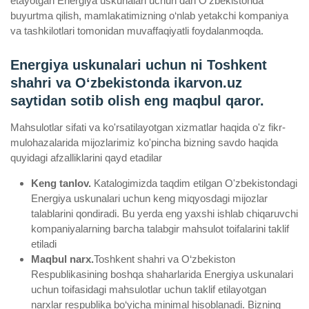
etayotgan Energiya uskunalari uchun dan O‘zbekistonda
buyurtma qilish, mamlakatimizning o‘nlab yetakchi kompaniya
va tashkilotlari tomonidan muvaffaqiyatli foydalanmoqda.
Energiya uskunalari uchun ni Toshkent
shahri va Oʻzbekistonda ikarvon.uz
saytidan sotib olish eng maqbul qaror.
Mahsulotlar sifati va ko'rsatilayotgan xizmatlar haqida o'z fikr-
mulohazalarida mijozlarimiz ko'pincha bizning savdo haqida
quyidagi afzalliklarini qayd etadilar
Keng tanlov.
Katalogimizda taqdim etilgan O'zbekistondagi
Energiya uskunalari uchun keng miqyosdagi mijozlar
talablarini qondiradi. Bu yerda eng yaxshi ishlab chiqaruvchi
kompaniyalarning barcha talabgir mahsulot toifalarini taklif
etiladi
Maqbul narx.
Toshkent shahri va O‘zbekiston
Respublikasining boshqa shaharlarida Energiya uskunalari
uchun toifasidagi mahsulotlar uchun taklif etilayotgan
narxlar respublika bo‘yicha minimal hisoblanadi. Bizning