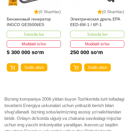
(0 Sharhlar)
(0 Sharhlar)
Бензиновый генератор
Электрическая дрель EPA
INGCO GE35006ES
EED-6M-1 / 6P-1
Sotuvda bor
Sotuvda bor
Muddatli to‘lov
Muddatli to‘lov
5 300 000 so‘m
250 000 so‘m
Sotib olish
Sotib olish
Bizning kompaniya 2006 yildan buyon Toshkentda turli toifadagi
tovarlarni Energiya uskunalari uchun yetkazib berish bilan
shug’ullanadi ­ bizning sotuvlarimizning asosiy yo'nalishlaridan
biridir. Onlayn do'konda ulgurji va chakana savdodagi mijozlar
uchun eng yaxshi imkoniyatlar yaratilgan. ikarvon.uz taqdim