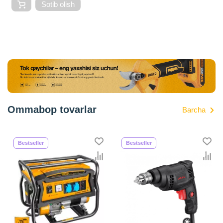
Sotib olish
Ommabop tovarlar
Barcha
Bestseller
Bestseller