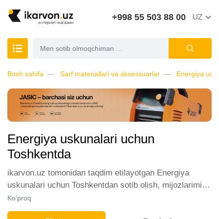
+998 55 503 88 00
UZ
Bosh sahifa
Sarf materiallari va aksessuarlar
Energiya usk
Energiya uskunalari uchun
Toshkentda
ikarvon.uz tomonidan taqdim etilayotgan Energiya
uskunalari uchun Toshkentdan sotib olish, mijozlarimiz
orasida katta talabga ega. Biz ushbu toifadagi tovarlarni
Ko‘proq
sotish uchun eng yaxshi sharoitlarni ta'minlaymiz.