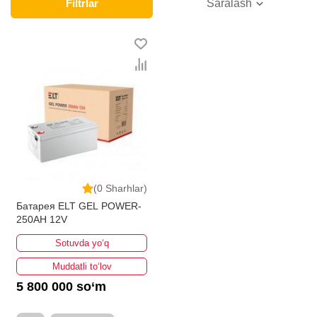
Onlayn do'konda Energiya uskunalari uchun yetakchi
Filtrlar
Saralash
ishlab chiqaruvchilar va brendlar tomonidan taqdim
etilgan bo'lib, ularning ro'yxati doimiy ravishda kengayib
bormoqda. Biz butun mamlakat bo'ylab tovarlarni
istalgan miqdorda yetkazib beramiz. Bularning barchasi
O'zbekistondagi eng yaxshi narx bilan qo’shimcha
qilingan, ikarvon.uz dan Energiya uskunalari uchun - bu
eng keng narxlar oralig'i. Va bu yerda Energiya
uskunalari uchun toifasidagi har bir element uchun
optimal narx mavjud.
(0 Sharhlar)
Батарея ELT GEL POWER-
250AH 12V
Sotuvda yo‘q
Muddatli to‘lov
5 800 000 so‘m