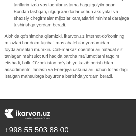
tariflarimizda vositachilar ustama haqqi qo’yilmagan.
Bundan tashqari, ulgurji xaridorlar uchun aksiyalar va
shaxsiy chegirmalar mijozlar xarajatlarini minimal darajaga
tushirishga yordam beradi.
Alohida qo‘shimcha qilamizki, ikarvon.uz internet-do‘konining
mijozlari har doim tajribali maslahatchilar yordamidan
foydalanishlari mumkin. Call-markaz operatorlari nafaqat siz
tanlagan mahsulot turi haqida barcha ma’lumotlarni taqdim
etishadi, balki O‘zbekiston bo‘ylab yetkazib berish bilan
assortimentni tanlash va Energiya uskunalari uchun toifasidagi
istalgan mahsulotga buyurtma berishda yordam beradi.
+998 55 503 88 00