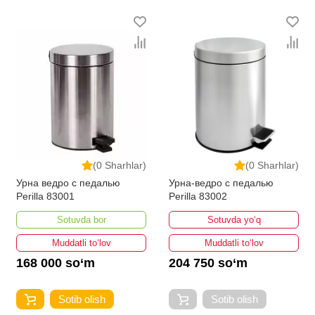
ro'yxati doimiy ravishda kengayib bormoqda. Biz butun
mamlakat bo'ylab tovarlarni istalgan miqdorda yetkazib
beramiz. Bularning barchasi O'zbekistondagi eng
yaxshi narx bilan qo’shimcha qilingan, ikarvon.uz dan
Урны и ведро - bu eng keng narxlar oralig'i. Va bu
yerda Урны и ведро toifasidagi har bir element uchun
optimal narx mavjud.
(0 Sharhlar)
(0 Sharhlar)
Урна ведро с педалью
Урна-ведро с педалью
Perilla 83001
Perilla 83002
Sotuvda bor
Sotuvda yo‘q
Muddatli to‘lov
Muddatli to‘lov
168 000 so‘m
204 750 so‘m
Sotib olish
Sotib olish