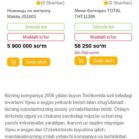
(0 Sharhlar)
(0 Sharhlar)
Ножницы по металлу
Мини-болторез TOTAL
Makita JS1601
THT11386
Sotuvda bor
Sotuvda bor
Muddatli to‘lov
Muddatli to‘lov
5 900 000 so‘m
56 250 so‘m
58 750 so‘m
Sotib olish
Sotib olish
Bizning kompaniya 2006 yildan buyon Toshkentda turli toifadagi
tovarlarni Урны и ведро yetkazib berish bilan shug’ullanadi ­
bizning sotuvlarimizning asosiy yo'nalishlaridan biridir. Onlayn
do'konda ulgurji va chakana savdodagi mijozlar uchun eng
yaxshi imkoniyatlar yaratilgan. ikarvon.uz taqdim etayotgan
Урны и ведро dan O‘zbekistonda buyurtma qilish,
mamlakatimizning o‘nlab yetakchi kompaniya va tashkilotlari