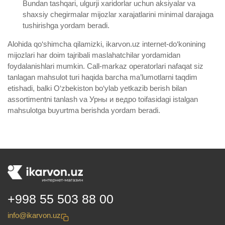
Bundan tashqari, ulgurji xaridorlar uchun aksiyalar va
shaxsiy chegirmalar mijozlar xarajatlarini minimal darajaga
tushirishga yordam beradi.
Alohida qo‘shimcha qilamizki, ikarvon.uz internet-do‘konining
mijozlari har doim tajribali maslahatchilar yordamidan
foydalanishlari mumkin. Call-markaz operatorlari nafaqat siz
tanlagan mahsulot turi haqida barcha ma’lumotlarni taqdim
etishadi, balki O‘zbekiston bo‘ylab yetkazib berish bilan
assortimentni tanlash va Урны и ведро toifasidagi istalgan
mahsulotga buyurtma berishda yordam beradi.
+998 55 503 88 00
info@ikarvon.uz