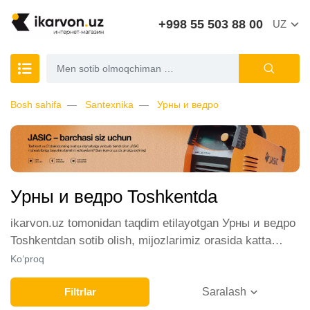
+998 55 503 88 00
UZ
Bosh sahifa
Santexnika
Урны и ведро
Урны и ведро Toshkentda
ikarvon.uz tomonidan taqdim etilayotgan Урны и ведро
Toshkentdan sotib olish, mijozlarimiz orasida katta
talabga ega. Biz ushbu toifadagi tovarlarni sotish uchun
Ko‘proq
eng yaxshi sharoitlarni ta'minlaymiz. Onlayn do'konda
Урны и ведро yetakchi ishlab chiqaruvchilar va
Filtrlar
Saralash
brendlar tomonidan taqdim etilgan bo'lib, ularning