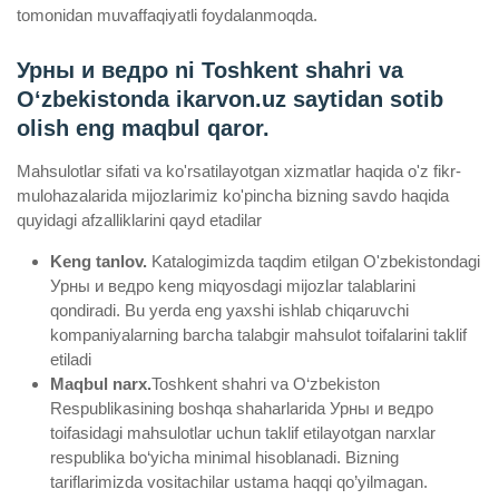
tomonidan muvaffaqiyatli foydalanmoqda.
Урны и ведро ni Toshkent shahri va
Oʻzbekistonda ikarvon.uz saytidan sotib
olish eng maqbul qaror.
Mahsulotlar sifati va ko'rsatilayotgan xizmatlar haqida o'z fikr-
mulohazalarida mijozlarimiz ko'pincha bizning savdo haqida
quyidagi afzalliklarini qayd etadilar
Keng tanlov.
Katalogimizda taqdim etilgan O'zbekistondagi
Урны и ведро keng miqyosdagi mijozlar talablarini
qondiradi. Bu yerda eng yaxshi ishlab chiqaruvchi
kompaniyalarning barcha talabgir mahsulot toifalarini taklif
etiladi
Maqbul narx.
Toshkent shahri va O‘zbekiston
Respublikasining boshqa shaharlarida Урны и ведро
toifasidagi mahsulotlar uchun taklif etilayotgan narxlar
respublika bo‘yicha minimal hisoblanadi. Bizning
tariflarimizda vositachilar ustama haqqi qo’yilmagan.