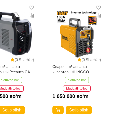
(0 Sharhlar)
(0 Sharhlar)
ый аппарат
Сварочный аппарат
рный Ресанта САИ
инверторный INGCO
ОФ
MMA16028
Sotuvda bor
Sotuvda bor
Muddatli to‘lov
Muddatli to‘lov
 500 so‘m
1 050 000 so‘m
Sotib olish
Sotib olish