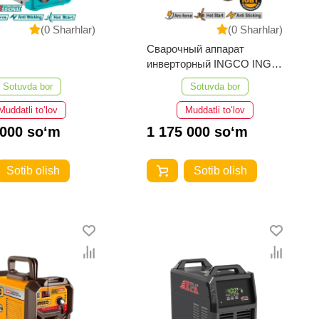
(0 Sharhlar)
(0 Sharhlar)
Сварочный аппарат
инверторный INGCO ING-
MMA16059
Sotuvda bor
Sotuvda bor
Muddatli to‘lov
Muddatli to‘lov
 000 so‘m
1 175 000 so‘m
Sotib olish
Sotib olish