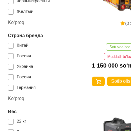
черный/красный
РЕСАНТА
Желтый
Number One
оранжевая
Ko‘proq
(0 
синий
Страна бренда
оранжевый
Китай
Sotuvda bor
Россия
Muddatli to‘lo
1 150 000 so‘
Украина
Россия
Sotib olis
Германия
Казахстан
Ko‘proq
Вес
23 кг