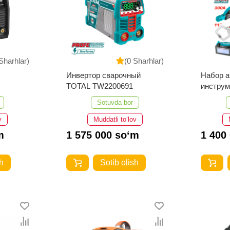
Sharhlar)
(0 Sharhlar)
Инвертор сварочный
Набор 
TOTAL TW2200691
инстру
TOS230
Sotuvda bor
v
Muddatli to‘lov
m
1 575 000 so‘m
1 400
h
Sotib olish