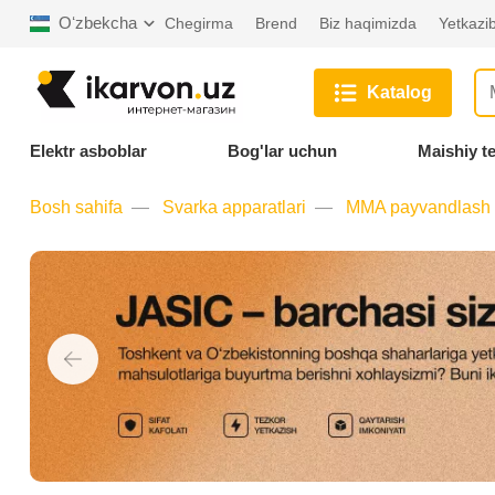
Oʻzbekcha
Chegirma
Brend
Biz haqimizda
Yetkazib
Katalog
Elektr asboblar
Bog'lar uchun
Maishiy t
Bosh sahifa
Svarka apparatlari
MMA payvandlash 