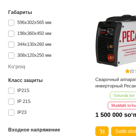
5,7 кг
Габариты
5,5 кг
596х302х565 мм
49 кг
198х360х450 мм
17 кг
344х130х260 мм
5.1 кг
308х120х250 мм
4.3 кг
Ko‘proq
(0 
8.3 кг
Сварочный аппара
Класс защиты
4.5 кг
инверторный Реса
IP21S
САИ250К
3.6 кг
Sotuvda bor
IP 21S
Muddatli to‘lo
3,7 кг
IP23
1 500 000 so‘
Входное напряжение
Sotib olis