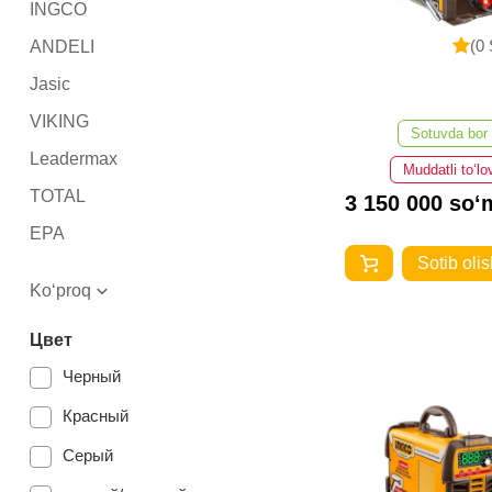
INGCO
(0 
ANDELI
Jasic
VIKING
Sotuvda bor
Leadermax
Muddatli to‘lo
TOTAL
3 150 000 so‘
EPA
Sotib olis
СИБРТЕХ
Ko‘proq
DENZEL
Цвет
HUGONG
Черный
TAYOR
Красный
ПАТОН
Серый