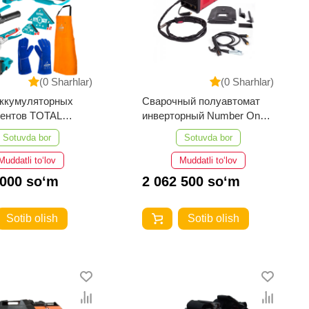
(0 Sharhlar)
(0 Sharhlar)
аккумуляторных
Сварочный полуавтомат
ментов TOTAL
инверторный Number One
95
NMIG200-PRO
Sotuvda bor
Sotuvda bor
Muddatli to‘lov
Muddatli to‘lov
 000 so‘m
2 062 500 so‘m
Sotib olish
Sotib olish