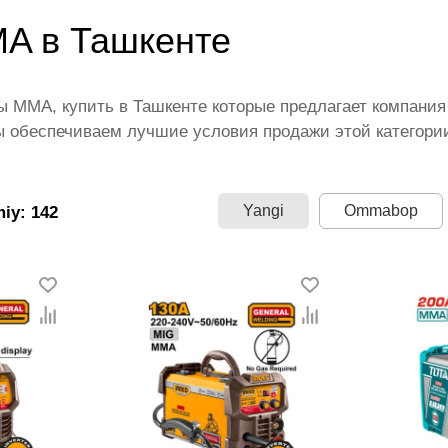
A в Ташкенте
 MMA, купить в Ташкенте которые предлагает компания
 обеспечиваем лучшие условия продажи этой категори
лены ведущими производителями и брендами, список ко
честве по всей территории страны. Все это дополняет 
arvon.uz — это самый широкий диапазон цен. Причем з
Yangi
Ommabop
miy: 142
рии Сварочные аппараты MMA.