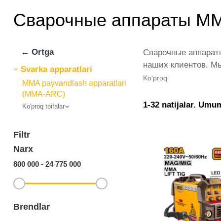
Сварочные аппараты MM
← Ortga
Сварочные аппараты
наших клиентов. Мы
Svarka apparatlari
магазине представ
Ko‘proq
MMA payvandlash apparatlari
товар в любом коли
(MMA-ARC)
аппараты MMA от ik
1-32 natijalar. Umu
Ko'proq toifalar
позиции из катего
Filtr
Narx
800 000
-
24 775 000
Brendlar