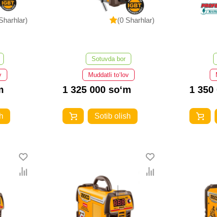
Sharhlar)
(0 Sharhlar)
Sotuvda bor
v
Muddatli to‘lov
m
1 325 000 so‘m
1 350
h
Sotib olish