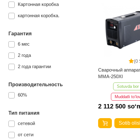
4,5 кг
Картонная коробка
4.7 кг
картонная коробка.
3.2 кг
Гарантия
3.4 кг
6 мес
4.6 кг
2 года
7.8 кг
(0 
2 года гарантии
4.2 кг
Сварочный аппара
MMA-250XI
5.6 кг
Производительность
Sotuvda bor
3.7 кг
60%
Muddatli to‘lo
3 кг
2 112 500 so‘
Тип питания
29.2 кг
Sotib olis
сетевой
3.3 кг
от сети
9.6 кг