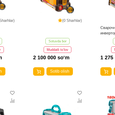
Sharhlar)
(0 Sharhlar)
Сварочн
инверт
MMA18
Sotuvda bor
v
Muddatli to‘lov
m
2 100 000 so‘m
1 275
h
Sotib olish