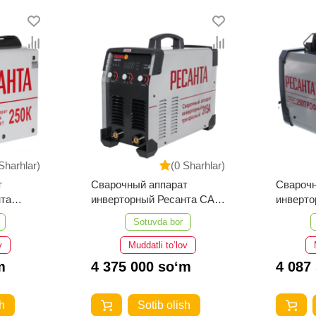
Sharhlar)
(0 Sharhlar)
т
Сварочный аппарат
Сварочн
нта
инверторный Ресанта САИ
инверто
315 3ф
250 ПР
Sotuvda bor
v
Muddatli to‘lov
m
4 375 000 so‘m
4 087
h
Sotib olish