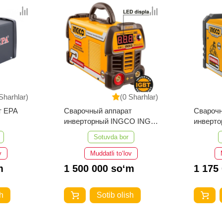
Sharhlar)
(0 Sharhlar)
т EPA
Сварочный аппарат
Сварочн
инверторный INGCO ING-
инверторный I
MMA20069
MMA18
Sotuvda bor
v
Muddatli to‘lov
m
1 500 000 so‘m
1 175
h
Sotib olish