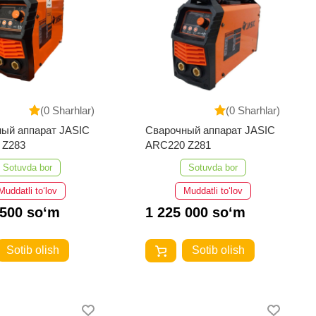
(0 Sharhlar)
(0 Sharhlar)
ый аппарат JASIC
Сварочный аппарат JASIC
ARC320 Z283
ARC220 Z281
Sotuvda bor
Sotuvda bor
Muddatli to‘lov
Muddatli to‘lov
 500 so‘m
1 225 000 so‘m
Sotib olish
Sotib olish