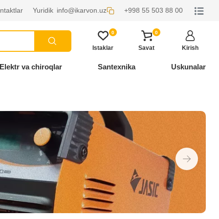
ntaktlar
Yuridik
info@ikarvon.uz
+998 55 503 88 00
0
0
Istaklar
Savat
Kirish
Elektr va chiroqlar
Santexnika
Uskunalar