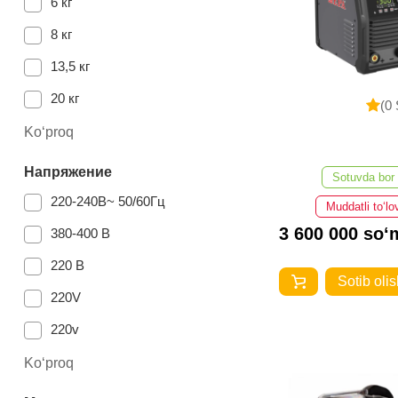
6 кг
8 кг
13,5 кг
20 кг
(0 
4.1 кг
Ko‘proq
4.4 кг
Напряжение
Sotuvda bor
3.5 кг
220-240В~ 50/60Гц
Muddatli to‘lo
39 кг
3 600 000 so‘
380-400 В
6.2 кг
220 В
Sotib olis
5.8 кг
220V
5.5 кг
220v
4 кг
380/400 В
Ko‘proq
3.9 кг
220/230 В