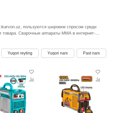
 ikarvon.uz, пользуются широким спросом среди
и товара. Сварочные аппараты MMA в интернет-
торых постоянно расширяется. Мы доставляем
лучшая по Узбекистану стоимость, Сварочные
десь представлена оптимальная цена для каждой
Yuqori reyting
Yuqori narx
Past narx