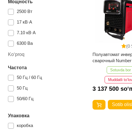
Мощность
6.4 кг
230 В
2500 Вт
8,5кг
380В
17 кВ·А
7,2кг
220В
7.10 кВ·А
5,8кг
380v
6300 Ва
(0 
5,7кг
83В
Ko‘proq
Полуавтомат инве
5,6 кг
сварочный Number One
160-270В
NMIG 260-PRO
Частота
4,35кг
Sotuvda bor
220/380V
50 Гц / 60 Гц
Muddatli to‘lo
4кг
230 В-50 Гц
50 Гц
3 137 500 so‘
3,3 кг
В 400
50/60 Гц
19 кг
Sotib olis
12 кг
Упаковка
4,8 кг
коробка