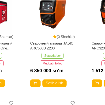
Sharhlar)
(0 Sharhlar)
рторный
Сварочный аппарат JASIC
Сварочн
ARC500D Z290
Sotuvda bor
v
Muddatli to‘lov
m
6 850 000 so‘m
1 512
h
Sotib olish