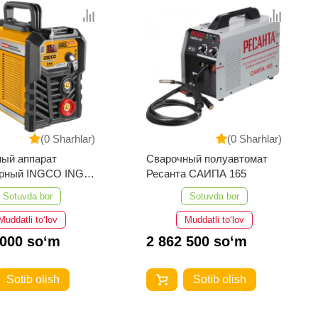
(0 Sharhlar)
(0 Sharhlar)
ый аппарат
Сварочный полуавтомат
NGCO ING-
Ресанта САИПА 165
028
Sotuvda bor
Sotuvda bor
Muddatli to‘lov
Muddatli to‘lov
 000 so‘m
2 862 500 so‘m
Sotib olish
Sotib olish