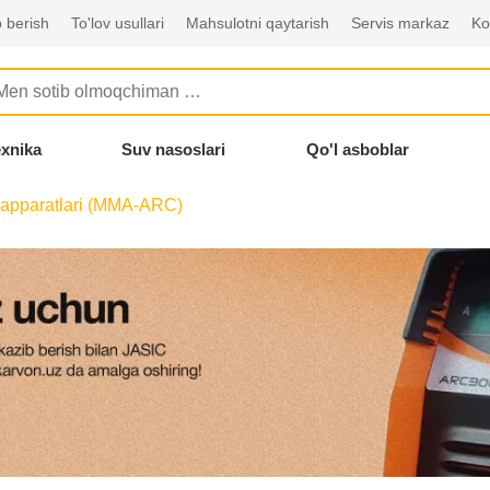
 berish
To'lov usullari
Mahsulotni qaytarish
Servis markaz
Ko
exnika
Suv nasoslari
Qo'l asboblar
apparatlari (MMA-ARC)