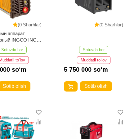
(0 Sharhlar)
(0 Sharhlar)
ый аппарат
орный INGCO ING-
059
Sotuvda bor
Sotuvda bor
Muddatli to‘lov
Muddatli to‘lov
 000 so‘m
5 750 000 so‘m
Sotib olish
Sotib olish