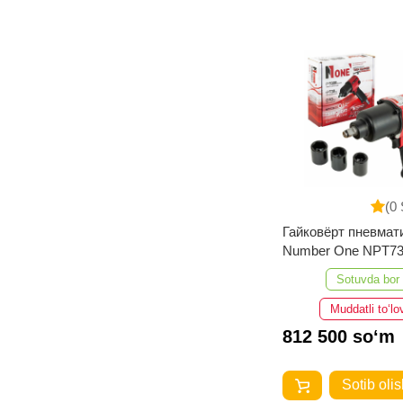
(0 
Гайковёрт пневмат
Number One NPT73
Sotuvda bor
Muddatli to‘lo
812 500 so‘m
Sotib olis