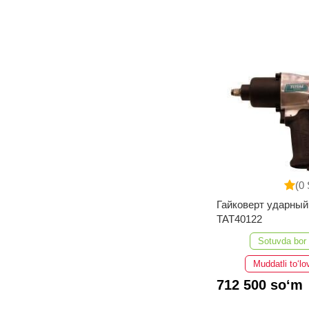
(0 
Гайковерт ударны
TAT40122
Sotuvda bor
Muddatli to‘lo
712 500 so‘m