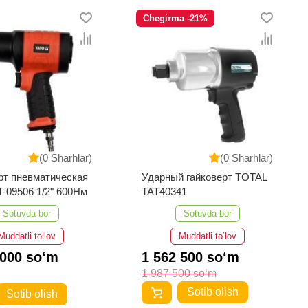
Chegirma -21%
(0 Sharhlar)
(0 Sharhlar)
рт пневматическая
Ударный гайковерт TOTAL
-09506 1/2" 600Нм
TAT40341
Sotuvda bor
Sotuvda bor
Muddatli to‘lov
Muddatli to‘lov
 000 so‘m
1 562 500 so‘m
1 987 500 so‘m
Sotib olish
Sotib olish