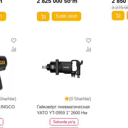
m
2 825 000 so‘m
2 850
3 275 0
h
Sotib olish
Sharhlar)
(0 Sharhlar)
т INGCO
Гайковёрт пневматическая
YATO YT-0959 1" 2600 Нм
Sotuvda yo‘q