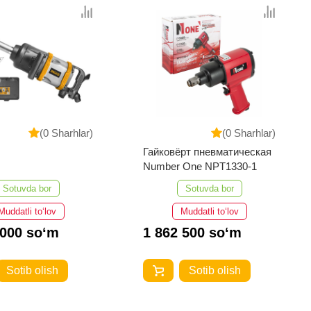
(0 Sharhlar)
(0 Sharhlar)
Гайковёрт пневматическая
Number One NPT1330-1
Sotuvda bor
Sotuvda bor
Muddatli to‘lov
Muddatli to‘lov
 000 so‘m
1 862 500 so‘m
Sotib olish
Sotib olish