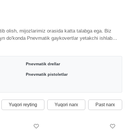
 olish, mijozlarimiz orasida katta talabga ega. Biz
layn do'konda Pnevmatik gaykovertlar yetakchi ishlab
imiy ravishda kengayib bormoqda. Biz butun mamlakat
istondagi eng yaxshi narx bilan qo’shimcha qilingan,
a Pnevmatik gaykovertlar toifasidagi har bir element
Pnevmatik drellar
Pnevmatik pistoletlar
Yuqori reyting
Yuqori narx
Past narx