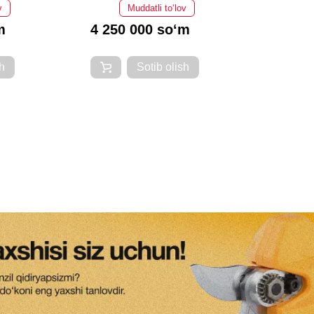
v
Muddatli to‘lov
m
4 250 000 so‘m
h
Sotib olish