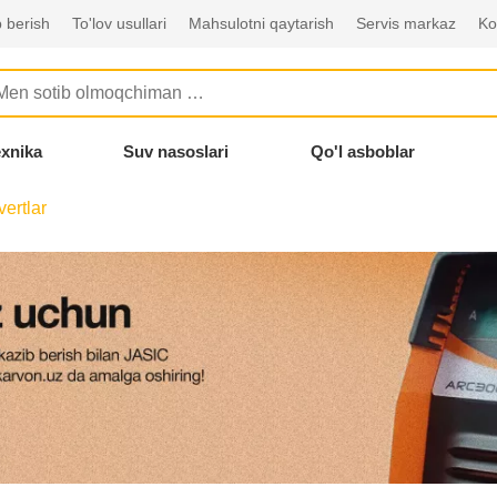
 berish
To'lov usullari
Mahsulotni qaytarish
Servis markaz
Ko
exnika
Suv nasoslari
Qo'l asboblar
ertlar