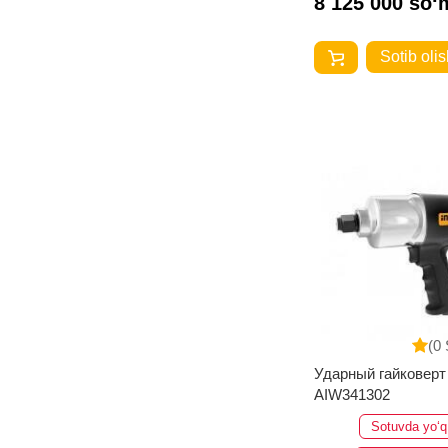
8 125 000 so‘
Sotib olis
(0 
Ударный гайковер
AIW341302
Sotuvda yo‘q