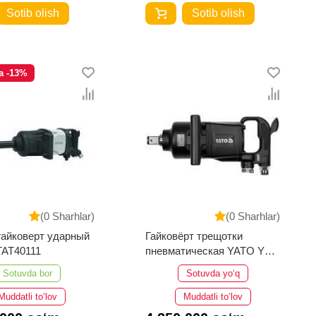
Sotib olish
Sotib olish
a -13%
(0 Sharhlar)
(0 Sharhlar)
айковерт ударный
Гайковёрт трещотки
TAT40111
пневматическая YATO YT-
0959 2600Нм
Sotuvda bor
Sotuvda yo‘q
Muddatli to‘lov
Muddatli to‘lov