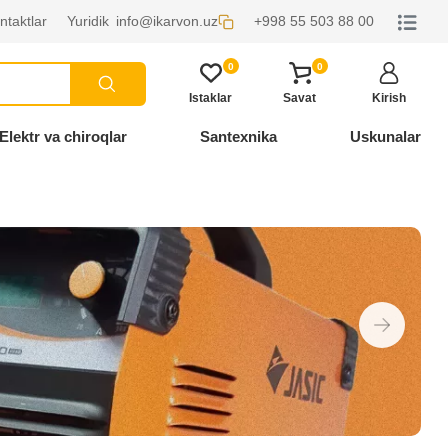
ntaktlar
Yuridik
info@ikarvon.uz
+998 55 503 88 00
0
0
Istaklar
Savat
Kirish
Elektr va chiroqlar
Santexnika
Uskunalar