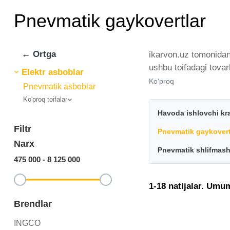
Pnevmatik gaykovertlar
← Ortga
ikarvon.uz tomonidan
ushbu toifadagi tovar
Elektr asboblar
chiqaruvchilar va br
Ko‘proq
Pnevmatik asboblar
bo'ylab tovarlarni is
Ko'proq toifalar
ikarvon.uz dan Pnevma
Havoda ishlovchi kr
uchun optimal narx 
Filtr
Pnevmatik gaykovert
Narx
Pnevmatik shlifmash
475 000
-
8 125 000
1-18 natijalar. Umu
Brendlar
INGCO