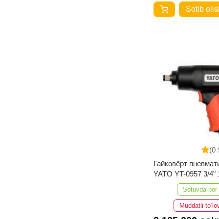
Sotib olis
(0 
Гайковёрт пневмат
YATO YT-0957 3/4"
Sotuvda bor
Muddatli to‘lo