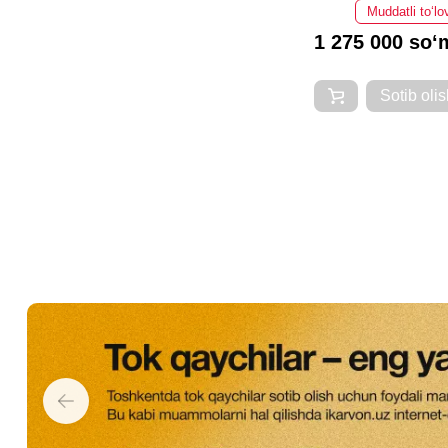
Muddatli to‘lo
1 275 000 so‘
Sotib olis