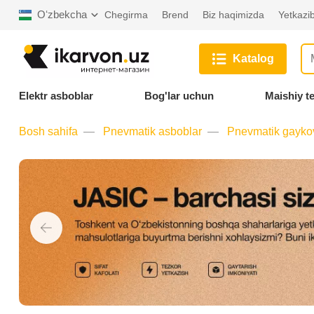
Oʻzbekcha
Chegirma
Brend
Biz haqimizda
Yetkazib
Katalog
Elektr asboblar
Bog'lar uchun
Maishiy t
Bosh sahifa
Pnevmatik asboblar
Pnevmatik gaykov