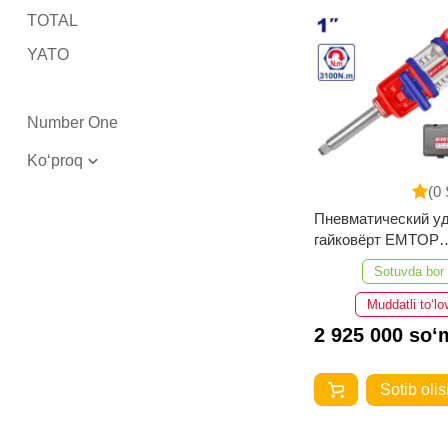
TOTAL
YATO
Number One
Ko‘proq
(0 
Пневматический у
гайковёрт EMTOP
EATL013101
Sotuvda bor
Muddatli to‘lo
2 925 000 so‘
Sotib olis