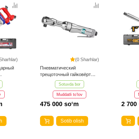
Sharhlar)
(0 Sharhlar)
дарный
Пневматический
трещоточный гайковёрт
TOTAL TAT10121
Sotuvda bor
v
Muddatli to‘lov
m
475 000 so‘m
2 700
h
Sotib olish