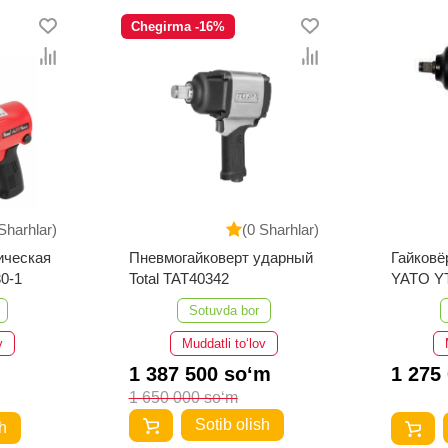
Chegirma -16%
Sharhlar)
(0 Sharhlar)
ическая
Пневмогайковерт ударный
Гайковё
0-1
Total TAT40342
YATO YT
Sotuvda bor
v
Muddatli to‘lov
1 387 500 so‘m
1 275
1 650 000 so‘m
Sotib olish
h