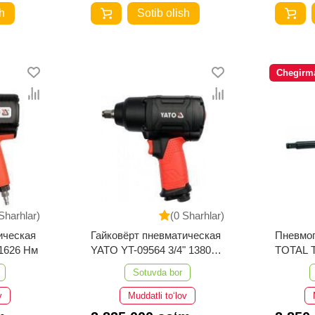
h
Sotib olish
Chegirm
Sharhlar)
(0 Sharhlar)
ическая
Гайковёрт пневматическая
Пневмог
 1626 Нм
YATO YT-09564 3/4" 1380
TOTAL 
Нм
Sotuvda bor
v
Muddatli to‘lov