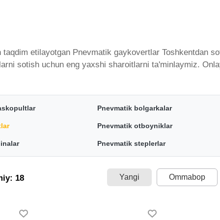
 taqdim etilayotgan Pnevmatik gaykovertlar Toshkentdan sotib
larni sotish uchun eng yaxshi sharoitlarni ta'minlaymiz. On
endlar tomonidan taqdim etilgan bo'lib, ularning ro'yxati do
talgan miqdorda yetkazib beramiz. Bularning barchasi O'zbek
tik gaykovertlar - bu eng keng narxlar oralig'i. Va bu yerd
askopultlar
Pnevmatik bolgarkalar
mavjud.
lar
Pnevmatik otboyniklar
inalar
Pnevmatik steplerlar
Yangi
Ommabop
miy: 18