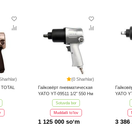
Sharhlar)
(0 Sharhlar)
й TOTAL
Гайковёрт пневматическая
Гайковё
YATO YT-09511 1/2" 550 Нм
YATO YT
м
Sotuvda bor
v
Muddatli to‘lov
1 125 000 so‘m
3 386