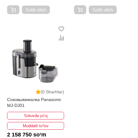
Sotib olish
Sotib olish
(0 Sharhlar)
Соковыжималка Panasonic
MJ-DJ01
Sotuvda yo‘q
Muddatli to‘lov
2 158 750 so‘m