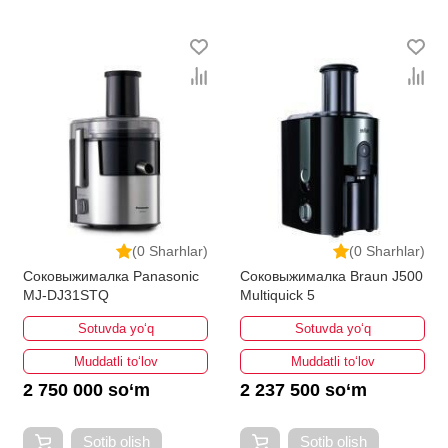
(0 Sharhlar)
(0 Sharhlar)
Соковыжималка Panasonic
Соковыжималка Braun J500
MJ-DJ31STQ
Multiquick 5
Sotuvda yo‘q
Sotuvda yo‘q
Muddatli to‘lov
Muddatli to‘lov
2 750 000 so‘m
2 237 500 so‘m
Sotib olish
Sotib olish