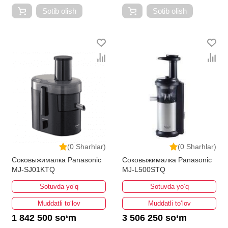
Sotib olish
Sotib olish
(0 Sharhlar)
(0 Sharhlar)
Соковыжималка Panasonic
Соковыжималка Panasonic
MJ-SJ01KTQ
MJ-L500STQ
Sotuvda yo‘q
Sotuvda yo‘q
Muddatli to‘lov
Muddatli to‘lov
1 842 500 so‘m
3 506 250 so‘m