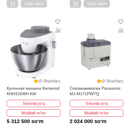
Sotib olish
Sotib olish
(0 Sharhlar)
(0 Sharhlar)
Кухонная машина Kenwood
Соковыжималка Panasonic
KHH326WH KM
MJ-M171PWTQ
Sotuvda yo‘q
Sotuvda yo‘q
Muddatli to‘lov
Muddatli to‘lov
5 312 500 so‘m
2 024 000 so‘m