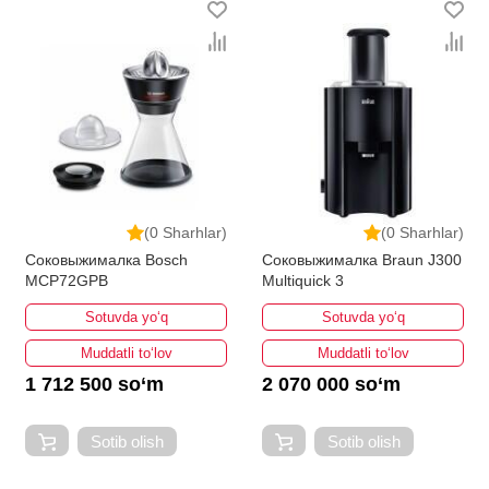
(0 Sharhlar)
(0 Sharhlar)
Соковыжималка Bosch
Соковыжималка Braun J300
MCP72GPB
Multiquick 3
Sotuvda yo‘q
Sotuvda yo‘q
Muddatli to‘lov
Muddatli to‘lov
1 712 500 so‘m
2 070 000 so‘m
Sotib olish
Sotib olish