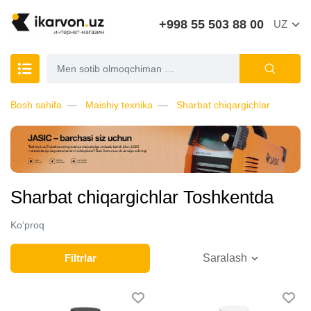
+998 55 503 88 00
UZ
Bosh sahifa
Maishiy texnika
Sharbat chiqargichlar
Sharbat chiqargichlar Toshkentda
Ko‘proq
Filtrlar
Saralash