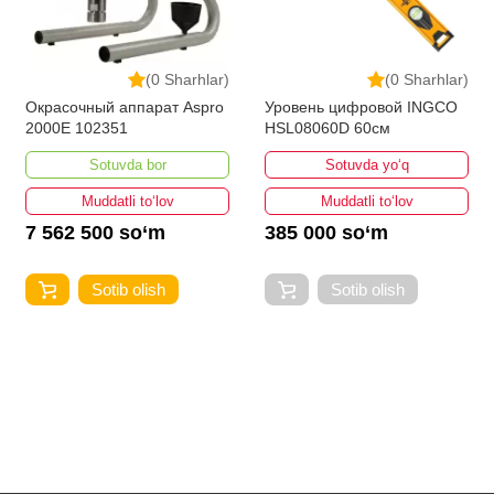
(0 Sharhlar)
(0 Sharhlar)
Окрасочный аппарат Aspro
Уровень цифровой INGCO
2000E 102351
HSL08060D 60см
Sotuvda bor
Sotuvda yo‘q
Muddatli to‘lov
Muddatli to‘lov
7 562 500 so‘m
385 000 so‘m
Sotib olish
Sotib olish