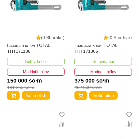
(0 Sharhlar)
(0 Sharhlar)
Газовый ключ TOTAL
Газовый ключ TOTAL
THT171186
THT171366
Sotuvda bor
Sotuvda bor
Muddatli to‘lov
Muddatli to‘lov
150 000 so‘m
375 000 so‘m
181 250 so‘m
462 500 so‘m
Sotib olish
Sotib olish