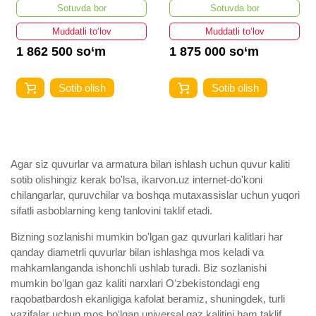
Sotuvda bor
Sotuvda bor
Muddatli to‘lov
Muddatli to‘lov
1 862 500 so‘m
1 875 000 so‘m
Sotib olish
Sotib olish
Agar siz quvurlar va armatura bilan ishlash uchun quvur kaliti
sotib olishingiz kerak bo'lsa, ikarvon.uz internet-do'koni
chilangarlar, quruvchilar va boshqa mutaxassislar uchun yuqori
sifatli asboblarning keng tanlovini taklif etadi.
Bizning sozlanishi mumkin bo'lgan gaz quvurlari kalitlari har
qanday diametrli quvurlar bilan ishlashga mos keladi va
mahkamlanganda ishonchli ushlab turadi. Biz sozlanishi
mumkin boʻlgan gaz kaliti narxlari Oʻzbekistondagi eng
raqobatbardosh ekanligiga kafolat beramiz, shuningdek, turli
vazifalar uchun mos boʻlgan universal gaz kalitini ham taklif