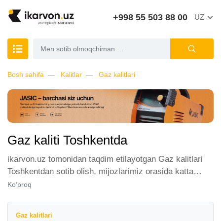
+998 55 503 88 00
UZ
Bosh sahifa
Kalitlar
Gaz kalitlari
Gaz kaliti Toshkentda
ikarvon.uz tomonidan taqdim etilayotgan Gaz kalitlari
Toshkentdan sotib olish, mijozlarimiz orasida katta
talabga ega. Biz ushbu toifadagi tovarlarni sotish uchun
Ko‘proq
eng yaxshi sharoitlarni ta'minlaymiz. Onlayn do'konda
Gaz kalitlari yetakchi ishlab chiqaruvchilar va brendlar
Gaz kalitlari
tomonidan taqdim etilgan bo'lib, ularning ro'yxati doimiy