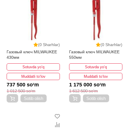
(0 Sharhlar)
(0 Sharhlar)
Газовый ключ MILWAUKEE
Газовый ключ MILWAUKEE
430мм
550мм
Sotuvda yo‘q
Sotuvda yo‘q
Muddatli to‘lov
Muddatli to‘lov
737 500 so‘m
1 175 000 so‘m
1 012 500 so‘m
1 612 500 so‘m
Sotib olish
Sotib olish