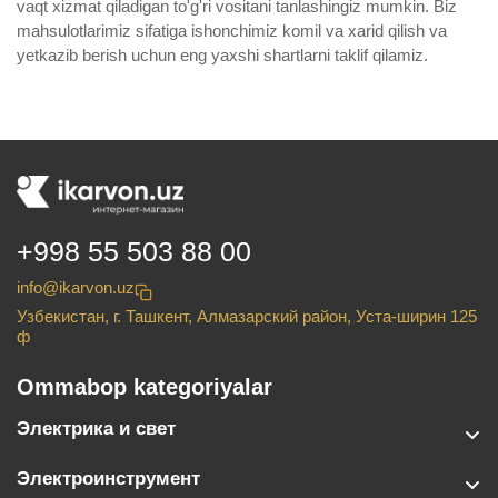
vaqt xizmat qiladigan to'g'ri vositani tanlashingiz mumkin. Biz
mahsulotlarimiz sifatiga ishonchimiz komil va xarid qilish va
yetkazib berish uchun eng yaxshi shartlarni taklif qilamiz.
+998 55 503 88 00
info@ikarvon.uz
Узбекистан, г. Ташкент, Алмазарский район, Уста-ширин 125
ф
Ommabop kategoriyalar
Электрика и свет
Электроинструмент