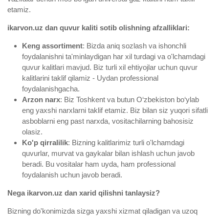
etamiz.
ikarvon.uz dan quvur kaliti sotib olishning afzalliklari:
Keng assortiment
: Bizda aniq sozlash va ishonchli
foydalanishni ta'minlaydigan har xil turdagi va o'lchamdagi
quvur kalitlari mavjud. Biz turli xil ehtiyojlar uchun quvur
kalitlarini taklif qilamiz - Uydan professional
foydalanishgacha.
Arzon narx
: Biz Toshkent va butun O‘zbekiston bo‘ylab
eng yaxshi narxlarni taklif etamiz. Biz bilan siz yuqori sifatli
asboblarni eng past narxda, vositachilarning bahosisiz
olasiz.
Ko'p qirralilik
: Bizning kalitlarimiz turli o'lchamdagi
quvurlar, murvat va gaykalar bilan ishlash uchun javob
beradi. Bu vositalar ham uyda, ham professional
foydalanish uchun javob beradi.
Nega ikarvon.uz dan xarid qilishni tanlaysiz?
Bizning do'konimizda sizga yaxshi xizmat qiladigan va uzoq