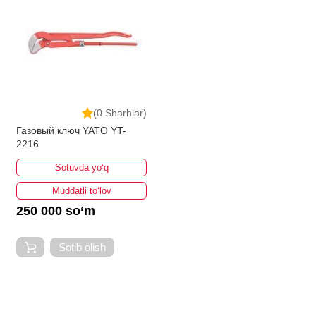
(0 Sharhlar)
Газовый ключ YATO YT-
2216
Sotuvda yo‘q
Muddatli to‘lov
250 000 so‘m
Sotib olish