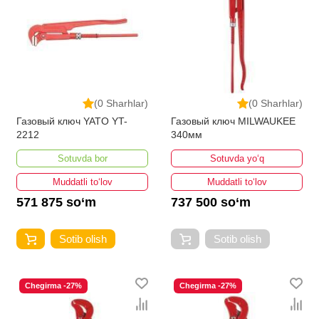
(0 Sharhlar)
(0 Sharhlar)
Газовый ключ YATO YT-
Газовый ключ MILWAUKEE
2212
340мм
Sotuvda bor
Sotuvda yo‘q
Muddatli to‘lov
Muddatli to‘lov
571 875 so‘m
737 500 so‘m
Sotib olish
Sotib olish
Chegirma -27%
Chegirma -27%