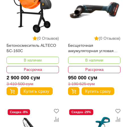
(0 Отзывов)
(0 Отзывов)
Бетоносмеситель ALTECO
Бесщеточная
БС-160С
аккумуляторная угловая
шлифмашина ALTECO
В наличии
В наличии
CAGB 20125 Li BL
Рассрочка
Рассрочка
2 900 000 сум
950 000 сум
3 410 500 сум
1 190 625 сум
Купить сразу
Купить сразу
Скидка -8%
Скидка -29%