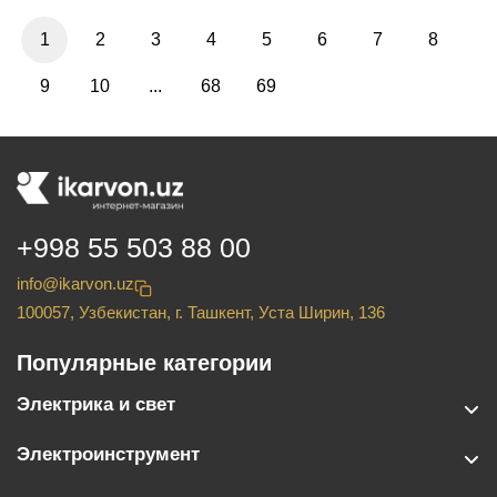
1
2
3
4
5
6
7
8
9
10
...
68
69
+998 55 503 88 00
info@ikarvon.uz
100057, Узбекистан, г. Ташкент, Уста Ширин, 136
Популярные категории
Электрика и свет
Электроинструмент