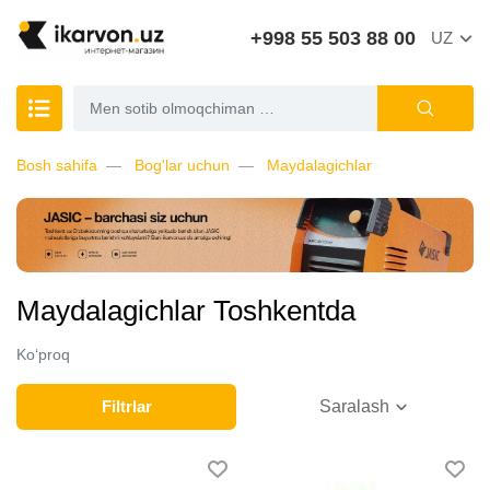
+998 55 503 88 00
UZ
Bosh sahifa
Bog'lar uchun
Maydalagichlar
Maydalagichlar Toshkentda
Ko‘proq
Filtrlar
Saralash