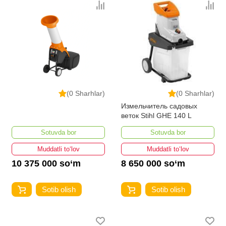
(0 Sharhlar)
(0 Sharhlar)
Измельчитель садовых
веток Stihl GHE 140 L
Sotuvda bor
Sotuvda bor
Muddatli to‘lov
Muddatli to‘lov
10 375 000 so‘m
8 650 000 so‘m
Sotib olish
Sotib olish