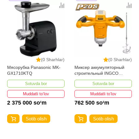
(0 Sharhlar)
(0 Sharhlar)
Мясорубка Panasonic MK-
Миксер аккумуляторный
GX1710KTQ
строительный INGCO
MXLI2001
Sotuvda bor
Sotuvda bor
Muddatli to‘lov
Muddatli to‘lov
2 375 000 so‘m
762 500 so‘m
Sotib olish
Sotib olish