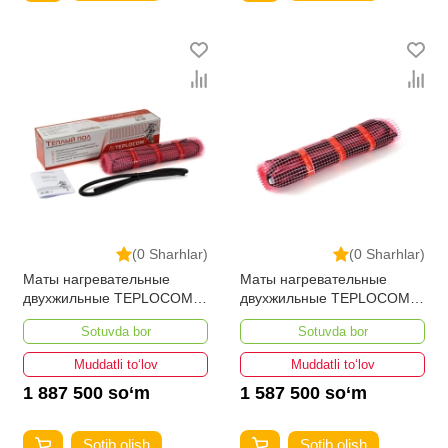
(0 Sharhlar)
(0 Sharhlar)
Маты нагревательные
Маты нагревательные
двухжильные TEPLOCOM
двухжильные TEPLOCOM
PROМНД-5,0-800 ВТ
PROМНД-4,0-640 ВТ
Sotuvda bor
Sotuvda bor
Muddatli to‘lov
Muddatli to‘lov
1 887 500 so‘m
1 587 500 so‘m
Sotib olish
Sotib olish