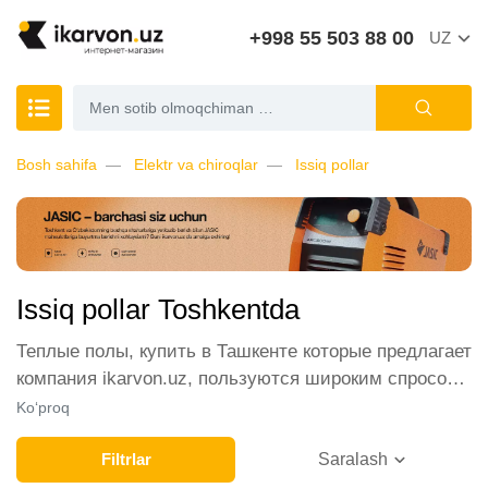
+998 55 503 88 00
UZ
Bosh sahifa
Elektr va chiroqlar
Issiq pollar
Issiq pollar Toshkentda
Теплые полы, купить в Ташкенте которые предлагает
компания ikarvon.uz, пользуются широким спросом
среди наших клиентов. Мы обеспечиваем лучшие
Ko‘proq
условия продажи этой категории товара. Теплые
полы в интернет-магазине представлены ведущими
Filtrlar
Saralash
производителями и брендами, список которых