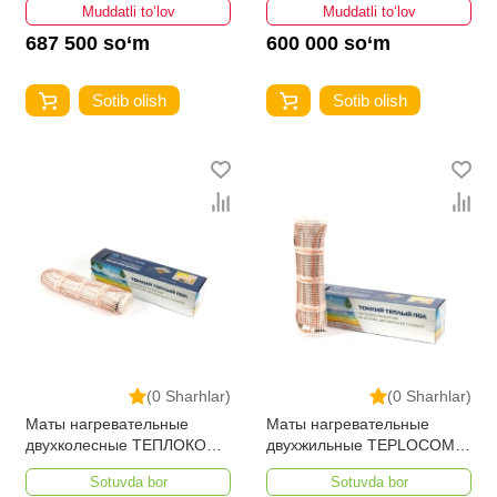
Muddatli to‘lov
Muddatli to‘lov
687 500 so‘m
600 000 so‘m
Sotib olish
Sotib olish
(0 Sharhlar)
(0 Sharhlar)
Маты нагревательные
Маты нагревательные
двухколесные ТЕПЛОКОМ
двухжильные TEPLOCOM
МНД-1,5-240 ВТ
МНД-1,0-160 ВТ
Sotuvda bor
Sotuvda bor