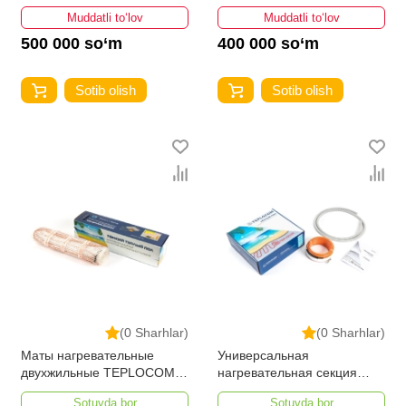
Muddatli to‘lov
Muddatli to‘lov
500 000 so‘m
400 000 so‘m
Sotib olish
Sotib olish
(0 Sharhlar)
(0 Sharhlar)
Маты нагревательные
Универсальная
двухжильные TEPLOCOM
нагревательная секция
МНД-0,5-80 ВТ
TEPLOCOM НК-11-200 Вт
Sotuvda bor
Sotuvda bor