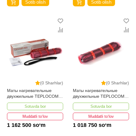
Sotib olish
Sotib olish
(0 Sharhlar)
(0 Sharhlar)
Маты нагревательные
Маты нагревательные
двухжильные TEPLOCOM
двухжильные TEPLOCOM
PROМНД-2,5-400 ВТ
PROМНД-2,0-320 ВТ
Sotuvda bor
Sotuvda bor
Muddatli to‘lov
Muddatli to‘lov
1 162 500 so‘m
1 018 750 so‘m