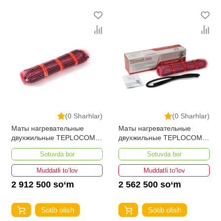
постоянно расширяется. Мы доставляем товар в
любом количестве по всей территории страны. Все
это дополняет лучшая по Узбекистану стоимость,
Теплые полы от ikarvon.uz — это самый широкий
диапазон цен. Причем здесь представлена
оптимальная цена для каждой позиции из категории
Теплые полы.
(0 Sharhlar)
(0 Sharhlar)
Маты нагревательные
Маты нагревательные
двухжильные TEPLOCOM
двухжильные TEPLOCOM
PROМНД-9,0-1440 ВТ
PROМНД-8,0-1280 ВТ
Sotuvda bor
Sotuvda bor
Muddatli to‘lov
Muddatli to‘lov
2 912 500 so‘m
2 562 500 so‘m
Sotib olish
Sotib olish