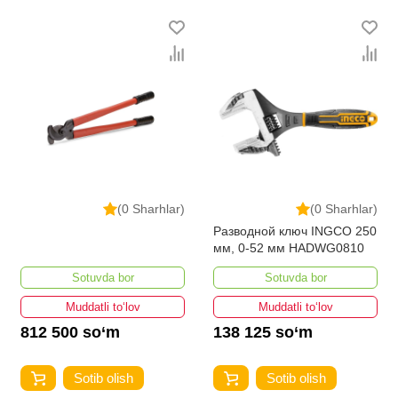
ведущими производителями и брендами, список
которых постоянно расширяется. Мы доставляем
товар в любом количестве по всей территории
страны. Все это дополняет лучшая по Узбекистану
стоимость, Гидравлические ножницы от ikarvon.uz
— это самый широкий диапазон цен. Причем здесь
представлена оптимальная цена для каждой
позиции из категории Гидравлические ножницы.
(0 Sharhlar)
(0 Sharhlar)
Разводной ключ INGCO 250
мм, 0-52 мм HADWG0810
Sotuvda bor
Sotuvda bor
Muddatli to‘lov
Muddatli to‘lov
812 500 so‘m
138 125 so‘m
Sotib olish
Sotib olish