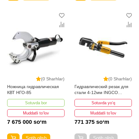
(0 Sharhlar)
(0 Sharhlar)
Ножница гидравлическая
Гидравлический резак для
КВТ НГО-85
стали 4-12мм INGCO
HHSC0112
Sotuvda bor
Sotuvda yo‘q
Muddatli to‘lov
Muddatli to‘lov
7 675 000 so‘m
771 375 so‘m
Sotib olish
Sotib olish