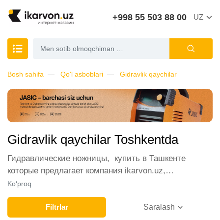
+998 55 503 88 00
UZ
Bosh sahifa
Qo'l asboblari
Gidravlik qaychilar
Gidravlik qaychilar Toshkentda
Гидравлические ножницы, купить в Ташкенте
которые предлагает компания ikarvon.uz,
пользуются широким спросом среди наших
Ko‘proq
клиентов. Мы обеспечиваем лучшие условия
продажи этой категории товара. Гидравлические
Filtrlar
Saralash
ножницы в интернет-магазине представлены