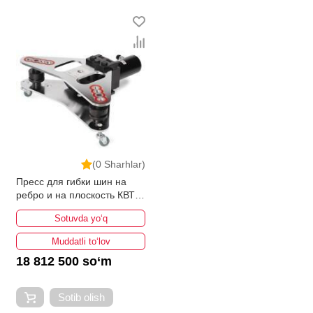
bo'lib, ularning ro'yxati doimiy ravishda kengayib
bormoqda. Biz butun mamlakat bo'ylab tovarlarni
istalgan miqdorda yetkazib beramiz. Bularning barchasi
O'zbekistondagi eng yaxshi narx bilan qo’shimcha
qilingan, ikarvon.uz dan Egiluvchi uskunalar - bu eng
keng narxlar oralig'i. Va bu yerda Egiluvchi uskunalar
toifasidagi har bir element uchun optimal narx mavjud.
(0 Sharhlar)
Пресс для гибки шин на
ребро и на плоскость КВТ
ШГР-125
Sotuvda yo‘q
Muddatli to‘lov
18 812 500 so‘m
Sotib olish