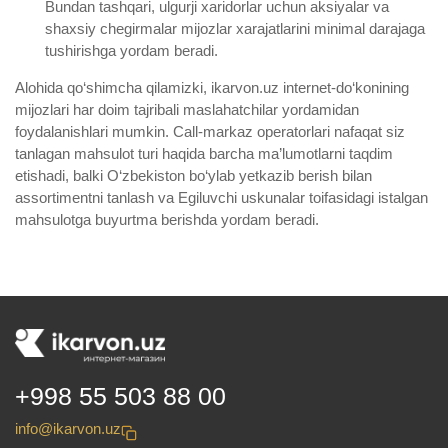
Bundan tashqari, ulgurji xaridorlar uchun aksiyalar va
shaxsiy chegirmalar mijozlar xarajatlarini minimal darajaga
tushirishga yordam beradi.
Alohida qo‘shimcha qilamizki, ikarvon.uz internet-do‘konining
mijozlari har doim tajribali maslahatchilar yordamidan
foydalanishlari mumkin. Call-markaz operatorlari nafaqat siz
tanlagan mahsulot turi haqida barcha ma’lumotlarni taqdim
etishadi, balki O‘zbekiston bo‘ylab yetkazib berish bilan
assortimentni tanlash va Egiluvchi uskunalar toifasidagi istalgan
mahsulotga buyurtma berishda yordam beradi.
+998 55 503 88 00
info@ikarvon.uz