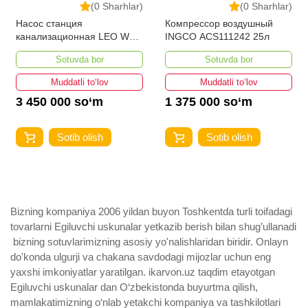
(0 Sharhlar)
(0 Sharhlar)
Насос станция
Компрессор воздушный
канализационная LEO WC-
INGCO ACS111242 25л
600
Sotuvda bor
Sotuvda bor
Muddatli to‘lov
Muddatli to‘lov
3 450 000 so‘m
1 375 000 so‘m
Sotib olish
Sotib olish
Bizning kompaniya 2006 yildan buyon Toshkentda turli toifadagi
tovarlarni Egiluvchi uskunalar yetkazib berish bilan shug’ullanadi
­ bizning sotuvlarimizning asosiy yo'nalishlaridan biridir. Onlayn
do'konda ulgurji va chakana savdodagi mijozlar uchun eng
yaxshi imkoniyatlar yaratilgan. ikarvon.uz taqdim etayotgan
Egiluvchi uskunalar dan O‘zbekistonda buyurtma qilish,
mamlakatimizning o‘nlab yetakchi kompaniya va tashkilotlari