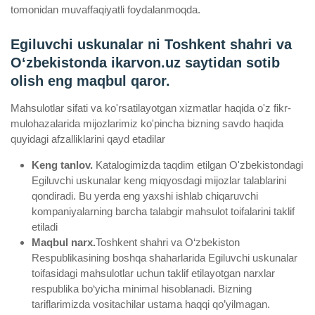
tomonidan muvaffaqiyatli foydalanmoqda.
Egiluvchi uskunalar ni Toshkent shahri va
Oʻzbekistonda ikarvon.uz saytidan sotib
olish eng maqbul qaror.
Mahsulotlar sifati va ko'rsatilayotgan xizmatlar haqida o'z fikr-
mulohazalarida mijozlarimiz ko'pincha bizning savdo haqida
quyidagi afzalliklarini qayd etadilar
Keng tanlov.
Katalogimizda taqdim etilgan O'zbekistondagi
Egiluvchi uskunalar keng miqyosdagi mijozlar talablarini
qondiradi. Bu yerda eng yaxshi ishlab chiqaruvchi
kompaniyalarning barcha talabgir mahsulot toifalarini taklif
etiladi
Maqbul narx.
Toshkent shahri va O‘zbekiston
Respublikasining boshqa shaharlarida Egiluvchi uskunalar
toifasidagi mahsulotlar uchun taklif etilayotgan narxlar
respublika bo‘yicha minimal hisoblanadi. Bizning
tariflarimizda vositachilar ustama haqqi qo’yilmagan.