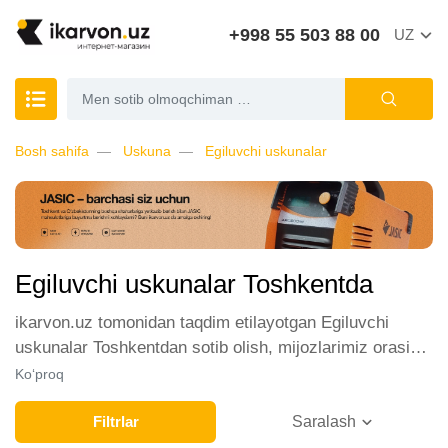
+998 55 503 88 00
UZ
Bosh sahifa
Uskuna
Egiluvchi uskunalar
Egiluvchi uskunalar Toshkentda
ikarvon.uz tomonidan taqdim etilayotgan Egiluvchi
uskunalar Toshkentdan sotib olish, mijozlarimiz orasida
katta talabga ega. Biz ushbu toifadagi tovarlarni sotish
Ko‘proq
uchun eng yaxshi sharoitlarni ta'minlaymiz. Onlayn
do'konda Egiluvchi uskunalar yetakchi ishlab
Filtrlar
Saralash
chiqaruvchilar va brendlar tomonidan taqdim etilgan