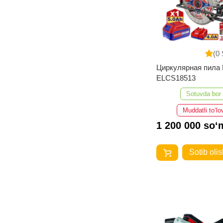
ВИХРЬ
Number One
(0 
Циркулярная пил
ELCS18513
Sotuvda bor
Muddatli to‘lo
1 200 000 so‘
Sotib olis