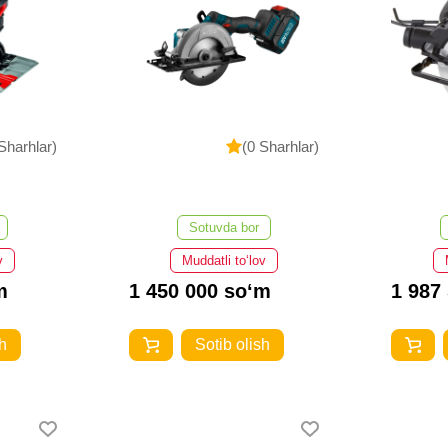
Sharhlar)
(0 Sharhlar)
Sotuvda bor
v
Muddatli to‘lov
m
1 450 000 so‘m
1 987
h
Sotib olish