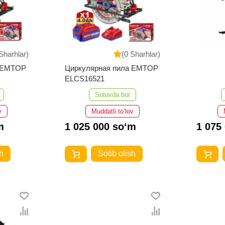
Sharhlar)
(0 Sharhlar)
а EMTOP
Циркулярная пила EMTOP
ELCS16521
Sotuvda bor
v
Muddatli to‘lov
m
1 025 000 so‘m
1 075
h
Sotib olish