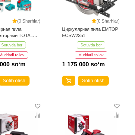
(0 Sharhlar)
(0 Sharhlar)
рная пила
Циркулярная пила EMTOP
ляторный TOTAL
ECSW2351
8511
Sotuvda bor
Sotuvda bor
Muddatli to‘lov
Muddatli to‘lov
 000 so‘m
1 175 000 so‘m
Sotib olish
Sotib olish