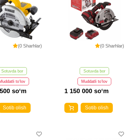
(0 Sharhlar)
(0 Sharhlar)
Sotuvda bor
Sotuvda bor
Muddatli to‘lov
Muddatli to‘lov
 500 so‘m
1 150 000 so‘m
Sotib olish
Sotib olish