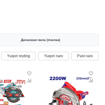
Дисковая пила (пчелка)
Yuqori reyting
Yuqori narx
Past narx