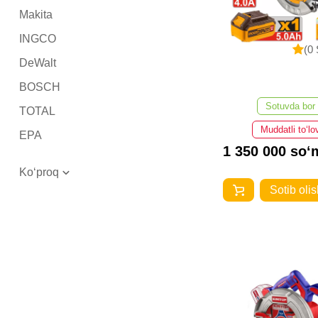
Makita
INGCO
(0 
DeWalt
BOSCH
Sotuvda bor
TOTAL
Muddatli to‘lo
EPA
1 350 000 so‘
Ryobi
Ko‘proq
Milwaukee
Sotib olis
DENZEL
YATO
Фиолент