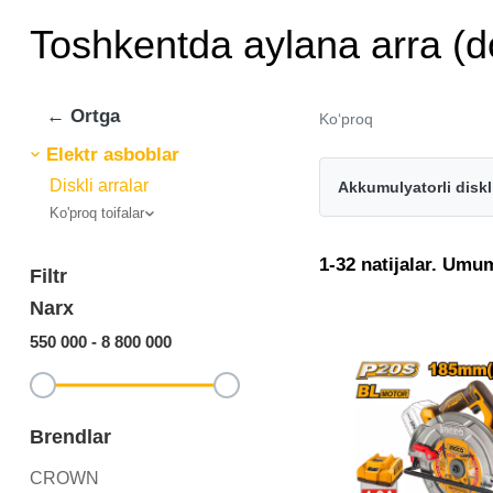
Toshkentda aylana arra (do
← Ortga
Ko‘proq
Elektr asboblar
Diskli arralar
Akkumulyatorli diskli
Ko'proq toifalar
1-32 natijalar. Umu
Filtr
Narx
550 000
-
8 800 000
Brendlar
CROWN