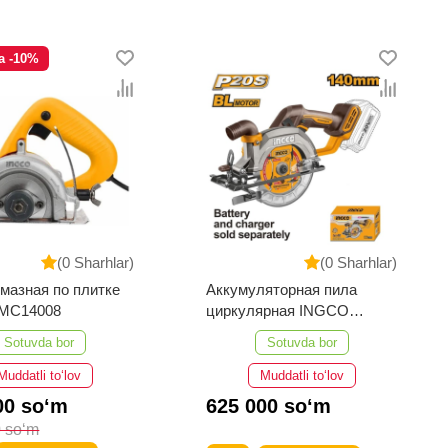
a -10%
(0 Sharhlar)
(0 Sharhlar)
мазная по плитке
Аккумуляторная пила
MC14008
циркулярная INGCO
CSLI1402
Sotuvda bor
Sotuvda bor
Muddatli to‘lov
Muddatli to‘lov
00 so‘m
625 000 so‘m
 so‘m