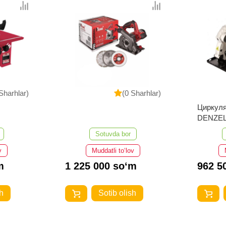
Sharhlar)
(0 Sharhlar)
Циркуля
DENZEL
Sotuvda bor
v
Muddatli to‘lov
m
1 225 000 so‘m
962 5
h
Sotib olish