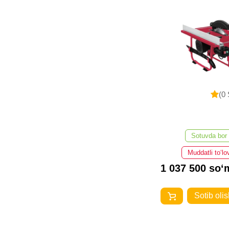
(0 
Sotuvda bor
Muddatli to‘lo
1 037 500 so‘
Sotib olis