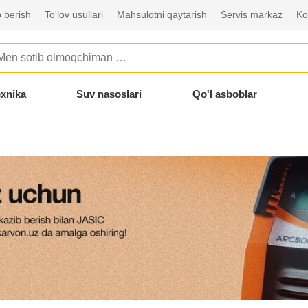
 berish
To'lov usullari
Mahsulotni qaytarish
Servis markaz
Ko
exnika
Suv nasoslari
Qo'l asboblar