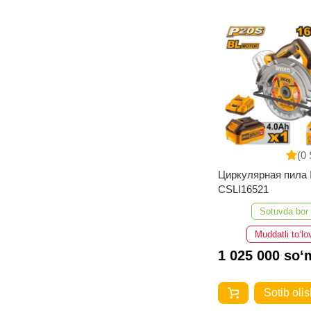
(0 
Циркулярная пила
CSLI16521
Sotuvda bor
Muddatli to‘lo
1 025 000 so‘
Sotib olis