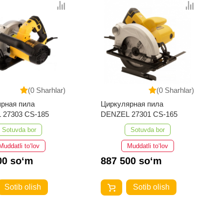
(0 Sharhlar)
(0 Sharhlar)
рная пила
Циркулярная пила
 27303 CS-185
DENZEL 27301 CS-165
Sotuvda bor
Sotuvda bor
Muddatli to‘lov
Muddatli to‘lov
00 so‘m
887 500 so‘m
Sotib olish
Sotib olish