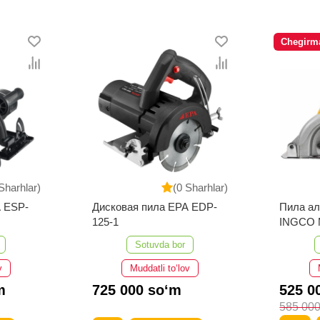
Chegirm
Sharhlar)
(0 Sharhlar)
A ESP-
Дисковая пила EPA EDP-
Пила ал
125-1
INGCO 
Sotuvda bor
v
Muddatli to‘lov
m
725 000 so‘m
525 0
585 000