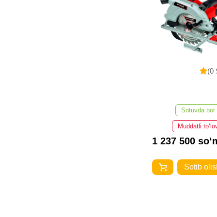
(0 
Sotuvda bor
Muddatli to‘lo
1 237 500 so‘
Sotib olis