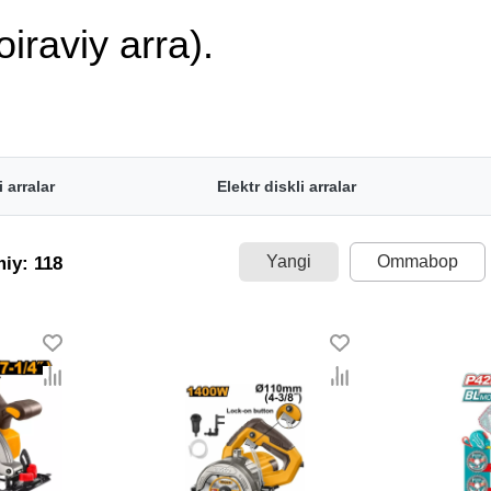
iraviy arra).
 arralar
Elektr diskli arralar
Yangi
Ommabop
miy: 118