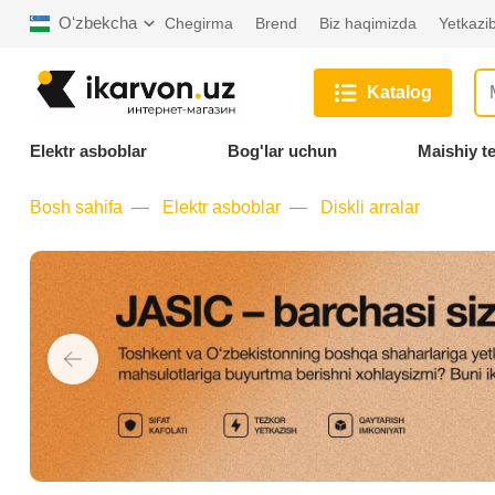
Oʻzbekcha
Chegirma
Brend
Biz haqimizda
Yetkazib
Katalog
Elektr asboblar
Bog'lar uchun
Maishiy t
Bosh sahifa
Elektr asboblar
Diskli arralar