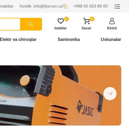
ntaktlar
Yuridik
info@ikarvon.uz
+998 55 503 88 00
0
0
Istaklar
Savat
Kirish
Elektr va chiroqlar
Santexnika
Uskunalar