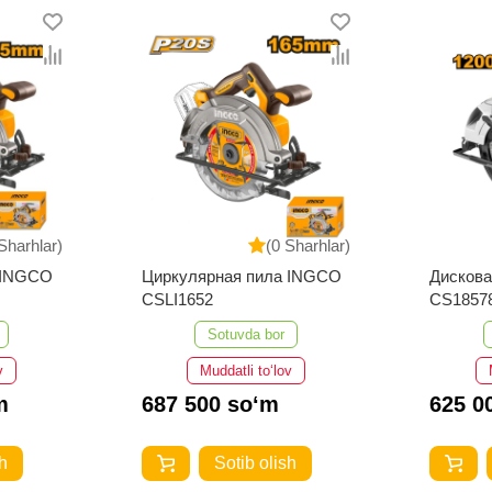
Sharhlar)
(0 Sharhlar)
 INGCO
Циркулярная пила INGCO
Дисков
CSLI1652
CS1857
Sotuvda bor
v
Muddatli to‘lov
m
687 500 so‘m
625 0
h
Sotib olish