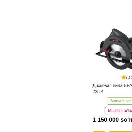
(0 
Дисковая пила EP
235-4
Sotuvda bor
Muddatli to‘lo
1 150 000 so‘