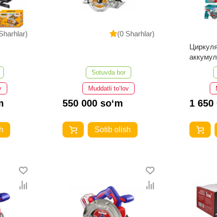
Sharhlar)
(0 Sharhlar)
Циркуля
аккуму
TSLI421
Sotuvda bor
v
Muddatli to‘lov
m
550 000 so‘m
1 650
h
Sotib olish