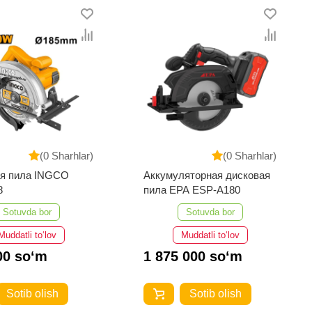
(0 Sharhlar)
(0 Sharhlar)
ая пила INGCO
Аккумуляторная дисковая
8
пила EPA ESP-A180
Sotuvda bor
Sotuvda bor
Muddatli to‘lov
Muddatli to‘lov
00 so‘m
1 875 000 so‘m
Sotib olish
Sotib olish