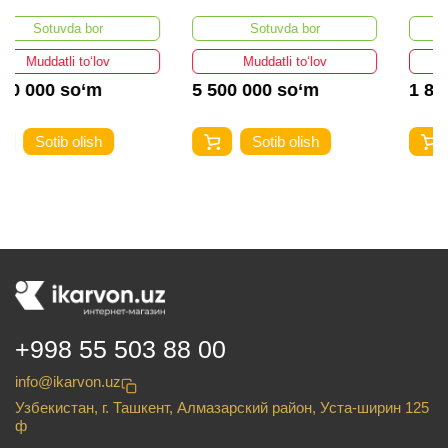
Sotuvda bor
Sotuvda bor
Muddatli to‘lov
Muddatli to‘lov
5 500 000 so‘m
1 862 500 so‘m
Sotib olish
Sotib olish
+998 55 503 88 00
info@ikarvon.uz
Узбекистан, г. Ташкент, Алмазарский район, Уста-ширин 125
ф