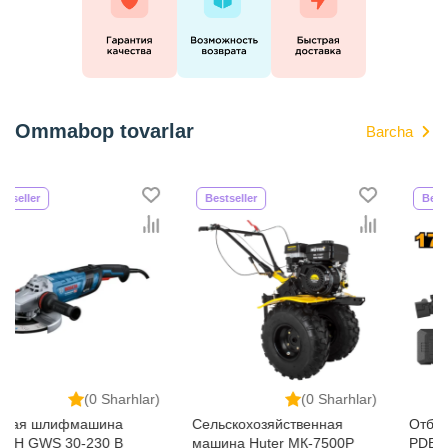
Ommabop tovarlar
Barcha
Bestseller
Bestseller
r)
(0 Sharhlar)
(0 Sharhlar)
Сельскохозяйственная
Отбойный молоток INGCO
машина Huter МК-7500P
PDB 17026