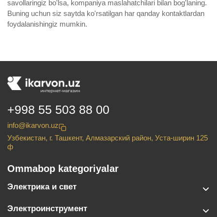
savollaringiz bo'lsa, kompaniya maslahatchilari bilan bog'laning.
Buning uchun siz saytda ko'rsatilgan har qanday kontaktlardan
foydalanishingiz mumkin.
+998 55 503 88 00
info@ikarvon.uz
Узбекистан, г. Ташкент, Алмазарский район, Уста-ширин 125
ф
Ommabop kategoriyalar
Электрика и свет
Электроинструмент