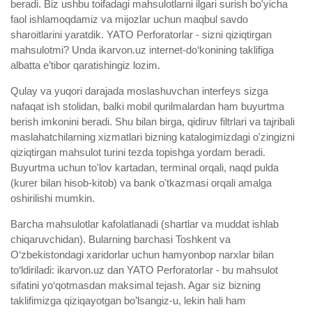
beradi. Biz ushbu toifadagi mahsulotlarni ilgari surish bo'yicha
faol ishlamoqdamiz va mijozlar uchun maqbul savdo
sharoitlarini yaratdik. YATO Perforatorlar - sizni qiziqtirgan
mahsulotmi? Unda ikarvon.uz internet-do‘konining taklifiga
albatta e’tibor qaratishingiz lozim.
Qulay va yuqori darajada moslashuvchan interfeys sizga
nafaqat ish stolidan, balki mobil qurilmalardan ham buyurtma
berish imkonini beradi. Shu bilan birga, qidiruv filtrlari va tajribali
maslahatchilarning xizmatlari bizning katalogimizdagi o'zingizni
qiziqtirgan mahsulot turini tezda topishga yordam beradi.
Buyurtma uchun to'lov kartadan, terminal orqali, naqd pulda
(kurer bilan hisob-kitob) va bank o'tkazmasi orqali amalga
oshirilishi mumkin.
Barcha mahsulotlar kafolatlanadi (shartlar va muddat ishlab
chiqaruvchidan). Bularning barchasi Toshkent va
O‘zbekistondagi xaridorlar uchun hamyonbop narxlar bilan
to‘ldiriladi: ikarvon.uz dan YATO Perforatorlar - bu mahsulot
sifatini yo‘qotmasdan maksimal tejash. Agar siz bizning
taklifimizga qiziqayotgan bo’lsangiz-u, lekin hali ham