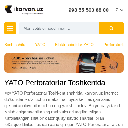
+998 55 503 88 00
UZ
Bosh sahifa
YATO
Elektr asboblar YATO
Perforatorla
YATO Perforatorlar Toshkentda
<p>YATO Perforatorlar Toshkent shahrida ikarvon.uz internet
doʻkonidan - oʻzi uchun maksimal foyda keltiradigan xarid
qilishni xohlovchilar uchun eng yaxshi tanlov. Bu yerda yetakchi
ishlab chiqaruvchilarning mahsulotlari taqdim etilgan.
Kafolatlangan sifat bir qator qulay savdo shartlari bilan
to&lsquo;ldiriladi: bizdan xarid qilingan YATO Perforatorlar arzon