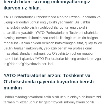
berish bilan: sizning imkoniyatlaringiz
ikarvon.uz bilan.
YATO Perforatorlar O‘zbekistonda ikarvon.uz’dan - chakana va
ulgurji xaridorlari uchun eng yaxshi yechimdir. Biz ushbu
mahsulotni sotib olishni xohlovchilar uchun eng yaxshi
sharoitlarni yaratdik. YATO Perforatorlar ni Toshkent shahridan
bizning internet doʻkonimizda xarid qilishingiz mumkin boʻlgan
mahsulot - ishlab chiqaruvchidan kafolatlangan sifat, qulay toʻlov
usulini tanlash imkoniyati, yetkazib berish va professional
maslahat. Bundan tashqari, biz O‘zbekiston uchun maqbul
narxni taklif qilamiz: YATO Perforatorlar bizning omborlarimizga
to’g’ridan-to’g’ri yetkazib beri ladi.
YATO Perforatorlar arzon: Toshkent va
O'zbekistonda qayerda buyurtma berish
mumkin
Ushbu toifadagi tovarlarni sotib olish uchun onlayn-do'konimizni
tanlash mijozlar uchun bir qator foydali imkoniyatlarni ochib