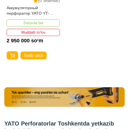
(0 Sharhlar)
Аккумуляторный
перфоратор YATO YT-
82770
Sotuvda bor
Muddatli to‘lov
2 950 000 so‘m
Sotib olish
YATO Perforatorlar Toshkentda yetkazib