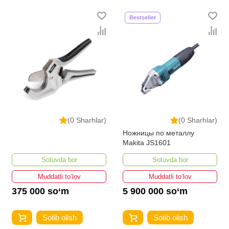
ro'yxati doimiy ravishda kengayib bormoqda. Biz butun
Bestseller
mamlakat bo'ylab tovarlarni istalgan miqdorda yetkazib
beramiz. Bularning barchasi O'zbekistondagi eng
yaxshi narx bilan qo’shimcha qilingan, ikarvon.uz dan
Metall qaychilar - bu eng keng narxlar oralig'i. Va bu
yerda Metall qaychilar toifasidagi har bir element uchun
optimal narx mavjud.
(0 Sharhlar)
(0 Sharhlar)
Ножницы по металлу
Makita JS1601
Sotuvda bor
Sotuvda bor
Muddatli to‘lov
Muddatli to‘lov
375 000 so‘m
5 900 000 so‘m
Sotib olish
Sotib olish