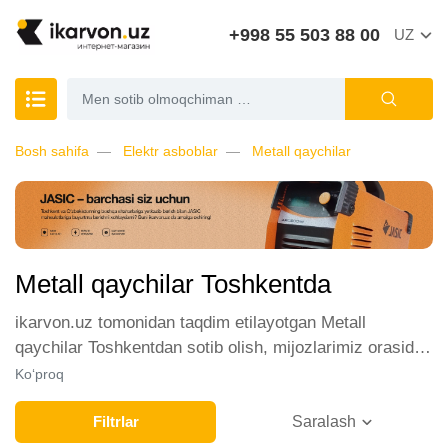
+998 55 503 88 00
UZ
Bosh sahifa
Elektr asboblar
Metall qaychilar
Metall qaychilar Toshkentda
ikarvon.uz tomonidan taqdim etilayotgan Metall
qaychilar Toshkentdan sotib olish, mijozlarimiz orasida
katta talabga ega. Biz ushbu toifadagi tovarlarni sotish
Ko‘proq
uchun eng yaxshi sharoitlarni ta'minlaymiz. Onlayn
do'konda Metall qaychilar yetakchi ishlab chiqaruvchilar
Filtrlar
Saralash
va brendlar tomonidan taqdim etilgan bo'lib, ularning