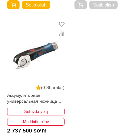
Sotib olish
Sotib olish
(0 Sharhlar)
Аккумуляторная
универсальная ножница
Bosch GUS 12V-300
Sotuvda yo‘q
Professional
Muddatli to‘lov
2 737 500 so‘m