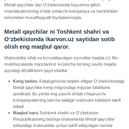
Metall qaychilar dan O‘zbekistonda buyurtma qilish,
mamlakatimizning o‘nlab yetakchi kompaniya va tashkilotlari
tomonidan muvaffaqiyatli foydalanmoqda.
Metall qaychilar ni Toshkent shahri va
Oʻzbekistonda ikarvon.uz saytidan sotib
olish eng maqbul qaror.
Mahsulotlar sifati va ko'rsatilayotgan xizmatlar haqida o'z fikr-
mulohazalarida mijozlarimiz ko'pincha bizning savdo haqida
quyidagi afzalliklarini qayd etadilar
Keng tanlov.
Katalogimizda taqdim etilgan O'zbekistondagi
Metall qaychilar keng miqyosdagi mijozlar talablarini
qondiradi. Bu yerda eng yaxshi ishlab chiqaruvchi
kompaniyalarning barcha talabgir mahsulot toifalarini taklif
etiladi
Maqbul narx.
Toshkent shahri va O‘zbekiston
Respublikasining boshqa shaharlarida Metall qaychilar
toifasidagi mahsulotlar uchun taklif etilayotgan narxlar