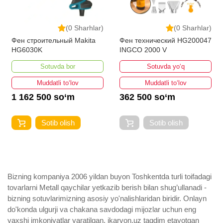
(0 Sharhlar)
(0 Sharhlar)
Фен строительный Makita
Фен технический HG200047
HG6030K
INGCO 2000 V
Sotuvda bor
Sotuvda yo‘q
Muddatli to‘lov
Muddatli to‘lov
1 162 500 so‘m
362 500 so‘m
Sotib olish
Sotib olish
Bizning kompaniya 2006 yildan buyon Toshkentda turli toifadagi
tovarlarni Metall qaychilar yetkazib berish bilan shug’ullanadi ­
bizning sotuvlarimizning asosiy yo'nalishlaridan biridir. Onlayn
do'konda ulgurji va chakana savdodagi mijozlar uchun eng
yaxshi imkoniyatlar yaratilgan. ikarvon.uz taqdim etayotgan