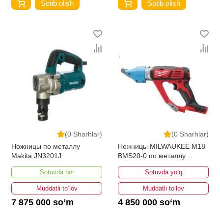
Sotib olish
Sotib olish
(0 Sharhlar)
(0 Sharhlar)
Ножницы по металлу
Ножницы MILWAUKEE M18
Makita JN3201J
BMS20-0 по металлу
4933447935
Sotuvda bor
Sotuvda yo‘q
Muddatli to‘lov
Muddatli to‘lov
7 875 000 so‘m
4 850 000 so‘m