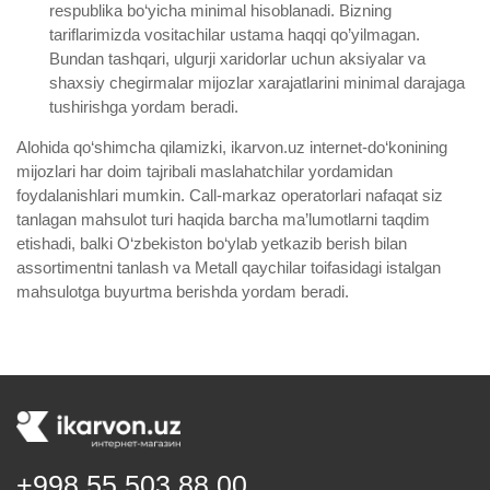
respublika bo‘yicha minimal hisoblanadi. Bizning
tariflarimizda vositachilar ustama haqqi qo’yilmagan.
Bundan tashqari, ulgurji xaridorlar uchun aksiyalar va
shaxsiy chegirmalar mijozlar xarajatlarini minimal darajaga
tushirishga yordam beradi.
Alohida qo‘shimcha qilamizki, ikarvon.uz internet-do‘konining
mijozlari har doim tajribali maslahatchilar yordamidan
foydalanishlari mumkin. Call-markaz operatorlari nafaqat siz
tanlagan mahsulot turi haqida barcha ma’lumotlarni taqdim
etishadi, balki O‘zbekiston bo‘ylab yetkazib berish bilan
assortimentni tanlash va Metall qaychilar toifasidagi istalgan
mahsulotga buyurtma berishda yordam beradi.
+998 55 503 88 00