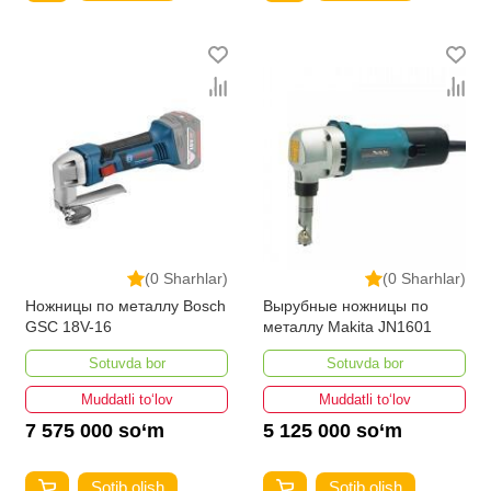
(0 Sharhlar)
(0 Sharhlar)
Ножницы по металлу Bosch
Вырубные ножницы по
GSC 18V-16
металлу Makita JN1601
Sotuvda bor
Sotuvda bor
Muddatli to‘lov
Muddatli to‘lov
7 575 000 so‘m
5 125 000 so‘m
Sotib olish
Sotib olish