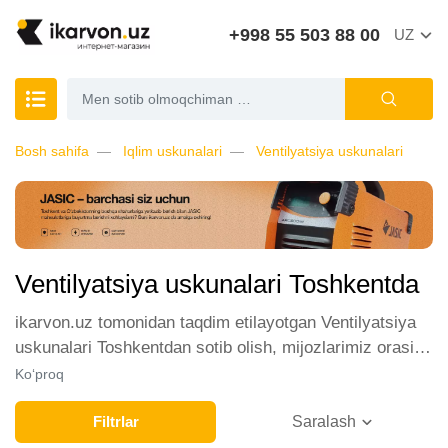
+998 55 503 88 00
UZ
Bosh sahifa
Iqlim uskunalari
Ventilyatsiya uskunalari
Ventilyatsiya uskunalari Toshkentda
ikarvon.uz tomonidan taqdim etilayotgan Ventilyatsiya
uskunalari Toshkentdan sotib olish, mijozlarimiz orasida
katta talabga ega. Biz ushbu toifadagi tovarlarni sotish
Ko‘proq
uchun eng yaxshi sharoitlarni ta'minlaymiz. Onlayn
do'konda Ventilyatsiya uskunalari yetakchi ishlab
Filtrlar
Saralash
chiqaruvchilar va brendlar tomonidan taqdim etilgan