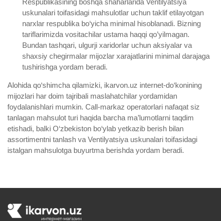
Respublikasining boshqa shaharlarida Ventilyatsiya
uskunalari toifasidagi mahsulotlar uchun taklif etilayotgan
narxlar respublika bo‘yicha minimal hisoblanadi. Bizning
tariflarimizda vositachilar ustama haqqi qo’yilmagan.
Bundan tashqari, ulgurji xaridorlar uchun aksiyalar va
shaxsiy chegirmalar mijozlar xarajatlarini minimal darajaga
tushirishga yordam beradi.
Alohida qo‘shimcha qilamizki, ikarvon.uz internet-do‘konining
mijozlari har doim tajribali maslahatchilar yordamidan
foydalanishlari mumkin. Call-markaz operatorlari nafaqat siz
tanlagan mahsulot turi haqida barcha ma’lumotlarni taqdim
etishadi, balki O‘zbekiston bo‘ylab yetkazib berish bilan
assortimentni tanlash va Ventilyatsiya uskunalari toifasidagi
istalgan mahsulotga buyurtma berishda yordam beradi.