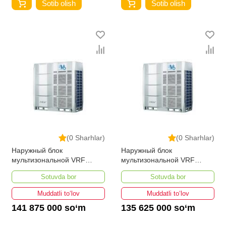
Sotib olish
Sotib olish
(0 Sharhlar)
(0 Sharhlar)
Наружный блок
Наружный блок
мультизональной VRF
мультизональной VRF
системы MDV MDV6-
системы MDV6-
Sotuvda bor
Sotuvda bor
785WV2GN1
730WV2GN1
Muddatli to‘lov
Muddatli to‘lov
141 875 000 so‘m
135 625 000 so‘m