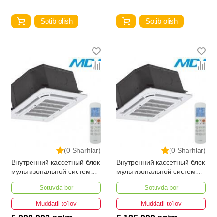
Sotib olish
Sotib olish
(0 Sharhlar)
(0 Sharhlar)
Внутренний кассетный блок
Внутренний кассетный блок
мультизональной системы
мультизональной системы
VRF MDV-D28Q4/N1-A3
VRF MDV-D36Q4/N1-A3
Sotuvda bor
Sotuvda bor
Muddatli to‘lov
Muddatli to‘lov