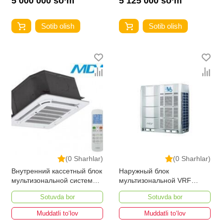
5 000 000 so‘m
5 125 000 so‘m
Sotib olish
Sotib olish
(0 Sharhlar)
(0 Sharhlar)
Внутренний кассетный блок
Наружный блок
мультизональной системы
мультизональной VRF
VRF MDV-D45Q4/N1-A3
системы MDV6-
Sotuvda bor
Sotuvda bor
450WV2GN1
Muddatli to‘lov
Muddatli to‘lov