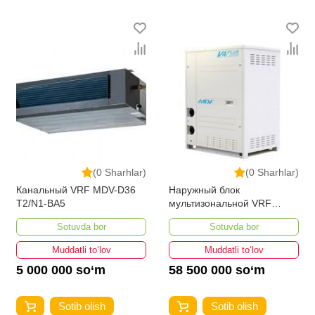
(0 Sharhlar)
(0 Sharhlar)
Канальный VRF MDV-D36
Наружный блок
T2/N1-BA5
мультизональной VRF
системы MDV MDVS-
Sotuvda bor
Sotuvda bor
335W/DRN1
Muddatli to‘lov
Muddatli to‘lov
5 000 000 so‘m
58 500 000 so‘m
Sotib olish
Sotib olish