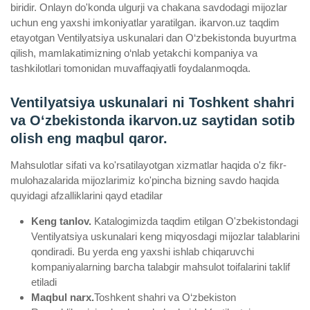
biridir. Onlayn do'konda ulgurji va chakana savdodagi mijozlar
uchun eng yaxshi imkoniyatlar yaratilgan. ikarvon.uz taqdim
etayotgan Ventilyatsiya uskunalari dan O‘zbekistonda buyurtma
qilish, mamlakatimizning o‘nlab yetakchi kompaniya va
tashkilotlari tomonidan muvaffaqiyatli foydalanmoqda.
Ventilyatsiya uskunalari ni Toshkent shahri
va Oʻzbekistonda ikarvon.uz saytidan sotib
olish eng maqbul qaror.
Mahsulotlar sifati va ko'rsatilayotgan xizmatlar haqida o'z fikr-
mulohazalarida mijozlarimiz ko'pincha bizning savdo haqida
quyidagi afzalliklarini qayd etadilar
Keng tanlov.
Katalogimizda taqdim etilgan O'zbekistondagi
Ventilyatsiya uskunalari keng miqyosdagi mijozlar talablarini
qondiradi. Bu yerda eng yaxshi ishlab chiqaruvchi
kompaniyalarning barcha talabgir mahsulot toifalarini taklif
etiladi
Maqbul narx.
Toshkent shahri va O‘zbekiston