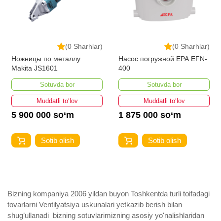
(0 Sharhlar)
(0 Sharhlar)
Ножницы по металлу
Насос погружной EPA EFN-
Makita JS1601
400
Sotuvda bor
Sotuvda bor
Muddatli to‘lov
Muddatli to‘lov
5 900 000 so‘m
1 875 000 so‘m
Sotib olish
Sotib olish
Bizning kompaniya 2006 yildan buyon Toshkentda turli toifadagi
tovarlarni Ventilyatsiya uskunalari yetkazib berish bilan
shug’ullanadi ­ bizning sotuvlarimizning asosiy yo'nalishlaridan