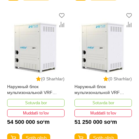
(0 Sharhlar)
(0 Sharhlar)
Наружный блок
Наружный блок
мультизональной VRF
мультизональной VRF
системы MDV MDVS-
системы MDVS-252W/DRN1
Sotuvda bor
Sotuvda bor
280W/DRN1
Muddatli to‘lov
Muddatli to‘lov
54 500 000 so‘m
51 250 000 so‘m
Sotib olish
Sotib olish