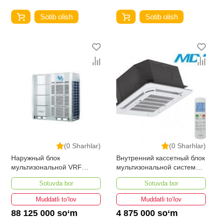
Sotib olish
Sotib olish
(0 Sharhlar)
(0 Sharhlar)
Наружный блок
Внутренний кассетный блок
мультизональной VRF
мультизональной системы
системы MDV6-
VRF MDV-D22Q4/N1-A3
Sotuvda bor
Sotuvda bor
400WV2GN1
Muddatli to‘lov
Muddatli to‘lov
88 125 000 so‘m
4 875 000 so‘m