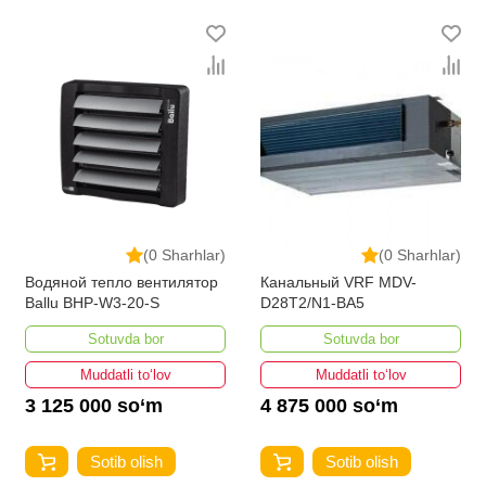
bo'lib, ularning ro'yxati doimiy ravishda kengayib
bormoqda. Biz butun mamlakat bo'ylab tovarlarni
istalgan miqdorda yetkazib beramiz. Bularning barchasi
O'zbekistondagi eng yaxshi narx bilan qo’shimcha
qilingan, ikarvon.uz dan Ventilyatsiya uskunalari - bu
eng keng narxlar oralig'i. Va bu yerda Ventilyatsiya
uskunalari toifasidagi har bir element uchun optimal
narx mavjud.
(0 Sharhlar)
(0 Sharhlar)
Водяной тепло вентилятор
Канальный VRF MDV-
Ballu BHP-W3-20-S
D28T2/N1-BA5
Sotuvda bor
Sotuvda bor
Muddatli to‘lov
Muddatli to‘lov
3 125 000 so‘m
4 875 000 so‘m
Sotib olish
Sotib olish