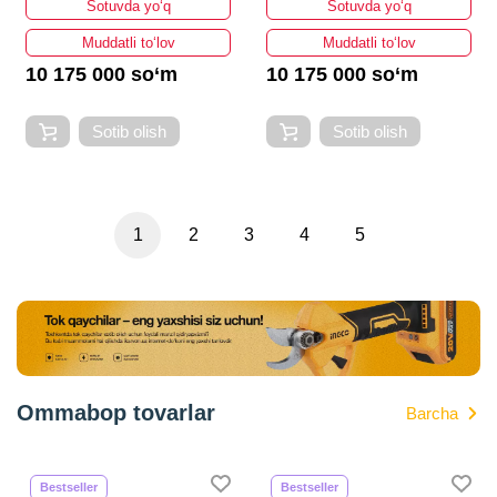
Sotuvda yo‘q
Sotuvda yo‘q
Muddatli to‘lov
Muddatli to‘lov
10 175 000 so‘m
10 175 000 so‘m
Sotib olish
Sotib olish
1
2
3
4
5
Ommabop tovarlar
Barcha
Bestseller
Bestseller