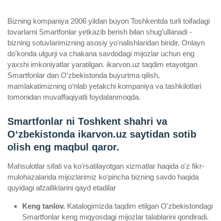
Bizning kompaniya 2006 yildan buyon Toshkentda turli toifadagi
tovarlarni Smartfonlar yetkazib berish bilan shug’ullanadi ­
bizning sotuvlarimizning asosiy yo'nalishlaridan biridir. Onlayn
do'konda ulgurji va chakana savdodagi mijozlar uchun eng
yaxshi imkoniyatlar yaratilgan. ikarvon.uz taqdim etayotgan
Smartfonlar dan O‘zbekistonda buyurtma qilish,
mamlakatimizning o‘nlab yetakchi kompaniya va tashkilotlari
tomonidan muvaffaqiyatli foydalanmoqda.
Smartfonlar ni Toshkent shahri va
Oʻzbekistonda ikarvon.uz saytidan sotib
olish eng maqbul qaror.
Mahsulotlar sifati va ko'rsatilayotgan xizmatlar haqida o'z fikr-
mulohazalarida mijozlarimiz ko'pincha bizning savdo haqida
quyidagi afzalliklarini qayd etadilar
Keng tanlov.
Katalogimizda taqdim etilgan O'zbekistondagi
Smartfonlar keng miqyosdagi mijozlar talablarini qondiradi.