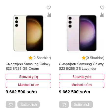
ravishda kengayib bormoqda. Biz butun mamlakat
bo'ylab tovarlarni istalgan miqdorda yetkazib beramiz.
Bularning barchasi O'zbekistondagi eng yaxshi narx
bilan qo’shimcha qilingan, ikarvon.uz dan Smartfonlar -
bu eng keng narxlar oralig'i. Va bu yerda Smartfonlar
toifasidagi har bir element uchun optimal narx mavjud.
(0 Sharhlar)
(0 Sharhlar)
Смартфон Samsung Galaxy
Смартфон Samsung Galaxy
S23 8/256 GB Cream
S23 8/256 GB Lavender
Sotuvda yo‘q
Sotuvda yo‘q
Muddatli to‘lov
Muddatli to‘lov
9 662 500 so‘m
9 662 500 so‘m
Sotib olish
Sotib olish