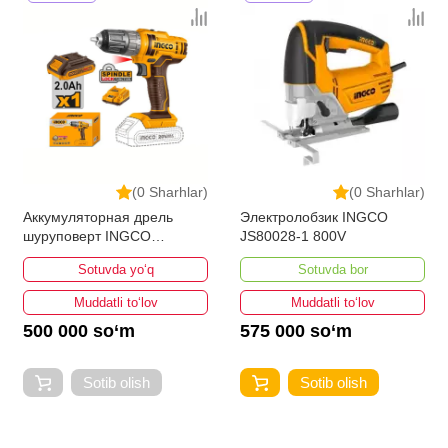
(0 Sharhlar)
(0 Sharhlar)
Аккумуляторная дрель
Электролобзик INGCO
шуруповерт INGCO
JS80028-1 800V
CDLI200518
Sotuvda yo‘q
Sotuvda bor
Muddatli to‘lov
Muddatli to‘lov
500 000 so‘m
575 000 so‘m
Sotib olish
Sotib olish