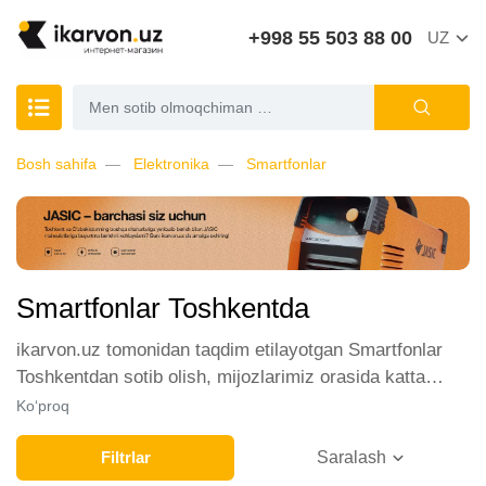
+998 55 503 88 00
UZ
Bosh sahifa
Elektronika
Smartfonlar
Smartfonlar Toshkentda
ikarvon.uz tomonidan taqdim etilayotgan Smartfonlar
Toshkentdan sotib olish, mijozlarimiz orasida katta
talabga ega. Biz ushbu toifadagi tovarlarni sotish uchun
Ko‘proq
eng yaxshi sharoitlarni ta'minlaymiz. Onlayn do'konda
Smartfonlar yetakchi ishlab chiqaruvchilar va brendlar
Filtrlar
Saralash
tomonidan taqdim etilgan bo'lib, ularning ro'yxati doimiy