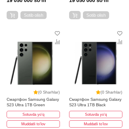
19 050 000 so‘m
19 050 000 so‘m
Sotib olish
Sotib olish
(0 Sharhlar)
(0 Sharhlar)
Смартфон Samsung Galaxy
Смартфон Samsung Galaxy
S23 Ultra 1TB Green
S23 Ultra 1TB Black
Sotuvda yo‘q
Sotuvda yo‘q
Muddatli to‘lov
Muddatli to‘lov