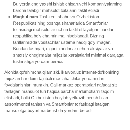
Bu yerda eng yaxshi ishlab chiqaruvchi kompaniyalarning
barcha talabgir mahsulot toifalarini taklif etiladi
Maqbul narx.
Toshkent shahri va O‘zbekiston
Respublikasining boshqa shaharlarida Smartfonlar
toifasidagi mahsulotlar uchun taklif etilayotgan narxlar
respublika bo‘yicha minimal hisoblanadi. Bizning
tariflarimizda vositachilar ustama haqqi qo’yilmagan.
Bundan tashqari, ulgurji xaridorlar uchun aksiyalar va
shaxsiy chegirmalar mijozlar xarajatlarini minimal darajaga
tushirishga yordam beradi.
Alohida qo‘shimcha qilamizki, ikarvon.uz internet-do‘konining
mijozlari har doim tajribali maslahatchilar yordamidan
foydalanishlari mumkin. Call-markaz operatorlari nafaqat siz
tanlagan mahsulot turi haqida barcha ma’lumotlarni taqdim
etishadi, balki O‘zbekiston bo‘ylab yetkazib berish bilan
assortimentni tanlash va Smartfonlar toifasidagi istalgan
mahsulotga buyurtma berishda yordam beradi.