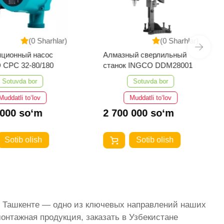
(0 Sharhlar)
(0 Sharhlar)
яционный насос
Алмазный сверлильный
 CPC 32-80/180
станок INGCO DDM28001
Sotuvda bor
Sotuvda bor
Muddatli to‘lov
Muddatli to‘lov
 000 so‘m
2 700 000 so‘m
Sotib olish
Sotib olish
 в Ташкенте — одно из ключевых направлений наших
онтажная продукция, заказать в Узбекистане