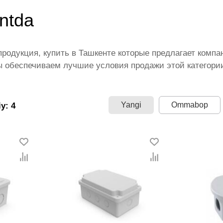
entda
родукция, купить в Ташкенте которые предлагает компа
 обеспечиваем лучшие условия продажи этой категории
лены ведущими производителями и брендами, список ко
честве по всей территории страны. Все это дополняет 
on.uz — это самый широкий диапазон цен. Причем здес
Yangi
Ommabop
y: 4
ии Электромонтажная продукция.