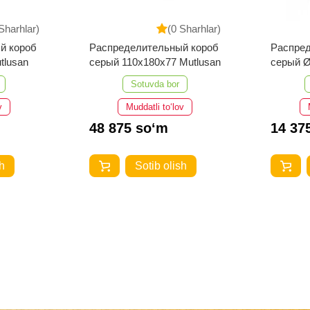
Sharhlar)
(0 Sharhlar)
й короб
Распределительный короб
Распре
tlusan
серый 110х180х77 Mutlusan
серый Ø
Sotuvda bor
v
Muddatli to‘lov
48 875 so‘m
14 37
h
Sotib olish