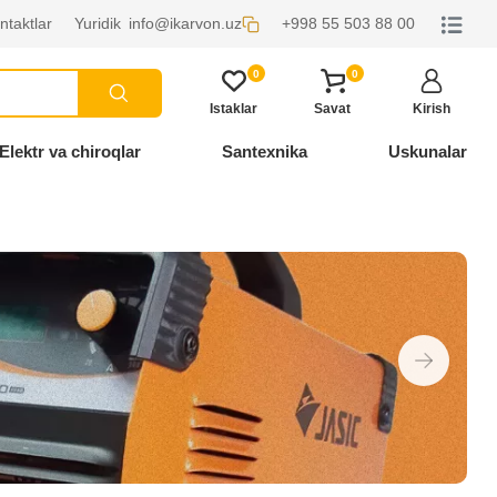
ntaktlar
Yuridik
info@ikarvon.uz
+998 55 503 88 00
0
0
Istaklar
Savat
Kirish
Elektr va chiroqlar
Santexnika
Uskunalar