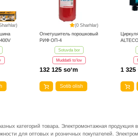
Sharhlar)
(0 Sharhlar)
шина
Огнетушитель порошковый
Циркул
1400V
РИФ ОП-4
ALTECO
Sotuvda bor
v
Muddatli to‘lov
132 125 so‘m
1 325
h
Sotib olish
разных категорий товара. Электромонтажная продукция
жности для оптовых и розничных покупателей. Электром