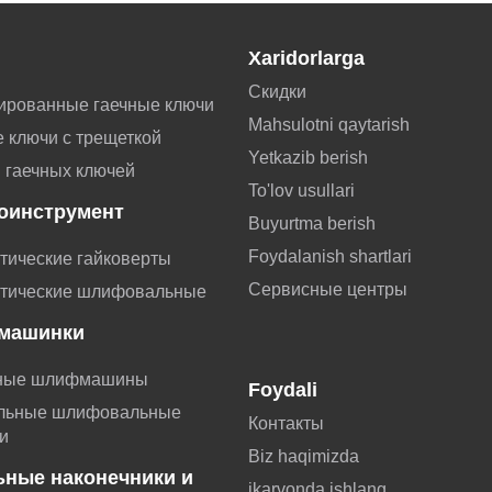
Xaridorlarga
Скидки
ированные гаечные ключи
Mahsulotni qaytarish
 ключи с трещеткой
Yetkazib berish
 гаечных ключей
To'lov usullari
оинструмент
Buyurtma berish
Foydalanish shartlari
тические гайковерты
Сервисные центры
тические шлифовальные
машинки
ные шлифмашины
Foydali
льные шлифовальные
Контакты
и
Biz haqimizda
ьные наконечники и
ikarvonda ishlang