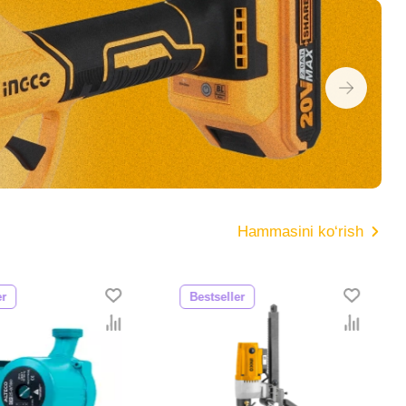
Hammasini ko‘rish
er
Bestseller