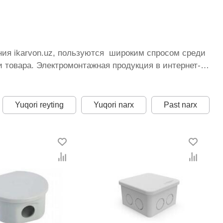
ния ikarvon.uz, пользуются широким спросом среди
 товара. Электромонтажная продукция в интернет-
торых постоянно расширяется. Мы доставляем
лучшая по Узбекистану стоимость, Электромонтажная
ь представлена оптимальная цена для каждой
Yuqori reyting
Yuqori narx
Past narx