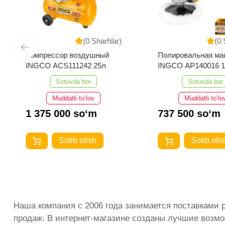
(0 Sharhlar)
(0 
Компрессор воздушный
Полировальная ма
INGCO ACS111242 25л
INGCO AP140016 
Sotuvda bor
Sotuvda bor
Muddatli to‘lov
Muddatli to‘lo
1 375 000 so‘m
737 500 so‘m
Sotib olish
Sotib olis
Наша компания с 2006 года занимается поставками 
продаж. В интернет-магазине созданы лучшие возмо