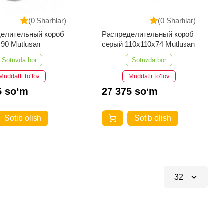
(0 Sharhlar)
(0 Sharhlar)
делительный короб
Распределительный короб
90 Mutlusan
серый 110х110х74 Mutlusan
Sotuvda bor
Sotuvda bor
Muddatli to‘lov
Muddatli to‘lov
5 so‘m
27 375 so‘m
Sotib olish
Sotib olish
32