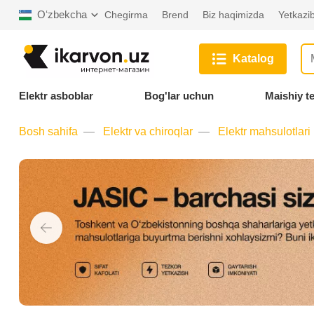
Oʻzbekcha
Chegirma
Brend
Biz haqimizda
Yetkazib
Katalog
Elektr asboblar
Bog'lar uchun
Maishiy t
Bosh sahifa
Elektr va chiroqlar
Elektr mahsulotlari