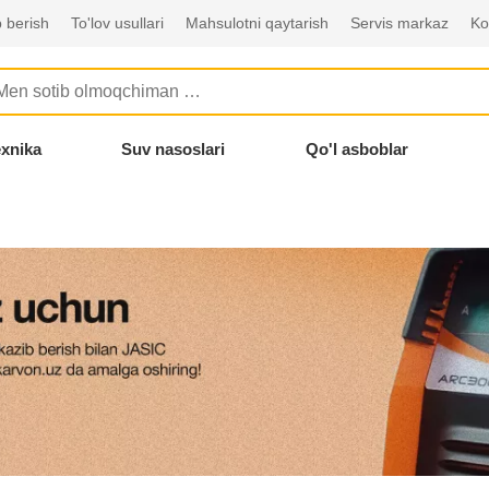
 berish
To'lov usullari
Mahsulotni qaytarish
Servis markaz
Ko
exnika
Suv nasoslari
Qo'l asboblar