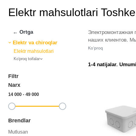
Elektr mahsulotlari Toshk
← Ortga
Электромонтажная п
наших клиентов. Мы
Elektr va chiroqlar
магазине представ
Ko‘proq
Elektr mahsulotlari
товар в любом коли
Ko'proq toifalar
продукция от ikarv
1-4 natijalar. Umumi
позиции из категор
Filtr
Narx
14 000
-
49 000
Brendlar
Mutlusan