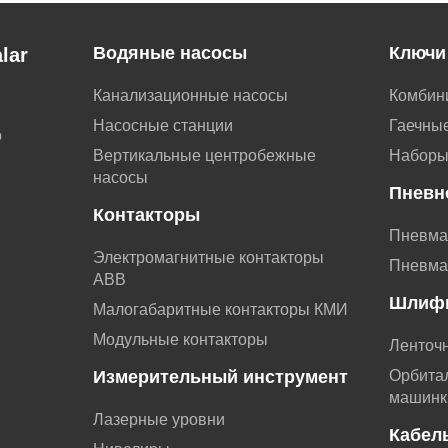
Водяные насосы
Ключи
lar
Канализационные насосы
Комбин
Насосные станции
Гаечные
о
Вертикальные центробежные
Наборы
насосы
Пневн
Контакторы
Пневма
Электромагнитные контакторы
Пневма
АВВ
Шлиф
Малогабаритные контакторы КМИ
Модульные контакторы
Ленточ
Измерительный инструмент
Орбита
машинк
Лазерные уровни
Кабел