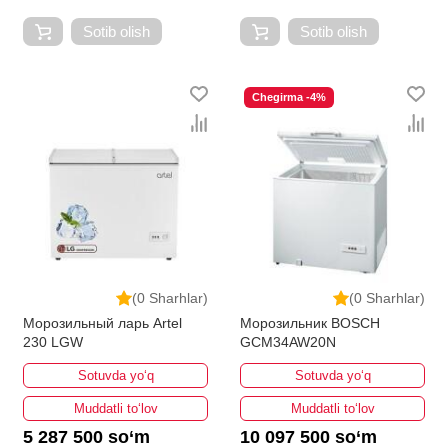
Sotib olish
Sotib olish
Chegirma -4%
(0 Sharhlar)
(0 Sharhlar)
Морозильный ларь Artel
Морозильник BOSCH
230 LGW
GCM34AW20N
Sotuvda yo‘q
Sotuvda yo‘q
Muddatli to‘lov
Muddatli to‘lov
5 287 500 so‘m
10 097 500 so‘m