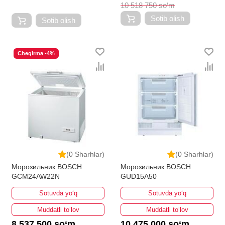
10 518 750 so‘m
Sotib olish
Sotib olish
Chegirma -4%
(0 Sharhlar)
(0 Sharhlar)
Морозильник BOSCH
Морозильник BOSCH
GCM24AW22N
GUD15A50
Sotuvda yo‘q
Sotuvda yo‘q
Muddatli to‘lov
Muddatli to‘lov
8 537 500 so‘m
10 475 000 so‘m