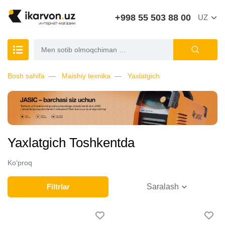
+998 55 503 88 00
UZ
Bosh sahifa
Maishiy texnika
Yaxlatgich
Yaxlatgich Toshkentda
Ko‘proq
Filtrlar
Saralash