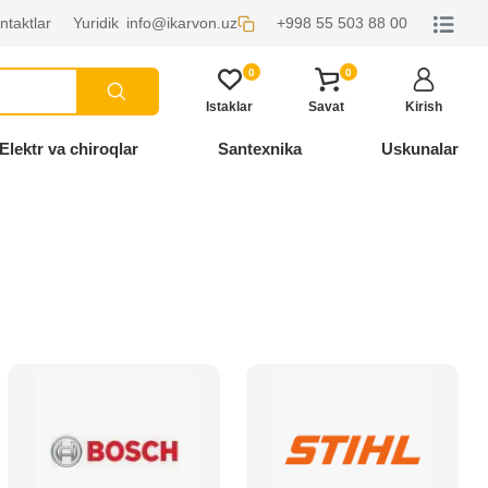
ntaktlar
Yuridik
info@ikarvon.uz
+998 55 503 88 00
0
0
Istaklar
Savat
Kirish
Elektr va chiroqlar
Santexnika
Uskunalar