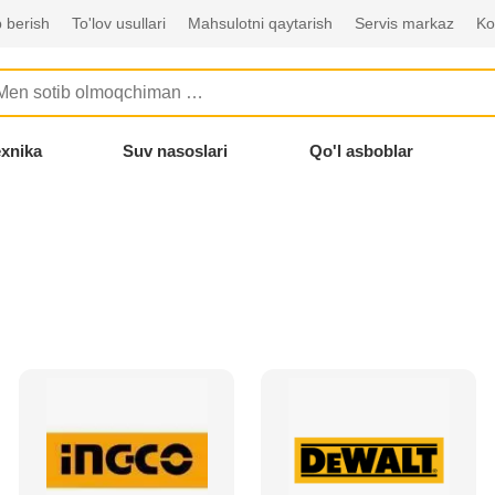
 berish
To'lov usullari
Mahsulotni qaytarish
Servis markaz
Ko
exnika
Suv nasoslari
Qo'l asboblar