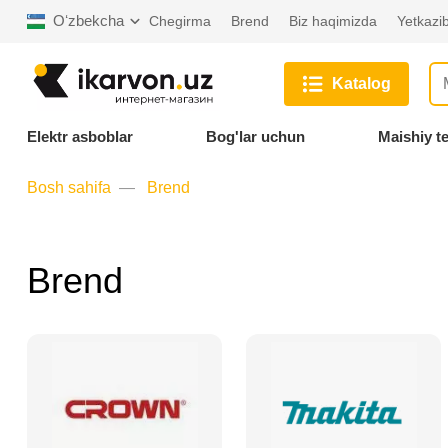
Oʻzbekcha
Chegirma
Brend
Biz haqimizda
Yetkazib
Katalog
Elektr asboblar
Bog'lar uchun
Maishiy t
Bosh sahifa
Brend
Brend