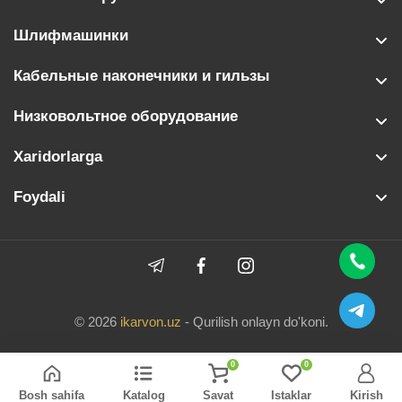
Шлифмашинки
Кабельные наконечники и гильзы
Низковольтное оборудование
Xaridorlarga
Foydali
© 2026
ikarvon.uz
- Qurilish onlayn do'koni.
0
0
Bosh sahifa
Katalog
Savat
Istaklar
Kirish