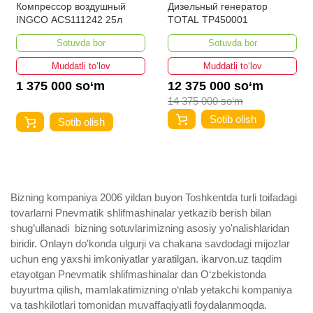
Компрессор воздушный
Дизельный генератор
INGCO ACS111242 25л
TOTAL TP450001
Sotuvda bor
Sotuvda bor
Muddatli to‘lov
Muddatli to‘lov
1 375 000 so‘m
12 375 000 so‘m
14 375 000 so‘m
Sotib olish
Sotib olish
Bizning kompaniya 2006 yildan buyon Toshkentda turli toifadagi
tovarlarni Pnevmatik shlifmashinalar yetkazib berish bilan
shug’ullanadi ­ bizning sotuvlarimizning asosiy yo'nalishlaridan
biridir. Onlayn do'konda ulgurji va chakana savdodagi mijozlar
uchun eng yaxshi imkoniyatlar yaratilgan. ikarvon.uz taqdim
etayotgan Pnevmatik shlifmashinalar dan O‘zbekistonda
buyurtma qilish, mamlakatimizning o‘nlab yetakchi kompaniya
va tashkilotlari tomonidan muvaffaqiyatli foydalanmoqda.