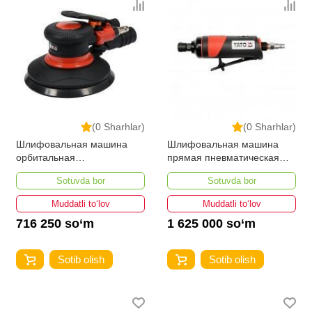
(0 Sharhlar)
(0 Sharhlar)
Шлифовальная машина
Шлифовальная машина
орбитальная
прямая пневматическая
пневматическая YATO YT-
YATO YT-0963
Sotuvda bor
Sotuvda bor
09739 150 мм
Muddatli to‘lov
Muddatli to‘lov
716 250 so‘m
1 625 000 so‘m
Sotib olish
Sotib olish