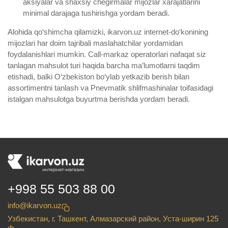
aksiyalar va shaxsiy chegirmalar mijozlar xarajatlarini
minimal darajaga tushirishga yordam beradi.
Alohida qo‘shimcha qilamizki, ikarvon.uz internet-do‘konining
mijozlari har doim tajribali maslahatchilar yordamidan
foydalanishlari mumkin. Call-markaz operatorlari nafaqat siz
tanlagan mahsulot turi haqida barcha ma’lumotlarni taqdim
etishadi, balki O‘zbekiston bo‘ylab yetkazib berish bilan
assortimentni tanlash va Pnevmatik shlifmashinalar toifasidagi
istalgan mahsulotga buyurtma berishda yordam beradi.
+998 55 503 88 00
info@ikarvon.uz
Узбекистан, г. Ташкент, Алмазарский район, Уста-ширин 125
ф