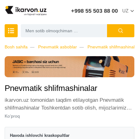
+998 55 503 88 00
UZ
Bosh sahifa
Pnevmatik asboblar
Pnevmatik shlifmashinalar
Pnevmatik shlifmashinalar
ikarvon.uz tomonidan taqdim etilayotgan Pnevmatik
shlifmashinalar Toshkentdan sotib olish, mijozlarimiz
orasida katta talabga ega. Biz ushbu toifadagi tovarlarni
Ko‘proq
sotish uchun eng yaxshi sharoitlarni ta'minlaymiz.
Onlayn do'konda Pnevmatik shlifmashinalar yetakchi
Havoda ishlovchi kraskopultlar
ishlab chiqaruvchilar va brendlar tomonidan taqdim