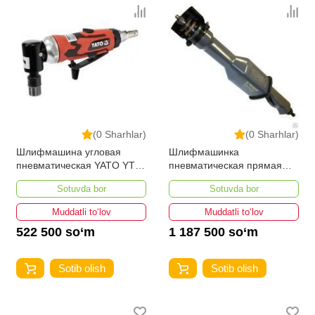
(0 Sharhlar)
(0 Sharhlar)
Шлифмашина угловая
Шлифмашинка
пневматическая YATO YT-
пневматическая прямая
09676
ИП-2009
Sotuvda bor
Sotuvda bor
Muddatli to‘lov
Muddatli to‘lov
522 500 so‘m
1 187 500 so‘m
Sotib olish
Sotib olish