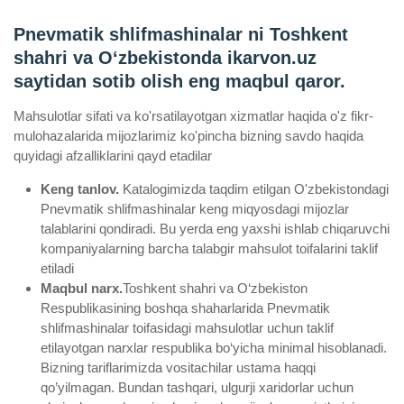
Pnevmatik shlifmashinalar ni Toshkent
shahri va Oʻzbekistonda ikarvon.uz
saytidan sotib olish eng maqbul qaror.
Mahsulotlar sifati va ko'rsatilayotgan xizmatlar haqida o'z fikr-
mulohazalarida mijozlarimiz ko'pincha bizning savdo haqida
quyidagi afzalliklarini qayd etadilar
Keng tanlov.
Katalogimizda taqdim etilgan O'zbekistondagi
Pnevmatik shlifmashinalar keng miqyosdagi mijozlar
talablarini qondiradi. Bu yerda eng yaxshi ishlab chiqaruvchi
kompaniyalarning barcha talabgir mahsulot toifalarini taklif
etiladi
Maqbul narx.
Toshkent shahri va O‘zbekiston
Respublikasining boshqa shaharlarida Pnevmatik
shlifmashinalar toifasidagi mahsulotlar uchun taklif
etilayotgan narxlar respublika bo‘yicha minimal hisoblanadi.
Bizning tariflarimizda vositachilar ustama haqqi
qo’yilmagan. Bundan tashqari, ulgurji xaridorlar uchun