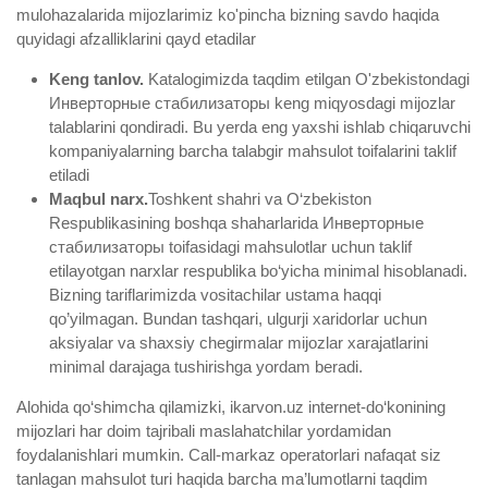
mulohazalarida mijozlarimiz ko'pincha bizning savdo haqida
quyidagi afzalliklarini qayd etadilar
Keng tanlov.
Katalogimizda taqdim etilgan O'zbekistondagi
Инверторные стабилизаторы keng miqyosdagi mijozlar
talablarini qondiradi. Bu yerda eng yaxshi ishlab chiqaruvchi
kompaniyalarning barcha talabgir mahsulot toifalarini taklif
etiladi
Maqbul narx.
Toshkent shahri va O‘zbekiston
Respublikasining boshqa shaharlarida Инверторные
стабилизаторы toifasidagi mahsulotlar uchun taklif
etilayotgan narxlar respublika bo‘yicha minimal hisoblanadi.
Bizning tariflarimizda vositachilar ustama haqqi
qo’yilmagan. Bundan tashqari, ulgurji xaridorlar uchun
aksiyalar va shaxsiy chegirmalar mijozlar xarajatlarini
minimal darajaga tushirishga yordam beradi.
Alohida qo‘shimcha qilamizki, ikarvon.uz internet-do‘konining
mijozlari har doim tajribali maslahatchilar yordamidan
foydalanishlari mumkin. Call-markaz operatorlari nafaqat siz
tanlagan mahsulot turi haqida barcha ma’lumotlarni taqdim