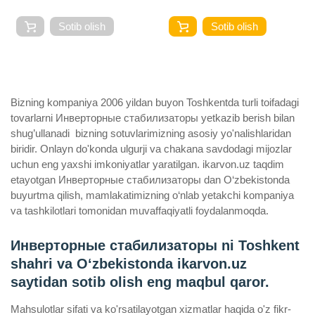
Sotib olish
Sotib olish
Bizning kompaniya 2006 yildan buyon Toshkentda turli toifadagi
tovarlarni Инверторные стабилизаторы yetkazib berish bilan
shug’ullanadi ­ bizning sotuvlarimizning asosiy yo'nalishlaridan
biridir. Onlayn do'konda ulgurji va chakana savdodagi mijozlar
uchun eng yaxshi imkoniyatlar yaratilgan. ikarvon.uz taqdim
etayotgan Инверторные стабилизаторы dan O‘zbekistonda
buyurtma qilish, mamlakatimizning o‘nlab yetakchi kompaniya
va tashkilotlari tomonidan muvaffaqiyatli foydalanmoqda.
Инверторные стабилизаторы ni Toshkent
shahri va Oʻzbekistonda ikarvon.uz
saytidan sotib olish eng maqbul qaror.
Mahsulotlar sifati va ko'rsatilayotgan xizmatlar haqida o'z fikr-