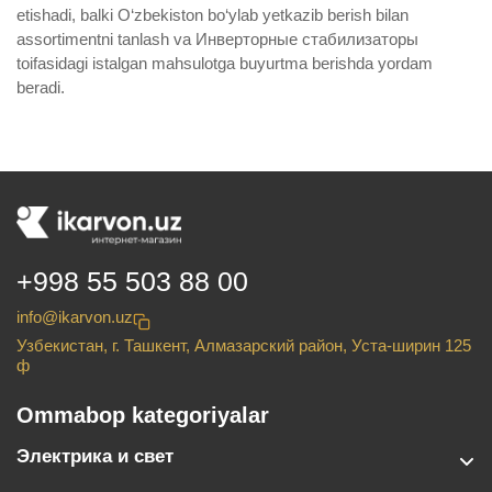
etishadi, balki O‘zbekiston bo‘ylab yetkazib berish bilan
assortimentni tanlash va Инверторные стабилизаторы
toifasidagi istalgan mahsulotga buyurtma berishda yordam
beradi.
+998 55 503 88 00
info@ikarvon.uz
Узбекистан, г. Ташкент, Алмазарский район, Уста-ширин 125
ф
Ommabop kategoriyalar
Электрика и свет