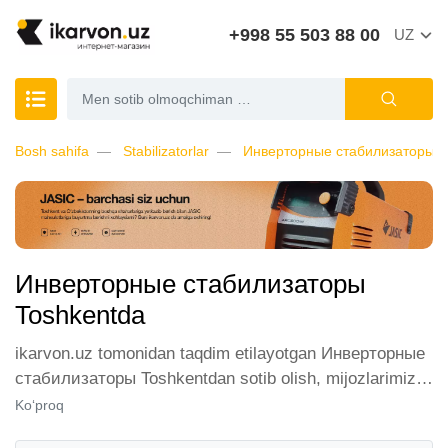
+998 55 503 88 00
UZ
Bosh sahifa
Stabilizatorlar
Инверторные стабилизаторы
Инверторные стабилизаторы
Toshkentda
ikarvon.uz tomonidan taqdim etilayotgan Инверторные
стабилизаторы Toshkentdan sotib olish, mijozlarimiz
orasida katta talabga ega. Biz ushbu toifadagi tovarlarni
Ko‘proq
sotish uchun eng yaxshi sharoitlarni ta'minlaymiz.