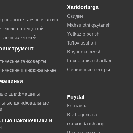
Xaridorlarga
Скидки
ированные гаечные ключи
Mahsulotni qaytarish
 ключи с трещеткой
Yetkazib berish
 гаечных ключей
To'lov usullari
оинструмент
Buyurtma berish
Foydalanish shartlari
тические гайковерты
Сервисные центры
тические шлифовальные
машинки
ные шлифмашины
Foydali
льные шлифовальные
Контакты
и
Biz haqimizda
ьные наконечники и
ikarvonda ishlang
ы
Bizning missiya