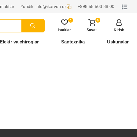
ntaktlar
Yuridik
info@ikarvon.uz
+998 55 503 88 00
0
0
Istaklar
Savat
Kirish
Elektr va chiroqlar
Santexnika
Uskunalar