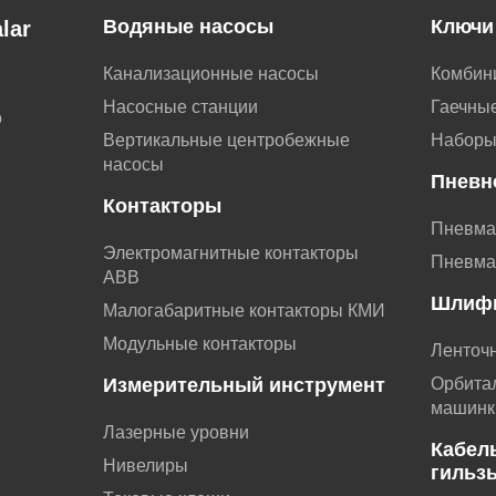
Водяные насосы
Ключи
lar
Канализационные насосы
Комбин
Насосные станции
Гаечные
о
Вертикальные центробежные
Наборы
насосы
Пневн
Контакторы
Пневма
Электромагнитные контакторы
Пневма
АВВ
Шлиф
Малогабаритные контакторы КМИ
Модульные контакторы
Ленточ
Измерительный инструмент
Орбита
машинк
Лазерные уровни
Кабел
Нивелиры
гильз