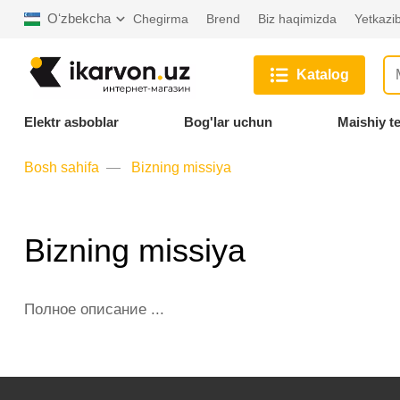
Oʻzbekcha
Chegirma
Brend
Biz haqimizda
Yetkazib
Katalog
Elektr asboblar
Bog'lar uchun
Maishiy t
Bosh sahifa
Bizning missiya
Bizning missiya
Полное описание ...