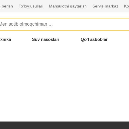
 berish
To'lov usullari
Mahsulotni qaytarish
Servis markaz
Ko
exnika
Suv nasoslari
Qo'l asboblar