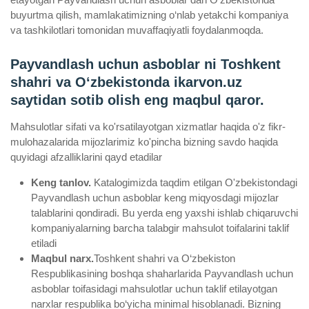
buyurtma qilish, mamlakatimizning o‘nlab yetakchi kompaniya
va tashkilotlari tomonidan muvaffaqiyatli foydalanmoqda.
Payvandlash uchun asboblar ni Toshkent
shahri va Oʻzbekistonda ikarvon.uz
saytidan sotib olish eng maqbul qaror.
Mahsulotlar sifati va ko'rsatilayotgan xizmatlar haqida o'z fikr-
mulohazalarida mijozlarimiz ko'pincha bizning savdo haqida
quyidagi afzalliklarini qayd etadilar
Keng tanlov.
Katalogimizda taqdim etilgan O'zbekistondagi
Payvandlash uchun asboblar keng miqyosdagi mijozlar
talablarini qondiradi. Bu yerda eng yaxshi ishlab chiqaruvchi
kompaniyalarning barcha talabgir mahsulot toifalarini taklif
etiladi
Maqbul narx.
Toshkent shahri va O‘zbekiston
Respublikasining boshqa shaharlarida Payvandlash uchun
asboblar toifasidagi mahsulotlar uchun taklif etilayotgan
narxlar respublika bo‘yicha minimal hisoblanadi. Bizning