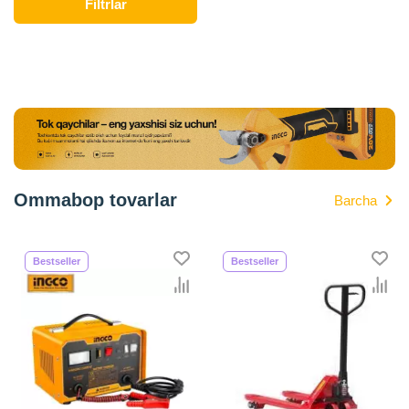
Onlayn do'konda Payvandlash uchun asboblar yetakchi
Filtrlar
ishlab chiqaruvchilar va brendlar tomonidan taqdim
etilgan bo'lib, ularning ro'yxati doimiy ravishda kengayib
bormoqda. Biz butun mamlakat bo'ylab tovarlarni
istalgan miqdorda yetkazib beramiz. Bularning barchasi
O'zbekistondagi eng yaxshi narx bilan qo’shimcha
qilingan, ikarvon.uz dan Payvandlash uchun asboblar -
bu eng keng narxlar oralig'i. Va bu yerda Payvandlash
uchun asboblar toifasidagi har bir element uchun
Ommabop tovarlar
Barcha
optimal narx mavjud.
Bestseller
Bestseller