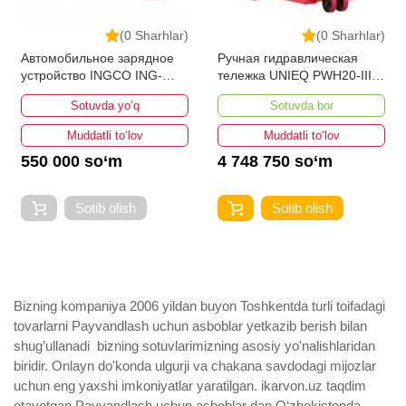
(0 Sharhlar)
(0 Sharhlar)
Автомобильное зарядное
Ручная гидравлическая
устройство INGCO ING-
тележка UNIEQ PWH20-III
CB1601
1150-550
Sotuvda yo‘q
Sotuvda bor
Muddatli to‘lov
Muddatli to‘lov
550 000 so‘m
4 748 750 so‘m
Sotib olish
Sotib olish
Bizning kompaniya 2006 yildan buyon Toshkentda turli toifadagi
tovarlarni Payvandlash uchun asboblar yetkazib berish bilan
shug’ullanadi ­ bizning sotuvlarimizning asosiy yo'nalishlaridan
biridir. Onlayn do'konda ulgurji va chakana savdodagi mijozlar
uchun eng yaxshi imkoniyatlar yaratilgan. ikarvon.uz taqdim
etayotgan Payvandlash uchun asboblar dan O‘zbekistonda