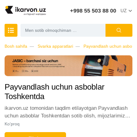
+998 55 503 88 00
UZ
Bosh sahifa
Svarka apparatlari
Payvandlash uchun asbobl
Payvandlash uchun asboblar
Toshkentda
ikarvon.uz tomonidan taqdim etilayotgan Payvandlash
uchun asboblar Toshkentdan sotib olish, mijozlarimiz
orasida katta talabga ega. Biz ushbu toifadagi tovarlarni
Ko‘proq
sotish uchun eng yaxshi sharoitlarni ta'minlaymiz.