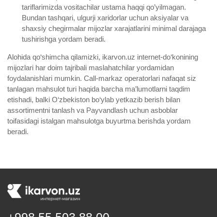
tariflarimizda vositachilar ustama haqqi qo’yilmagan.
Bundan tashqari, ulgurji xaridorlar uchun aksiyalar va
shaxsiy chegirmalar mijozlar xarajatlarini minimal darajaga
tushirishga yordam beradi.
Alohida qo‘shimcha qilamizki, ikarvon.uz internet-do‘konining
mijozlari har doim tajribali maslahatchilar yordamidan
foydalanishlari mumkin. Call-markaz operatorlari nafaqat siz
tanlagan mahsulot turi haqida barcha ma’lumotlarni taqdim
etishadi, balki O‘zbekiston bo‘ylab yetkazib berish bilan
assortimentni tanlash va Payvandlash uchun asboblar
toifasidagi istalgan mahsulotga buyurtma berishda yordam
beradi.