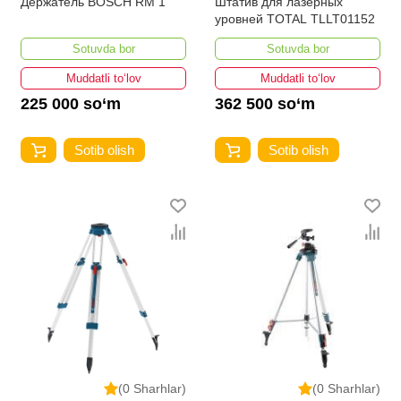
Держатель BOSCH RM 1
Штатив для лазерных
уровней TOTAL TLLT01152
Sotuvda bor
Sotuvda bor
Muddatli to‘lov
Muddatli to‘lov
225 000 so‘m
362 500 so‘m
Sotib olish
Sotib olish
(0 Sharhlar)
(0 Sharhlar)