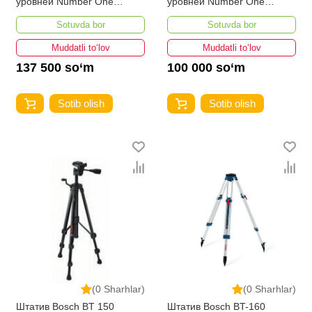
уровней Number One
уровней Number One
TD05/1.5
TD05/1.2
Sotuvda bor
Sotuvda bor
Muddatli to‘lov
Muddatli to‘lov
137 500 so‘m
100 000 so‘m
Sotib olish
Sotib olish
(0 Sharhlar)
(0 Sharhlar)
Штатив Bosch BT 150
Штатив Bosch BT-160