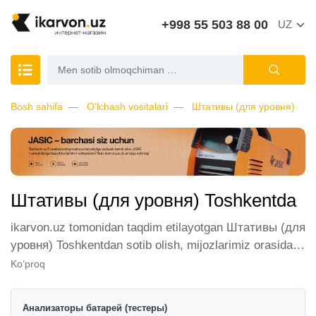
+998 55 503 88 00
UZ
Bosh sahifa
O'lchash vositalari
Штативы (для уровня)
Штативы (для уровня) Toshkentda
ikarvon.uz tomonidan taqdim etilayotgan Штативы (для
уровня) Toshkentdan sotib olish, mijozlarimiz orasida
katta talabga ega. Biz ushbu toifadagi tovarlarni sotish
Ko‘proq
uchun eng yaxshi sharoitlarni ta'minlaymiz. Onlayn
do'konda Штативы (для уровня) yetakchi ishlab
Анализаторы батарей (тестеры)
chiqaruvchilar va brendlar tomonidan taqdim etilgan