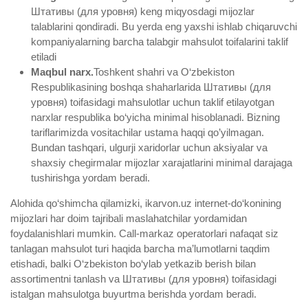
Штативы (для уровня) keng miqyosdagi mijozlar
talablarini qondiradi. Bu yerda eng yaxshi ishlab chiqaruvchi
kompaniyalarning barcha talabgir mahsulot toifalarini taklif
etiladi
Maqbul narx.
Toshkent shahri va O‘zbekiston
Respublikasining boshqa shaharlarida Штативы (для
уровня) toifasidagi mahsulotlar uchun taklif etilayotgan
narxlar respublika bo‘yicha minimal hisoblanadi. Bizning
tariflarimizda vositachilar ustama haqqi qo’yilmagan.
Bundan tashqari, ulgurji xaridorlar uchun aksiyalar va
shaxsiy chegirmalar mijozlar xarajatlarini minimal darajaga
tushirishga yordam beradi.
Alohida qo‘shimcha qilamizki, ikarvon.uz internet-do‘konining
mijozlari har doim tajribali maslahatchilar yordamidan
foydalanishlari mumkin. Call-markaz operatorlari nafaqat siz
tanlagan mahsulot turi haqida barcha ma’lumotlarni taqdim
etishadi, balki O‘zbekiston bo‘ylab yetkazib berish bilan
assortimentni tanlash va Штативы (для уровня) toifasidagi
istalgan mahsulotga buyurtma berishda yordam beradi.