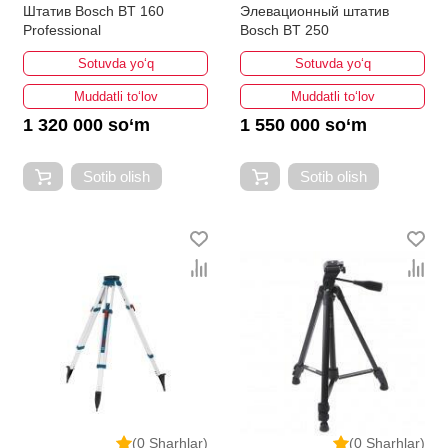
Штатив Bosch BT 160
Элевационный штатив
Professional
Bosch BT 250
Sotuvda yo‘q
Sotuvda yo‘q
Muddatli to‘lov
Muddatli to‘lov
1 320 000 so‘m
1 550 000 so‘m
Sotib olish
Sotib olish
(0 Sharhlar)
(0 Sharhlar)