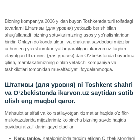
Bizning kompaniya 2006 yildan buyon Toshkentda turli toifadagi
tovarlarni Штативы (для уровня) yetkazib berish bilan
shug’ullanadi ­ bizning sotuvlarimizning asosiy yo'nalishlaridan
biridir. Onlayn do'konda ulgurji va chakana savdodagi mijozlar
uchun eng yaxshi imkoniyatlar yaratilgan. ikarvon.uz taqdim
etayotgan Штативы (для уровня) dan O‘zbekistonda buyurtma
qilish, mamlakatimizning o‘nlab yetakchi kompaniya va
tashkilotlari tomonidan muvaffaqiyatli foydalanmoqda.
Штативы (для уровня) ni Toshkent shahri
va Oʻzbekistonda ikarvon.uz saytidan sotib
olish eng maqbul qaror.
Mahsulotlar sifati va ko'rsatilayotgan xizmatlar haqida o'z fikr-
mulohazalarida mijozlarimiz ko'pincha bizning savdo haqida
quyidagi afzalliklarini qayd etadilar
Keng tanlov.
Katalogimizda taqdim etilgan O'zbekistondagi