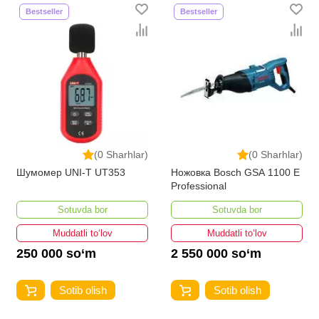
Bestseller
Bestseller
(0 Sharhlar)
(0 Sharhlar)
Шумомер UNI-T UT353
Ножовка Bosch GSA 1100 E
Professional
Sotuvda bor
Sotuvda bor
Muddatli to‘lov
Muddatli to‘lov
250 000 so‘m
2 550 000 so‘m
Sotib olish
Sotib olish