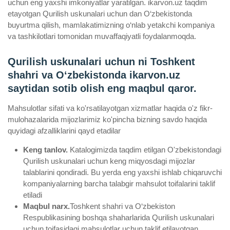
uchun eng yaxshi imkoniyatlar yaratilgan. ikarvon.uz taqdim
etayotgan Qurilish uskunalari uchun dan O‘zbekistonda
buyurtma qilish, mamlakatimizning o‘nlab yetakchi kompaniya
va tashkilotlari tomonidan muvaffaqiyatli foydalanmoqda.
Qurilish uskunalari uchun ni Toshkent
shahri va Oʻzbekistonda ikarvon.uz
saytidan sotib olish eng maqbul qaror.
Mahsulotlar sifati va ko'rsatilayotgan xizmatlar haqida o'z fikr-
mulohazalarida mijozlarimiz ko'pincha bizning savdo haqida
quyidagi afzalliklarini qayd etadilar
Keng tanlov.
Katalogimizda taqdim etilgan O'zbekistondagi
Qurilish uskunalari uchun keng miqyosdagi mijozlar
talablarini qondiradi. Bu yerda eng yaxshi ishlab chiqaruvchi
kompaniyalarning barcha talabgir mahsulot toifalarini taklif
etiladi
Maqbul narx.
Toshkent shahri va O‘zbekiston
Respublikasining boshqa shaharlarida Qurilish uskunalari
uchun toifasidagi mahsulotlar uchun taklif etilayotgan