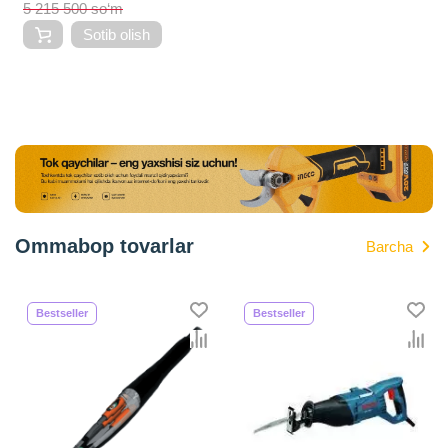
5 215 500 so‘m
Sotib olish
Ommabop tovarlar
Barcha
Bestseller
Bestseller