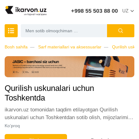
+998 55 503 88 00
UZ
Bosh sahifa
Sarf materiallari va aksessuarlar
Qurilish usku
Qurilish uskunalari uchun
Toshkentda
ikarvon.uz tomonidan taqdim etilayotgan Qurilish
uskunalari uchun Toshkentdan sotib olish, mijozlarimiz
orasida katta talabga ega. Biz ushbu toifadagi tovarlarni
Ko‘proq
sotish uchun eng yaxshi sharoitlarni ta'minlaymiz.