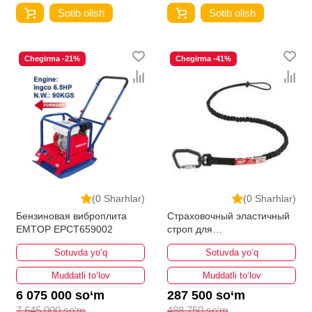
Sotib olish
Sotib olish
Chegirma -21%
Chegirma -41%
(0 Sharhlar)
(0 Sharhlar)
Бензиновая виброплита
Страховочный эластичный
EMTOP EPCT659002
строп для
электроинструмента
Sotuvda yo‘q
Sotuvda yo‘q
MILWAUKEE 6.8кг
Muddatli to‘lov
Muddatli to‘lov
6 075 000 so‘m
287 500 so‘m
7 645 000 so‘m
488 750 so‘m