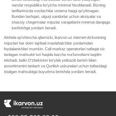
narxlar respublika bo‘yicha minimal hisoblanadi. Bizning
tariflarimizda vositachilar ustama haqqi qo’yilmagan.
Bundan tashqari, ulgurji xaridorlar uchun aksiyalar va
shaxsiy chegirmalar mijozlar xarajatlarini minimal darajaga
tushirishga yordam beradi.
Alohida qo‘shimcha qilamizki, ikarvon.uz internet-do‘konining
mijozlari har doim tajribali maslahatchilar yordamidan
foydalanishlari mumkin. Call-markaz operatorlari nafaqat siz
tanlagan mahsulot turi haqida barcha ma’lumotlarni taqdim
etishadi, balki O‘zbekiston bo‘ylab yetkazib berish bilan
assortimentni tanlash va Qurilish uskunalari uchun toifasidagi
istalgan mahsulotga buyurtma berishda yordam beradi.