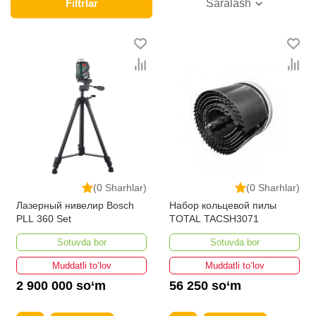
Onlayn do'konda Qurilish uskunalari uchun yetakchi
Filtrlar
Saralash
ishlab chiqaruvchilar va brendlar tomonidan taqdim
etilgan bo'lib, ularning ro'yxati doimiy ravishda kengayib
bormoqda. Biz butun mamlakat bo'ylab tovarlarni
istalgan miqdorda yetkazib beramiz. Bularning barchasi
O'zbekistondagi eng yaxshi narx bilan qo’shimcha
qilingan, ikarvon.uz dan Qurilish uskunalari uchun - bu
eng keng narxlar oralig'i. Va bu yerda Qurilish
uskunalari uchun toifasidagi har bir element uchun
optimal narx mavjud.
(0 Sharhlar)
(0 Sharhlar)
Лазерный нивелир Bosch
Набор кольцевой пилы
PLL 360 Set
TOTAL TACSH3071
Sotuvda bor
Sotuvda bor
Muddatli to‘lov
Muddatli to‘lov
2 900 000 so‘m
56 250 so‘m