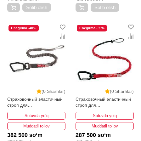
Sotib olish
Sotib olish
Chegirma -40%
Chegirma -39%
(0 Sharhlar)
(0 Sharhlar)
Страховочный эластичный
Страховочный эластичный
строп для
строп для
электроинструмента
электроинструмента
Sotuvda yo‘q
Sotuvda yo‘q
MILWAUKEE 15.8кг
MILWAUKEE 4.5кг
Muddatli to‘lov
Muddatli to‘lov
382 500 so‘m
287 500 so‘m