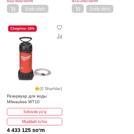
632 500 so‘m
471 250 so‘m
Sotib olish
Sotib olish
Chegirma -15%
(0 Sharhlar)
Резервуар для воды
Milwaukee WT10
Sotuvda yo‘q
Muddatli to‘lov
4 433 125 so‘m