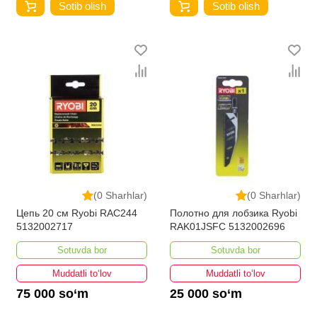
Sotib olish
Sotib olish
(0 Sharhlar)
(0 Sharhlar)
Цепь 20 см Ryobi RAC244
Полотно для лобзика Ryobi
5132002717
RAK01JSFC 5132002696
Sotuvda bor
Sotuvda bor
Muddatli to‘lov
Muddatli to‘lov
75 000 so‘m
25 000 so‘m