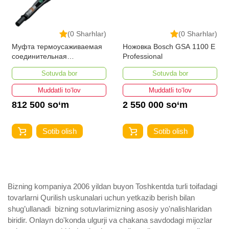
(0 Sharhlar)
(0 Sharhlar)
Муфта термоусаживаемая
Ножовка Bosch GSA 1100 E
соединительная
Professional
3СТп-10У-35...50
Sotuvda bor
Sotuvda bor
Muddatli to‘lov
Muddatli to‘lov
812 500 so‘m
2 550 000 so‘m
Sotib olish
Sotib olish
Bizning kompaniya 2006 yildan buyon Toshkentda turli toifadagi
tovarlarni Qurilish uskunalari uchun yetkazib berish bilan
shug’ullanadi ­ bizning sotuvlarimizning asosiy yo'nalishlaridan
biridir. Onlayn do'konda ulgurji va chakana savdodagi mijozlar