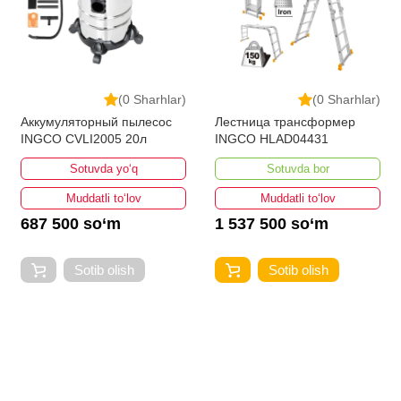
(0 Sharhlar)
(0 Sharhlar)
Аккумуляторный пылесос
Лестница трансформер
INGCO CVLI2005 20л
INGCO HLAD04431
Sotuvda yo‘q
Sotuvda bor
Muddatli to‘lov
Muddatli to‘lov
687 500 so‘m
1 537 500 so‘m
Sotib olish
Sotib olish