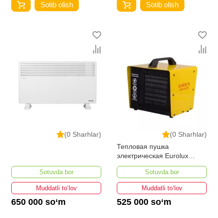
Sotib olish
Sotib olish
(0 Sharhlar)
(0 Sharhlar)
Тепловая пушка
электрическая Eurolux
ТЭПК-EU-3000
Sotuvda bor
Sotuvda bor
Muddatli to‘lov
Muddatli to‘lov
650 000 so‘m
525 000 so‘m