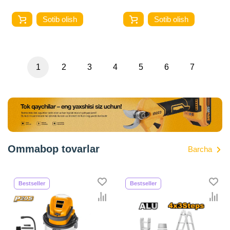
Sotib olish
Sotib olish
1
2
3
4
5
6
7
Ommabop tovarlar
Barcha
Bestseller
Bestseller