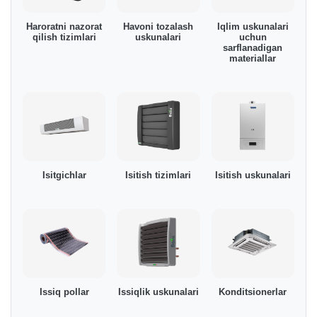
Haroratni nazorat
Havoni tozalash
Iqlim uskunalari
qilish tizimlari
uskunalari
uchun
sarflanadigan
materiallar
Isitgichlar
Isitish tizimlari
Isitish uskunalari
Issiq pollar
Issiqlik uskunalari
Konditsionerlar