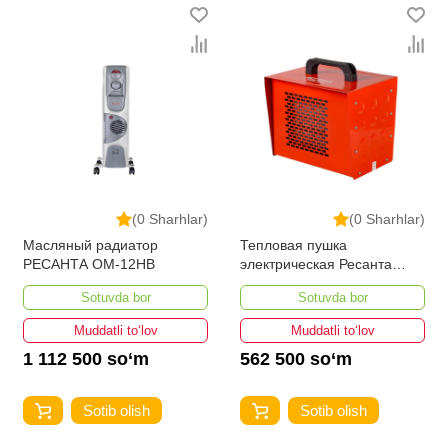
(0 Sharhlar)
(0 Sharhlar)
Масляный радиатор
Тепловая пушка
РЕСАНТА ОМ-12НВ
электрическая Ресанта
ТЭПК-3000
Sotuvda bor
Sotuvda bor
Muddatli to‘lov
Muddatli to‘lov
1 112 500 so‘m
562 500 so‘m
Sotib olish
Sotib olish