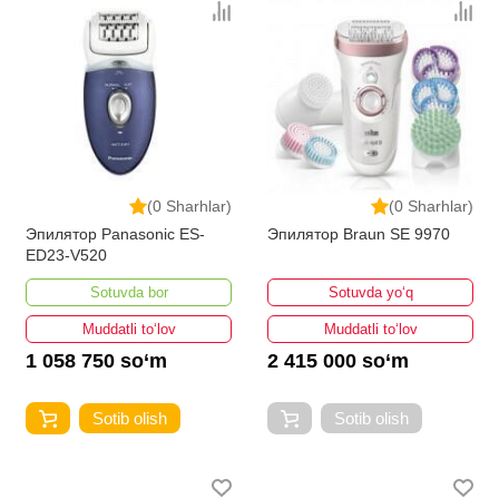
(0 Sharhlar)
(0 Sharhlar)
Эпилятор Panasonic ES-
Эпилятор Braun SE 9970
ED23-V520
Sotuvda bor
Sotuvda yo‘q
Muddatli to‘lov
Muddatli to‘lov
1 058 750 so‘m
2 415 000 so‘m
Sotib olish
Sotib olish