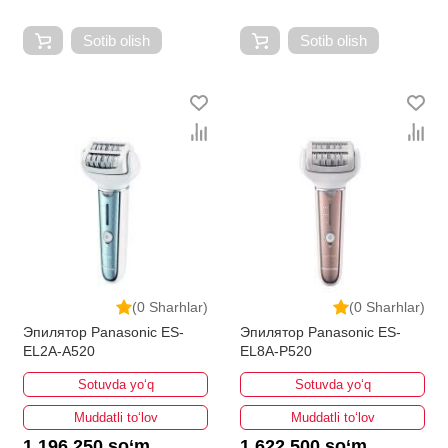
Sotib olish
Sotib olish
(0 Sharhlar)
(0 Sharhlar)
Эпилятор Panasonic ES-
Эпилятор Panasonic ES-
EL2A-A520
EL8A-P520
Sotuvda yo‘q
Sotuvda yo‘q
Muddatli to‘lov
Muddatli to‘lov
1 196 250 so‘m
1 622 500 so‘m