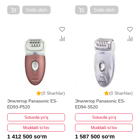
Sotib olish
Sotib olish
(0 Sharhlar)
(0 Sharhlar)
Эпилятор Panasonic ES-
Эпилятор Panasonic ES-
ED93-P520
ED94-S520
Sotuvda yo‘q
Sotuvda yo‘q
Muddatli to‘lov
Muddatli to‘lov
1 412 500 so‘m
1 587 500 so‘m