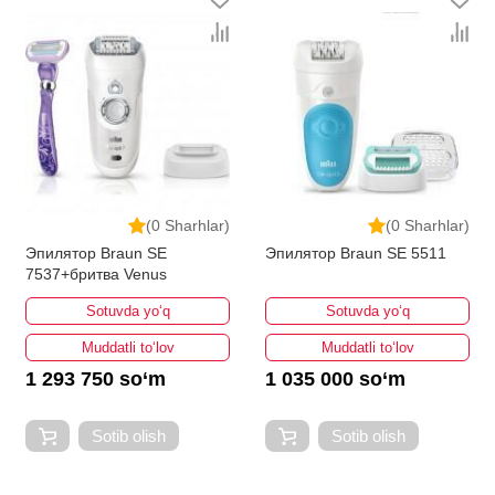
(0 Sharhlar)
(0 Sharhlar)
Эпилятор Braun SE
Эпилятор Braun SE 5511
7537+бритва Venus
Sotuvda yo‘q
Sotuvda yo‘q
Muddatli to‘lov
Muddatli to‘lov
1 293 750 so‘m
1 035 000 so‘m
Sotib olish
Sotib olish