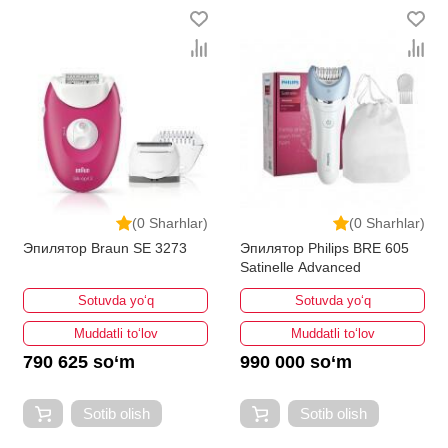
(0 Sharhlar)
(0 Sharhlar)
Эпилятор Braun SE 3273
Эпилятор Philips BRE 605
Satinelle Advanced
Sotuvda yo‘q
Sotuvda yo‘q
Muddatli to‘lov
Muddatli to‘lov
790 625 so‘m
990 000 so‘m
Sotib olish
Sotib olish