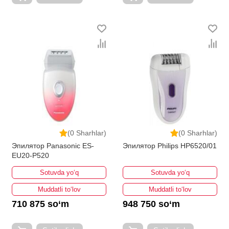
(0 Sharhlar)
(0 Sharhlar)
Эпилятор Panasonic ES-
Эпилятор Philips HP6520/01
EU20-P520
Sotuvda yo‘q
Sotuvda yo‘q
Muddatli to‘lov
Muddatli to‘lov
710 875 so‘m
948 750 so‘m