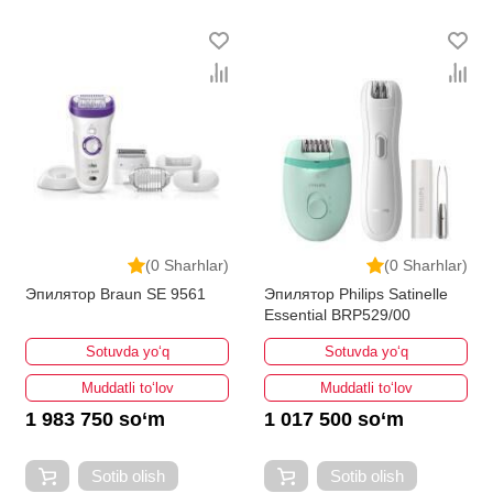
(0 Sharhlar)
(0 Sharhlar)
Эпилятор Braun SE 9561
Эпилятор Philips Satinelle
Essential BRP529/00
Sotuvda yo‘q
Sotuvda yo‘q
Muddatli to‘lov
Muddatli to‘lov
1 983 750 so‘m
1 017 500 so‘m
Sotib olish
Sotib olish