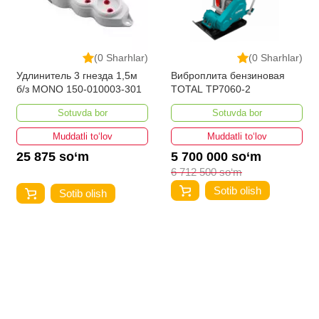
(0 Sharhlar)
(0 Sharhlar)
Удлинитель 3 гнезда 1,5м
Виброплита бензиновая
б/з MONO 150-010003-301
TOTAL TP7060-2
Sotuvda bor
Sotuvda bor
Muddatli to‘lov
Muddatli to‘lov
25 875 so‘m
5 700 000 so‘m
6 712 500 so‘m
Sotib olish
Sotib olish