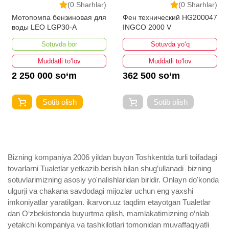
(0 Sharhlar)
(0 Sharhlar)
Мотопомпа бензиновая для
Фен технический HG200047
воды LEO LGP30-A
INGCO 2000 V
Sotuvda bor
Sotuvda yo‘q
Muddatli to‘lov
Muddatli to‘lov
2 250 000 so‘m
362 500 so‘m
Sotib olish
Sotib olish
Bizning kompaniya 2006 yildan buyon Toshkentda turli toifadagi
tovarlarni Tualetlar yetkazib berish bilan shug’ullanadi ­ bizning
sotuvlarimizning asosiy yo'nalishlaridan biridir. Onlayn do'konda
ulgurji va chakana savdodagi mijozlar uchun eng yaxshi
imkoniyatlar yaratilgan. ikarvon.uz taqdim etayotgan Tualetlar
dan O‘zbekistonda buyurtma qilish, mamlakatimizning o‘nlab
yetakchi kompaniya va tashkilotlari tomonidan muvaffaqiyatli