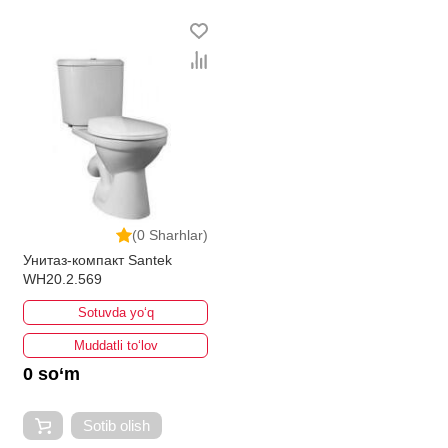
ravishda kengayib bormoqda. Biz butun mamlakat
bo'ylab tovarlarni istalgan miqdorda yetkazib beramiz.
Bularning barchasi O'zbekistondagi eng yaxshi narx
bilan qo’shimcha qilingan, ikarvon.uz dan Tualetlar - bu
eng keng narxlar oralig'i. Va bu yerda Tualetlar
toifasidagi har bir element uchun optimal narx mavjud.
(0 Sharhlar)
Унитаз-компакт Santek
WH20.2.569
Sotuvda yo‘q
Muddatli to‘lov
0 so‘m
Sotib olish