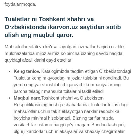
foydalanmoqda.
Tualetlar ni Toshkent shahri va
Oʻzbekistonda ikarvon.uz saytidan sotib
olish eng maqbul qaror.
Mahsulotlar sifati va ko'rsatilayotgan xizmatlar haqida o'z fikr-
mulohazalarida mijozlarimiz ko'pincha bizning savdo haqida
quyidagi afzalliklarini qayd etadilar
Keng tanlov.
Katalogimizda taqdim etilgan O'zbekistondagi
Tualetlar keng miqyosdagi mijozlar talablarini qondiradi. Bu
yerda eng yaxshi ishlab chiqaruvchi kompaniyalarning
barcha talabgir mahsulot toifalarini taklif etiladi
Maqbul narx.
Toshkent shahri va O‘zbekiston
Respublikasining boshqa shaharlarida Tualetlar toifasidagi
mahsulotlar uchun taklif etilayotgan narxlar respublika
bo‘yicha minimal hisoblanadi. Bizning tariflarimizda
vositachilar ustama haqqi qo’yilmagan. Bundan tashqari,
ulgurji xaridorlar uchun aksiyalar va shaxsiy chegirmalar