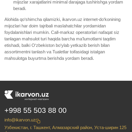
mijozlar xarajatlarini minimal darajaga tushirishga yordam
beradi.
Alohida qo‘shimcha qilamizki, ikarvon.uz internet-do‘konining
mijozlari har doim tajribali maslahatchilar yordamidan
foydalanishlari mumkin. Call-markaz operatorlari nafaqat siz
tanlagan mahsulot turi haqida barcha ma’lumotlarni taqdim
etishadi, balki O‘zbekiston bo‘ylab yetkazib berish bilan
assortimentni tanlash va Tualetlar toifasidagi istalgan
mahsulotga buyurtma berishda yordam beradi.
+998 55 503 88 00
info@ikarvon.uz
Узбекистан, г. Ташкент, Алмазарский район, Уста-ширин 125