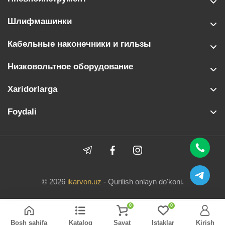
Шлифмашинки
Кабельные наконечники и гильзы
Низковольтное оборудование
Xaridorlarga
Foydali
© 2026
ikarvon.uz
- Qurilish onlayn do'koni.
0
0
Bosh sahifa
Katalog
Savat
Istaklar
Kirish