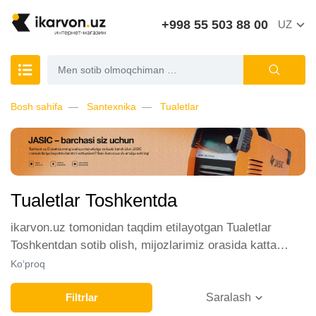
+998 55 503 88 00
UZ
Bosh sahifa
Santexnika
Tualetlar
Tualetlar Toshkentda
ikarvon.uz tomonidan taqdim etilayotgan Tualetlar
Toshkentdan sotib olish, mijozlarimiz orasida katta
talabga ega. Biz ushbu toifadagi tovarlarni sotish uchun
Ko‘proq
eng yaxshi sharoitlarni ta'minlaymiz. Onlayn do'konda
Tualetlar yetakchi ishlab chiqaruvchilar va brendlar
Filtrlar
Saralash
tomonidan taqdim etilgan bo'lib, ularning ro'yxati doimiy