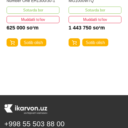
Number One EH1300/30-1
MG1000WTQ
Sotuvda bor
Sotuvda bor
Muddatli to‘lov
Muddatli to‘lov
625 000 so‘m
1 443 750 so‘m
Sotib olish
Sotib olish
+998 55 503 88 00