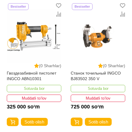
Bestseller
Bestseller
(0 Sharhlar)
(0 Sharhlar)
Гвоздезабивной пистолет
Станок точильный INGCO
INGCO ABN10301
BJ83502 350 V
Sotuvda bor
Sotuvda bor
Muddatli to‘lov
Muddatli to‘lov
325 000 so‘m
725 000 so‘m
Sotib olish
Sotib olish