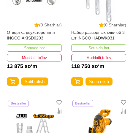
(0 Sharhlar)
(0 Sharhlar)
Отвертка двухсторонняя
Набор разводных ключей 3
INGCO AKISD0203
шт INGCO HADWK031
Sotuvda bor
Sotuvda bor
Muddatli to‘lov
Muddatli to‘lov
13 875 so‘m
118 750 so‘m
Sotib olish
Sotib olish
Bestseller
Bestseller