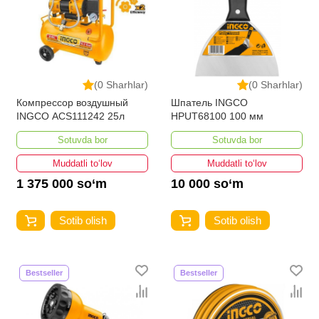
(0 Sharhlar)
(0 Sharhlar)
Компрессор воздушный
Шпатель INGCO
INGCO ACS111242 25л
HPUT68100 100 мм
Sotuvda bor
Sotuvda bor
Muddatli to‘lov
Muddatli to‘lov
1 375 000 so‘m
10 000 so‘m
Sotib olish
Sotib olish
Bestseller
Bestseller