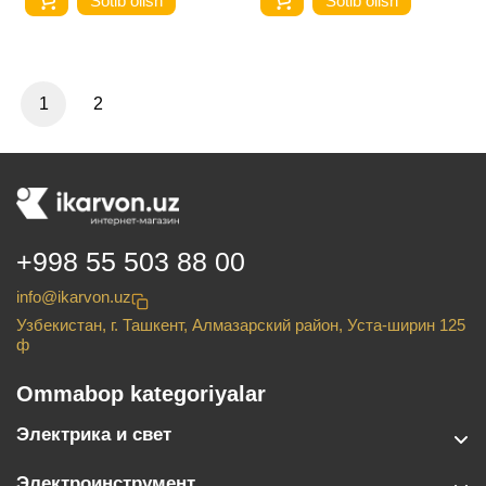
Sotib olish
Sotib olish
1
2
+998 55 503 88 00
info@ikarvon.uz
Узбекистан, г. Ташкент, Алмазарский район, Уста-ширин 125
ф
Ommabop kategoriyalar
Электрика и свет
Электроинструмент