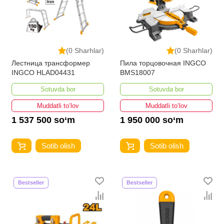
(0 Sharhlar)
(0 Sharhlar)
Лестница трансформер
Пила торцовочная INGCO
INGCO HLAD04431
BMS18007
Sotuvda bor
Sotuvda bor
Muddatli to‘lov
Muddatli to‘lov
1 537 500 so‘m
1 950 000 so‘m
Sotib olish
Sotib olish
Bestseller
Bestseller