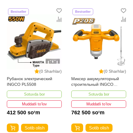
Bestseller
Bestseller
(0 Sharhlar)
(0 Sharhlar)
Рубанок электрический
Миксер аккумуляторный
INGCO PL5508
строительный INGCO
MXLI2001
Sotuvda bor
Sotuvda bor
Muddatli to‘lov
Muddatli to‘lov
412 500 so‘m
762 500 so‘m
Sotib olish
Sotib olish