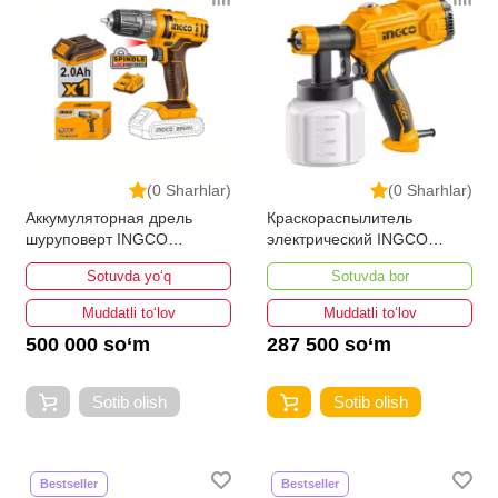
(0 Sharhlar)
(0 Sharhlar)
Аккумуляторная дрель
Краскораспылитель
шуруповерт INGCO
электрический INGCO
CDLI200518
SPG3508 450 w
Sotuvda yo‘q
Sotuvda bor
Muddatli to‘lov
Muddatli to‘lov
500 000 so‘m
287 500 so‘m
Sotib olish
Sotib olish
Bestseller
Bestseller