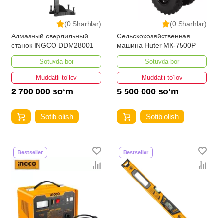
(0 Sharhlar)
(0 Sharhlar)
Алмазный сверлильный
Сельскохозяйственная
станок INGCO DDM28001
машина Huter МК-7500P
Sotuvda bor
Sotuvda bor
Muddatli to‘lov
Muddatli to‘lov
2 700 000 so‘m
5 500 000 so‘m
Sotib olish
Sotib olish
Bestseller
Bestseller