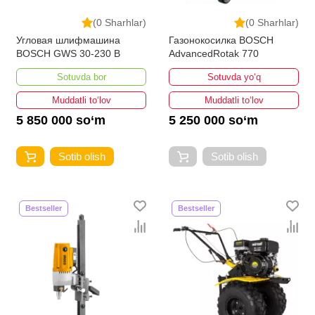
(0 Sharhlar)
(0 Sharhlar)
Угловая шлифмашина
Газонокосилка BOSCH
BOSCH GWS 30-230 B
AdvancedRotak 770
Sotuvda bor
Sotuvda yo‘q
Muddatli to‘lov
Muddatli to‘lov
5 850 000 so‘m
5 250 000 so‘m
Sotib olish
Sotib olish
Bestseller
Bestseller