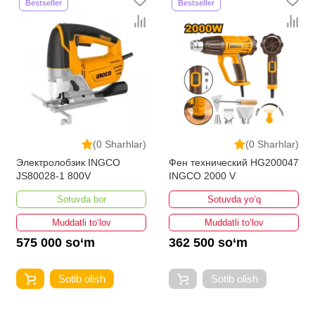
Bestseller
Bestseller
(0 Sharhlar)
(0 Sharhlar)
Электролобзик INGCO
Фен технический HG200047
JS80028-1 800V
INGCO 2000 V
Sotuvda bor
Sotuvda yo‘q
Muddatli to‘lov
Muddatli to‘lov
575 000 so‘m
362 500 so‘m
Sotib olish
Sotib olish