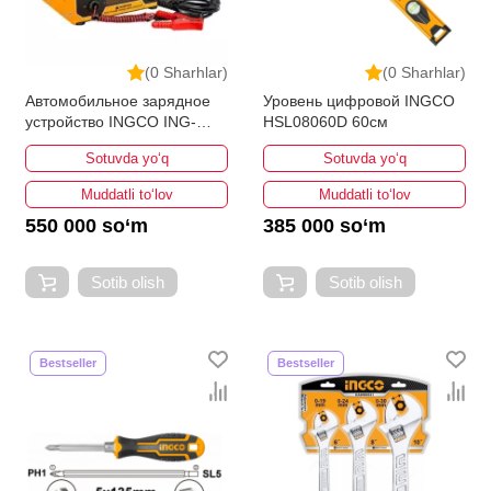
(0 Sharhlar)
(0 Sharhlar)
Автомобильное зарядное
Уровень цифровой INGCO
устройство INGCO ING-
HSL08060D 60см
CB1601
Sotuvda yo‘q
Sotuvda yo‘q
Muddatli to‘lov
Muddatli to‘lov
550 000 so‘m
385 000 so‘m
Sotib olish
Sotib olish
Bestseller
Bestseller