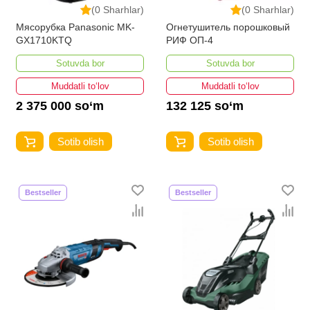
(0 Sharhlar)
(0 Sharhlar)
Мясорубка Panasonic MK-
Огнетушитель порошковый
GX1710KTQ
РИФ ОП-4
Sotuvda bor
Sotuvda bor
Muddatli to‘lov
Muddatli to‘lov
2 375 000 so‘m
132 125 so‘m
Sotib olish
Sotib olish
Bestseller
Bestseller