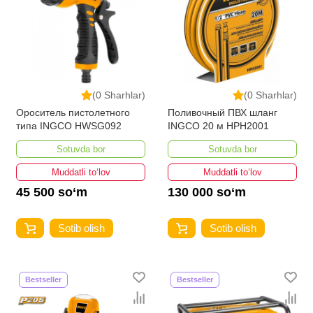
(0 Sharhlar)
(0 Sharhlar)
Ороситель пистолетного
Поливочный ПВХ шланг
типа INGCO HWSG092
INGCO 20 м HPH2001
Sotuvda bor
Sotuvda bor
Muddatli to‘lov
Muddatli to‘lov
45 500 so‘m
130 000 so‘m
Sotib olish
Sotib olish
Bestseller
Bestseller