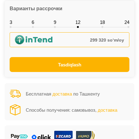
Варианты рассрочки
3
6
9
12
18
24
299 320 so‘m/oy
Tasdiqlash
Бесплатная
доставка
по Ташкенту
Способы получения: самовывоз,
доставка