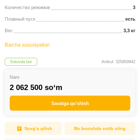
Количество режимов
3
Плавный пуск
есть
Вес
3,3 кг
Barcha xususiyatlari
Sotuvda bor
Artikul: 325959942
Narx
2 062 500 so‘m
Savatga qo‘shish
Sovg‘a qilish
Bir bosishda sotib oling