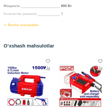
Мощность
800 Вт
Количество режимов
3
Плавный пуск
есть
Barcha xususiyatlari
Вес
3,3 кг
Упаковка
кейс
O‘xshash mahsulotlar
Длина кабеля, м
3
Kategoriya
Перфораторы