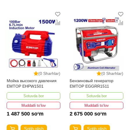
(0 Sharhlar)
(0 Sharhlar)
Мойка высокого давления
Бензиновый генератор
EMTOP EHPW1501
EMTOP EGGRR1511
Sotuvda bor
Sotuvda bor
Muddatli to‘lov
Muddatli to‘lov
1 487 500 so‘m
2 675 000 so‘m
Sotib olish
Sotib olish