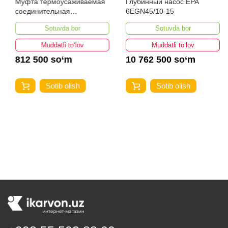
Муфта термоусаживаемая
Глубинный насос EPA
соединительная
6EGN45/10-15
3СТп-10У-35...50
Sotuvda bor
Sotuvda bor
Muddatli to‘lov
Muddatli to‘lov
812 500 so‘m
10 762 500 so‘m
Sotib olish
Sotib olish