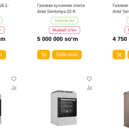
SIL1-
Газовая кухонная плита
Газовая
Artel Simfoniya 02-K
Artel Si
Sotuvda bor
v
Muddatli to‘lov
‘m
5 000 000 so‘m
4 750
h
Sotib olish