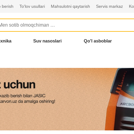
 berish
To'lov usullari
Mahsulotni qaytarish
Servis markaz
Ko
exnika
Suv nasoslari
Qo'l asboblar