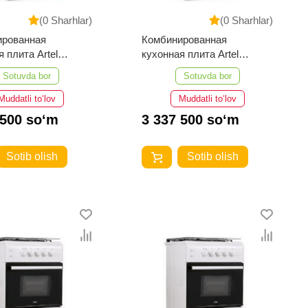
(0 Sharhlar)
(0 Sharhlar)
ированная
Комбинированная
 плита Artel
кухонная плита Artel
 02-K CHU КП
Milagro 02-K CHU КП
Sotuvda bor
Sotuvda bor
евый
Белый
Muddatli to‘lov
Muddatli to‘lov
 500 so‘m
3 337 500 so‘m
Sotib olish
Sotib olish