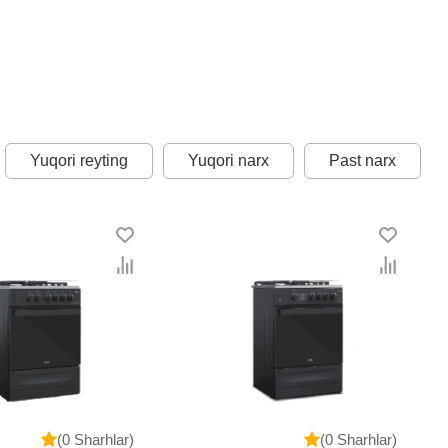
Yuqori reyting
Yuqori narx
Past narx
(0 Sharhlar)
(0 Sharhlar)