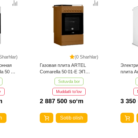
Sharhlar)
(0 Sharhlar)
онная
Газовая плита ARTEL
Электри
la 50 01-
Comarella 50 01-E ЭП
плита Ar
(коричневый)
белый 
Sotuvda bor
v
Muddatli to‘lov
m
2 887 500 so‘m
3 350
h
Sotib olish