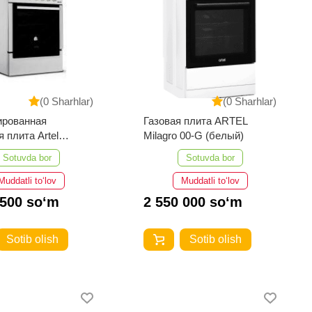
(0 Sharhlar)
(0 Sharhlar)
ированная
Газовая плита ARTEL
 плита Artel
Milagro 00-G (белый)
 50 02-K КП Серый
Sotuvda bor
Sotuvda bor
Muddatli to‘lov
Muddatli to‘lov
 500 so‘m
2 550 000 so‘m
Sotib olish
Sotib olish