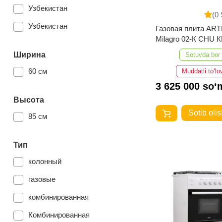
коричневый
Узбекистан
(0 
матовый черный
Узбекистан
Газовая плита AR
Milagro 02-К CHU 
серый
(инокс)
Ширина
Sotuvda bor
Нержавеющая сталь
60 см
Muddatli to‘lo
Коричневый
3 625 000 so‘
Инокс
Высота
черно-матовый
Sotib olis
85 см
зелённый
Тип
коричневая
колонный
корич
газовые
комбинированная
Комбинированная