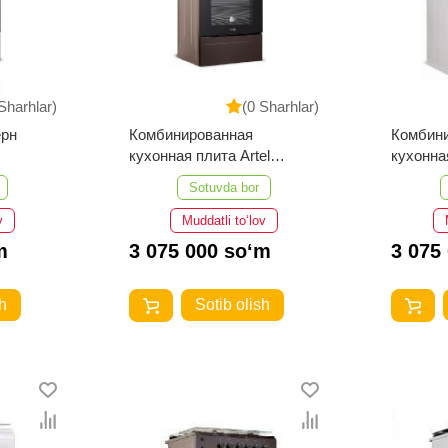
Sharhlar)
(0 Sharhlar)
ерн
Комбинированная
Комбин
кухонная плита Artel
кухонная
Milagro 10 K KП (без гриля)
Milagro 
Sotuvda bor
(корич.) чугун
(белый)
v
Muddatli to‘lov
m
3 075 000 so‘m
3 075
h
Sotib olish