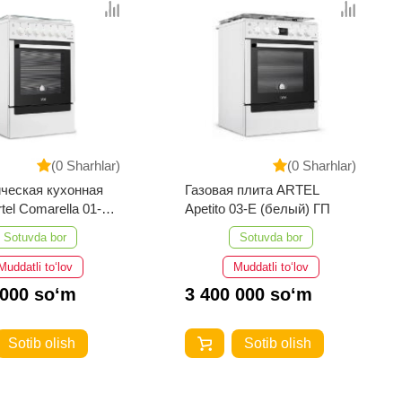
(0 Sharhlar)
(0 Sharhlar)
ческая кухонная
Газовая плита ARTEL
tel Comarella 01-E
Apetito 03-E (белый) ГП
ЭП
Sotuvda bor
Sotuvda bor
Muddatli to‘lov
Muddatli to‘lov
 000 so‘m
3 400 000 so‘m
Sotib olish
Sotib olish