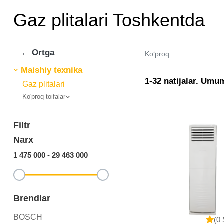
Gaz plitalari Toshkentda
← Ortga
Ko‘proq
Maishiy texnika
1-32 natijalar. Umu
Gaz plitalari
Ko'proq toifalar
Filtr
Narx
1 475 000
-
29 463 000
Brendlar
BOSCH
(0 