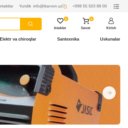
ntaktlar
Yuridik
info@ikarvon.uz
+998 55 503 88 00
0
0
Istaklar
Savat
Kirish
Elektr va chiroqlar
Santexnika
Uskunalar