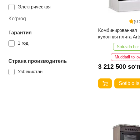
Электрическая
газовая
Ko‘proq
(0 
Газовая
Комбинированная
Гарантия
кухонная плита Arte
1 год
Milagro 01-K CHU 
Sotuvda bor
Muddatli to‘lo
Страна производитель
3 212 500 so‘
Узбекистан
Sotib olis