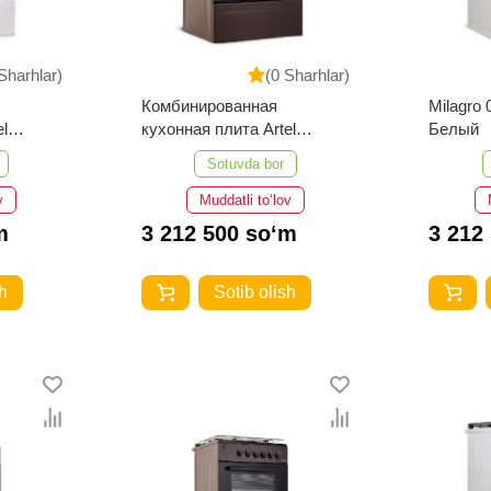
Sharhlar)
(0 Sharhlar)
Комбинированная
Milagro
l
кухонная плита Artel
Белый
(Серый)
Milagro 01-K CHU КП
Sotuvda bor
Коричневый
v
Muddatli to‘lov
m
3 212 500 so‘m
3 212
h
Sotib olish