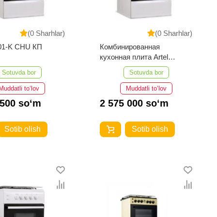
(0 Sharhlar)
(0 Sharhlar)
 01-K CHU КП
Комбинированная
кухонная плита Artel
Milagro 10-K KП (Черн
Sotuvda bor
Sotuvda bor
матовый) чугун Milagro 01-
K Серый
Muddatli to‘lov
Muddatli to‘lov
 500 so‘m
2 575 000 so‘m
Sotib olish
Sotib olish