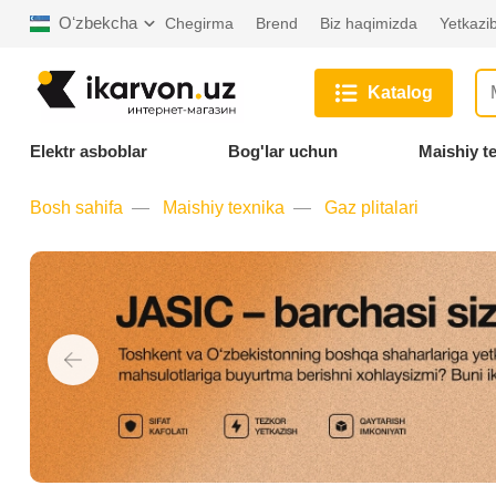
Oʻzbekcha
Chegirma
Brend
Biz haqimizda
Yetkazib
Katalog
Elektr asboblar
Bog'lar uchun
Maishiy t
Bosh sahifa
Maishiy texnika
Gaz plitalari