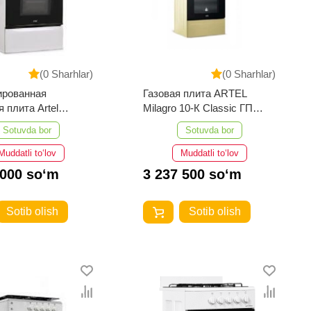
(0 Sharhlar)
(0 Sharhlar)
ированная
Газовая плита ARTEL
 плита Artel
Milagro 10-К Classic ГП
10 K KП (без гриля)
(бежевый)
Sotuvda bor
Sotuvda bor
 чугун
Muddatli to‘lov
Muddatli to‘lov
 000 so‘m
3 237 500 so‘m
Sotib olish
Sotib olish