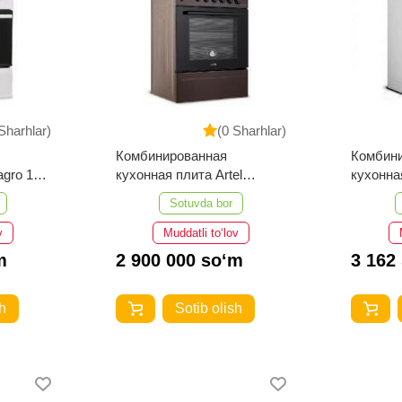
Sharhlar)
(0 Sharhlar)
Комбинированная
Комбин
кухонная плита Artel
кухонная
без гриля) (Серый)
Milagro 10 K KП (без гриля)
Milagro
Sotuvda bor
(корич.)
v
Muddatli to‘lov
m
2 900 000 so‘m
3 162
h
Sotib olish