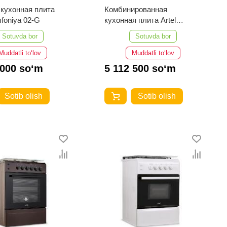
 кухонная плита
Комбинированная
mfoniya 02-G
кухонная плита Artel
Simfoniya 04-E
Sotuvda bor
Sotuvda bor
Muddatli to‘lov
Muddatli to‘lov
 000 so‘m
5 112 500 so‘m
Sotib olish
Sotib olish