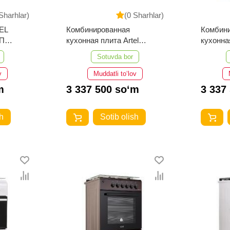
Sharhlar)
(0 Sharhlar)
TEL
Комбинированная
Комбин
КП
кухонная плита Artel
кухонная
Milagro 02-K CHU КП
Milagro
Sotuvda bor
Серый
Коричн
v
Muddatli to‘lov
m
3 337 500 so‘m
3 337
h
Sotib olish