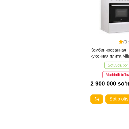
(0 
Комбинированная
кухонная плита Milagro 10-
K КП (
Sotuvda bor
Muddatli to‘lo
2 900 000 so‘
Sotib olis