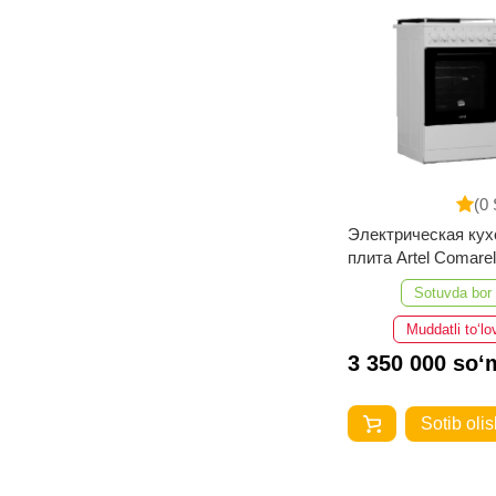
(0 
Электрическая кух
плита Artel Comarel
E ЭП Серый
Sotuvda bor
Muddatli to‘lo
3 350 000 so‘
Sotib olis