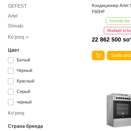
Кондиционер Artel 
GEFEST
F60HF
Artel
Sotuvda bor
Shivaki
Muddatli to‘lo
Ko‘proq
22 862 500 so
Цвет
Sotib olis
Белый
Черный
Красный
Серый
черный
белый
Ko‘proq
Бежевый
Страна бренда