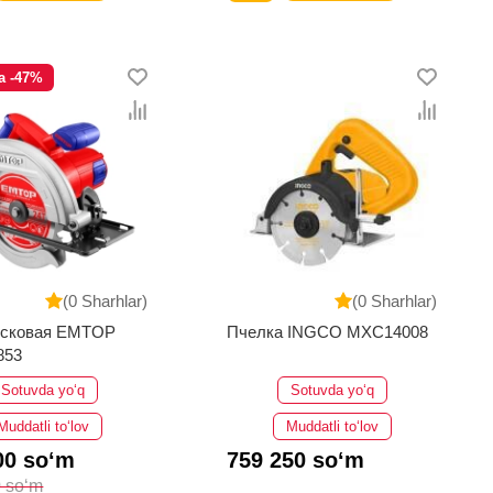
a -47%
(0 Sharhlar)
(0 Sharhlar)
исковая EMTOP
Пчелка INGCO MXC14008
853
Sotuvda yo‘q
Sotuvda yo‘q
Muddatli to‘lov
Muddatli to‘lov
00 so‘m
759 250 so‘m
 so‘m