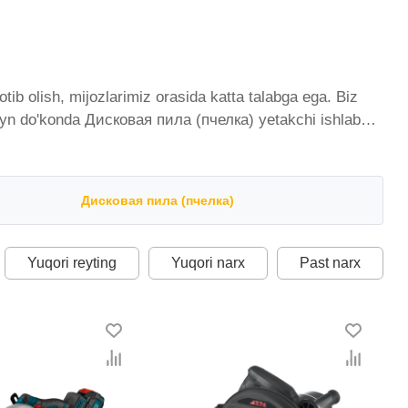
b olish, mijozlarimiz orasida katta talabga ega. Biz
nlayn do'konda Дисковая пила (пчелка) yetakchi ishlab
imiy ravishda kengayib bormoqda. Biz butun mamlakat
istondagi eng yaxshi narx bilan qo’shimcha qilingan,
da Дисковая пила (пчелка) toifasidagi har bir element
Дисковая пила (пчелка)
Yuqori reyting
Yuqori narx
Past narx