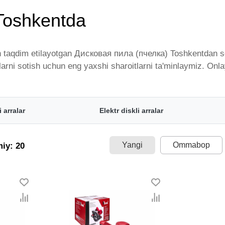
Toshkentda
 taqdim etilayotgan Дисковая пила (пчелка) Toshkentdan soti
rlarni sotish uchun eng yaxshi sharoitlarni ta'minlaymiz. O
endlar tomonidan taqdim etilgan bo'lib, ularning ro'yxati do
talgan miqdorda yetkazib beramiz. Bularning barchasi O'zbek
вая пила (пчелка) - bu eng keng narxlar oralig'i. Va bu yer
 arralar
Elektr diskli arralar
mavjud.
Yangi
Ommabop
miy: 20