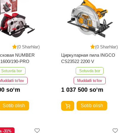
(0 Sharhlar)
(0 Sharhlar)
исковая NUMBER
Циркуларная пила INGCO
1600/190-PRO
CS23522 2200 V
Sotuvda bor
Sotuvda bor
Muddatli to‘lov
Muddatli to‘lov
00 so‘m
1 037 500 so‘m
Sotib olish
Sotib olish
a -31%