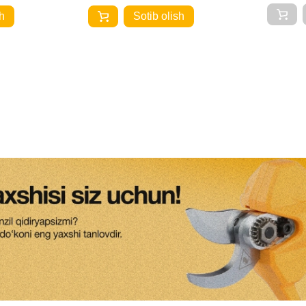
h
Sotib olish