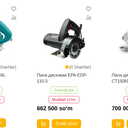
Sharhlar)
(0 Sharhlar)
TAL
Пила дисковая EPA EDP-
Пила д
110-3
CT15081
Sotuvda bor
v
Muddatli to‘lov
662 500 so‘m
700 0
h
Sotib olish