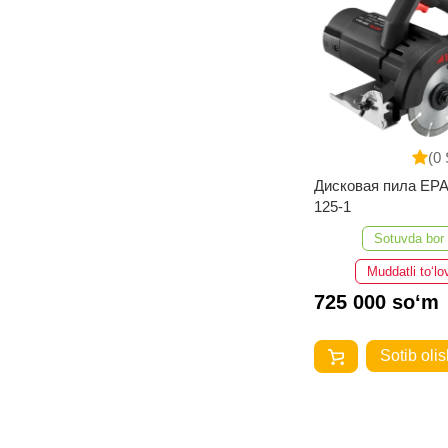
(0 
Дисковая пила EP
125-1
Sotuvda bor
Muddatli to‘lo
725 000 so‘m
Sotib olis