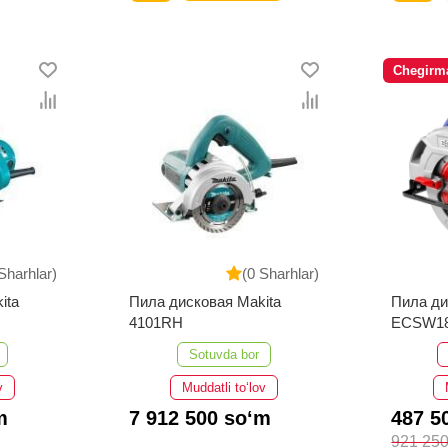
Chegirm
Sharhlar)
(0 Sharhlar)
ita
Пила дисковая Makita
Пила д
4101RH
ECSW1
Sotuvda bor
v
Muddatli to‘lov
m
7 912 500 so‘m
487 5
921 250