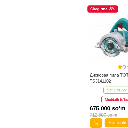
Chegirma -5%
(0 
Дисковая пила TO
TS3141102
Sotuvda bor
Muddatli to‘lo
675 000 so‘m
712 500 so‘m
Sotib olis