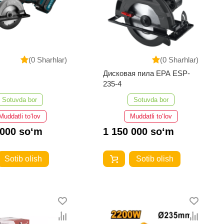
(0 Sharhlar)
(0 Sharhlar)
Дисковая пила EPA ESP-
235-4
Sotuvda bor
Sotuvda bor
Muddatli to‘lov
Muddatli to‘lov
 000 so‘m
1 150 000 so‘m
Sotib olish
Sotib olish