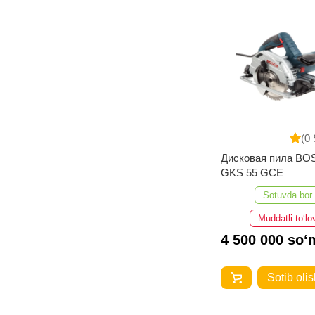
(0 
Дисковая пила B
GKS 55 GCE
Sotuvda bor
Muddatli to‘lo
4 500 000 so‘
Sotib olis