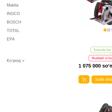
Makita
INGCO
BOSCH
(0 
TOTAL
EPA
Sotuvda bor
Muddatli to‘lo
Ko‘proq
Number One
1 075 000 so‘
Sotib olis