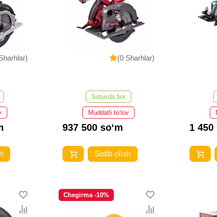
Sharhlar)
(0 Sharhlar)
Sotuvda bor
v
Muddatli to‘lov
m
937 500 so‘m
1 450
h
Sotib olish
Chegirma -10%