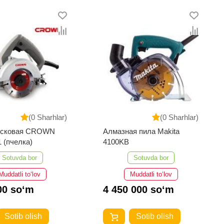
(0 Sharhlar)
(0 Sharhlar)
исковая CROWN
Алмазная пила Makita
 (пчелка)
4100KB
Sotuvda bor
Sotuvda bor
Muddatli to‘lov
Muddatli to‘lov
00 so‘m
4 450 000 so‘m
Sotib olish
Sotib olish