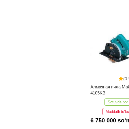
(0 
Алмазная пила Mak
4105KB
Sotuvda bor
Muddatli to‘lo
6 750 000 so‘