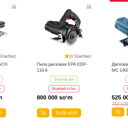
Sharhlar)
(0 Sharhlar)
OSCH
Пила дисковая EPA EDP-
Дисков
110-6
MC 140
Sotuvda bor
v
Muddatli to‘lov
m
800 000 so‘m
525 0
757 125
h
Sotib olish