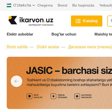
Oʻzbekcha
Chegirma
Brend
Biz haqimizda
Yetkazib
Katalog
Elektr asboblar
Bog'lar uchun
Maishiy t
Bosh sahifa
Diskli arralar
Дисковая пила (пчелка)