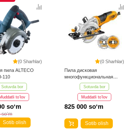
(0 Sharhlar)
(0 Sharhlar)
ая пила ALTECO
Пила дисковая
0-110
многофункциональная
ingco mfs1251
Sotuvda bor
Sotuvda bor
Muddatli to‘lov
Muddatli to‘lov
00 so‘m
825 000 so‘m
 so‘m
Sotib olish
Sotib olish