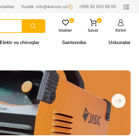
ntaktlar
Yuridik
info@ikarvon.uz
+998 55 503 88 00
0
0
Istaklar
Savat
Kirish
Elektr va chiroqlar
Santexnika
Uskunalar