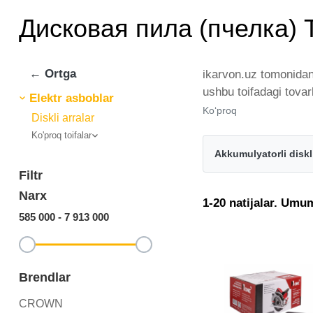
Дисковая пила (пчелка) 
← Ortga
ikarvon.uz tomonidan
ushbu toifadagi tova
Elektr asboblar
chiqaruvchilar va br
Ko‘proq
Diskli arralar
bo'ylab tovarlarni is
Ko'proq toifalar
ikarvon.uz dan Диско
Akkumulyatorli diskli
uchun optimal narx 
Filtr
Narx
1-20 natijalar. Umu
585 000
-
7 913 000
Brendlar
CROWN