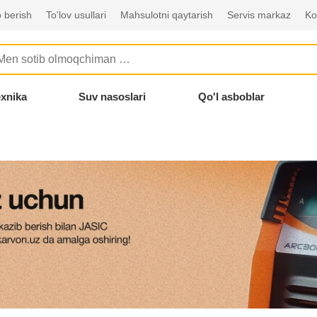
 berish
To'lov usullari
Mahsulotni qaytarish
Servis markaz
Ko
exnika
Suv nasoslari
Qo'l asboblar