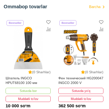
Ommabop tovarlar
Barcha
Bestseller
Bestseller
(0 Sharhlar)
(0 Sharhlar)
Шпатель INGCO
Фен технический HG200047
HPUT68100 100 мм
INGCO 2000 V
Sotuvda bor
Sotuvda yo‘q
Muddatli to‘lov
Muddatli to‘lov
10 000 so‘m
362 500 so‘m