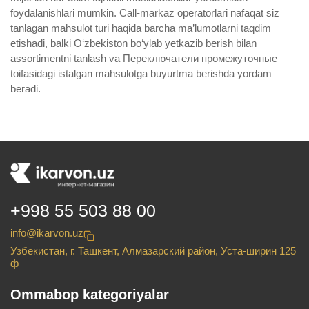
foydalanishlari mumkin. Call-markaz operatorlari nafaqat siz
tanlagan mahsulot turi haqida barcha ma’lumotlarni taqdim
etishadi, balki O‘zbekiston bo‘ylab yetkazib berish bilan
assortimentni tanlash va Переключатели промежуточные
toifasidagi istalgan mahsulotga buyurtma berishda yordam
beradi.
+998 55 503 88 00
info@ikarvon.uz
Узбекистан, г. Ташкент, Алмазарский район, Уста-ширин 125
ф
Ommabop kategoriyalar