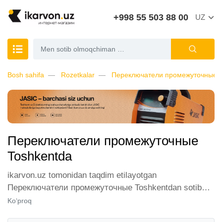
+998 55 503 88 00
UZ
Bosh sahifa
Rozetkalar
Переключатели промежуточные
Переключатели промежуточные
Toshkentda
ikarvon.uz tomonidan taqdim etilayotgan
Переключатели промежуточные Toshkentdan sotib
olish, mijozlarimiz orasida katta talabga ega. Biz ushbu
Ko‘proq
toifadagi tovarlarni sotish uchun eng yaxshi sharoitlarni