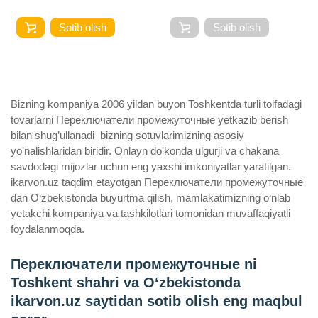
Sotib olish
Sotib olish
Bizning kompaniya 2006 yildan buyon Toshkentda turli toifadagi
tovarlarni Переключатели промежуточные yetkazib berish
bilan shug’ullanadi ­ bizning sotuvlarimizning asosiy
yo'nalishlaridan biridir. Onlayn do'konda ulgurji va chakana
savdodagi mijozlar uchun eng yaxshi imkoniyatlar yaratilgan.
ikarvon.uz taqdim etayotgan Переключатели промежуточные
dan O‘zbekistonda buyurtma qilish, mamlakatimizning o‘nlab
yetakchi kompaniya va tashkilotlari tomonidan muvaffaqiyatli
foydalanmoqda.
Переключатели промежуточные ni
Toshkent shahri va Oʻzbekistonda
ikarvon.uz saytidan sotib olish eng maqbul