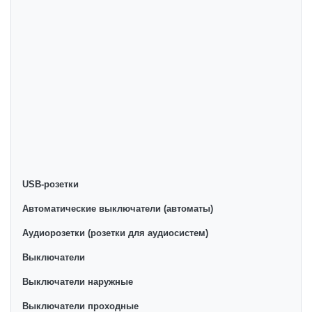
ta'minlaymiz. Onlayn do'konda Переключатели
промежуточные yetakchi ishlab chiqaruvchilar va
brendlar tomonidan taqdim etilgan bo'lib, ularning
ro'yxati doimiy ravishda kengayib bormoqda. Biz butun
mamlakat bo'ylab tovarlarni istalgan miqdorda yetkazib
beramiz. Bularning barchasi O'zbekistondagi eng
yaxshi narx bilan qo’shimcha qilingan, ikarvon.uz dan
Переключатели промежуточные - bu eng keng narxlar
oralig'i. Va bu yerda Переключатели промежуточные
toifasidagi har bir element uchun optimal narx mavjud.
USB-розетки
Автоматические выключатели (автоматы)
Аудиорозетки (розетки для аудиосистем)
Выключатели
Выключатели наружные
Выключатели проходные