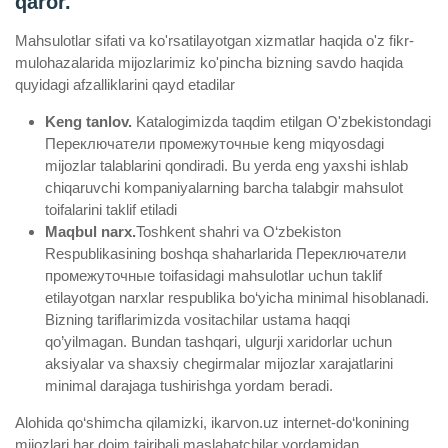
qaror.
Mahsulotlar sifati va ko'rsatilayotgan xizmatlar haqida o'z fikr-
mulohazalarida mijozlarimiz ko'pincha bizning savdo haqida
quyidagi afzalliklarini qayd etadilar
Keng tanlov.
Katalogimizda taqdim etilgan O'zbekistondagi
Переключатели промежуточные keng miqyosdagi
mijozlar talablarini qondiradi. Bu yerda eng yaxshi ishlab
chiqaruvchi kompaniyalarning barcha talabgir mahsulot
toifalarini taklif etiladi
Maqbul narx.
Toshkent shahri va O‘zbekiston
Respublikasining boshqa shaharlarida Переключатели
промежуточные toifasidagi mahsulotlar uchun taklif
etilayotgan narxlar respublika bo‘yicha minimal hisoblanadi.
Bizning tariflarimizda vositachilar ustama haqqi
qo’yilmagan. Bundan tashqari, ulgurji xaridorlar uchun
aksiyalar va shaxsiy chegirmalar mijozlar xarajatlarini
minimal darajaga tushirishga yordam beradi.
Alohida qo‘shimcha qilamizki, ikarvon.uz internet-do‘konining
mijozlari har doim tajribali maslahatchilar yordamidan