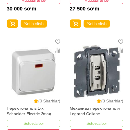
Muddatli to‘lov
Muddatli to‘lov
30 000 so‘m
27 500 so‘m
Sotib olish
Sotib olish
(0 Sharhlar)
(0 Sharhlar)
Переключатель 1-х
Механизм переключателя
Schneider Electric Этюд
Legrand Celiane
наружный с подсветкой
Sotuvda bor
Sotuvda bor
10АХ 250В