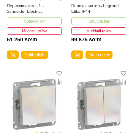
Переключатель 1-х
Переключатель Legrand
Schneider Electric
Etika IP44
AtlasDesign с подсветкой
Sotuvda bor
Sotuvda bor
бежевый
Muddatli to‘lov
Muddatli to‘lov
51 250 so‘m
99 875 so‘m
Sotib olish
Sotib olish