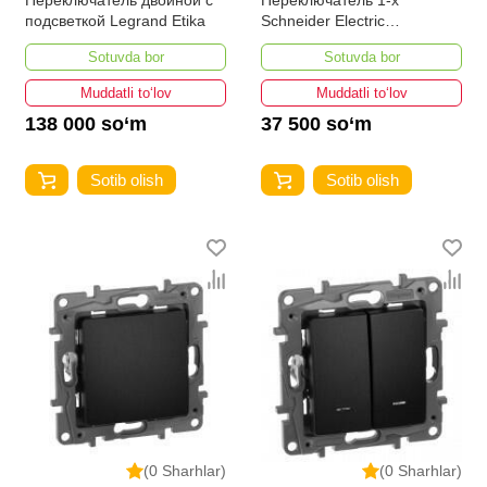
Переключатель двойной с
Переключатель 1-х
подсветкой Legrand Etika
Schneider Electric
AtlasDesign Aqua
Sotuvda bor
Sotuvda bor
Muddatli to‘lov
Muddatli to‘lov
138 000 so‘m
37 500 so‘m
Sotib olish
Sotib olish
(0 Sharhlar)
(0 Sharhlar)