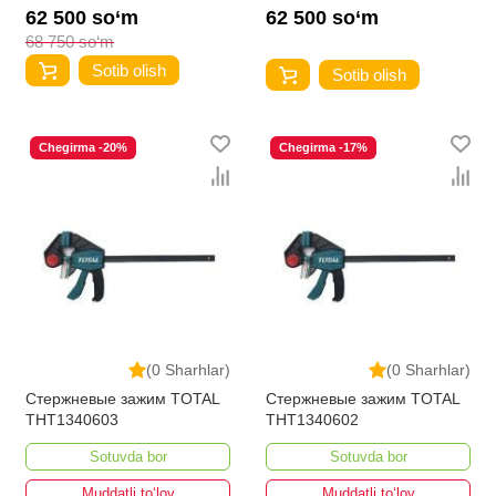
62 500 so‘m
62 500 so‘m
68 750 so‘m
Sotib olish
Sotib olish
Chegirma -20%
Chegirma -17%
(0 Sharhlar)
(0 Sharhlar)
Стержневые зажим TOTAL
Стержневые зажим TOTAL
THT1340603
THT1340602
Sotuvda bor
Sotuvda bor
Muddatli to‘lov
Muddatli to‘lov