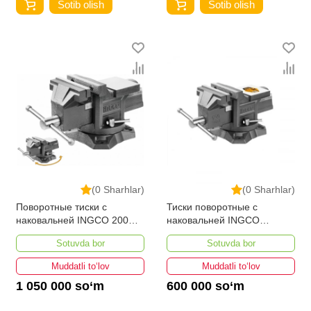
Sotib olish
Sotib olish
(0 Sharhlar)
(0 Sharhlar)
Поворотные тиски с
Тиски поворотные с
наковальней INGCO 200мм
наковальней INGCO
HBV088
HBV086
Sotuvda bor
Sotuvda bor
Muddatli to‘lov
Muddatli to‘lov
1 050 000 so‘m
600 000 so‘m