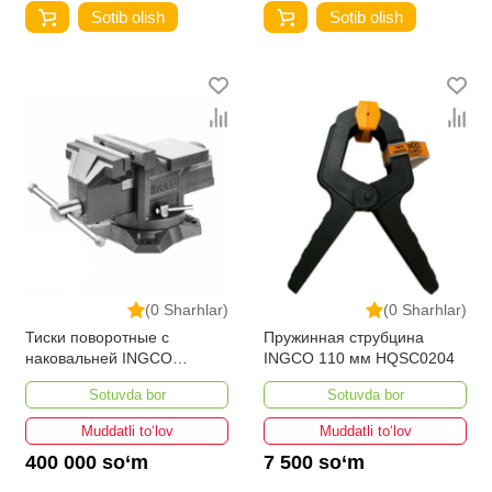
Sotib olish
Sotib olish
(0 Sharhlar)
(0 Sharhlar)
Тиски поворотные с
Пружинная струбцина
наковальней INGCO
INGCO 110 мм HQSC0204
HBV084 100мм
Sotuvda bor
Sotuvda bor
Muddatli to‘lov
Muddatli to‘lov
400 000 so‘m
7 500 so‘m