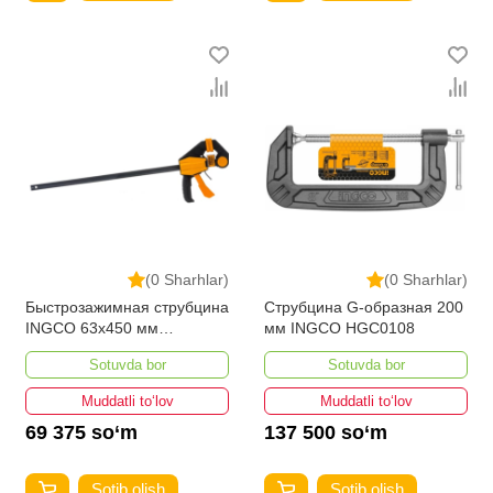
(0 Sharhlar)
(0 Sharhlar)
Быстрозажимная струбцина
Струбцина G-образная 200
INGCO 63х450 мм
мм INGCO HGC0108
HQBC01603
Sotuvda bor
Sotuvda bor
Muddatli to‘lov
Muddatli to‘lov
69 375 so‘m
137 500 so‘m
Sotib olish
Sotib olish