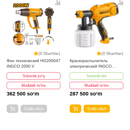
(0 Sharhlar)
(0 Sharhlar)
Фен технический HG200047
Краскораспылитель
INGCO 2000 V
электрический INGCO
SPG3508 450 w
Sotuvda yo‘q
Sotuvda bor
Muddatli to‘lov
Muddatli to‘lov
362 500 so‘m
287 500 so‘m
Sotib olish
Sotib olish