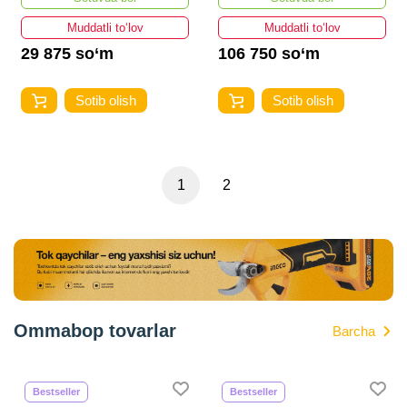
Muddatli to‘lov
Muddatli to‘lov
29 875 so‘m
106 750 so‘m
Sotib olish
Sotib olish
1
2
Ommabop tovarlar
Barcha
Bestseller
Bestseller