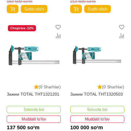
162 500 so‘m
212 500 so‘m
Sotib olish
Sotib olish
Chegirma -12%
(0 Sharhlar)
(0 Sharhlar)
Зажим TOTAL THT1321201
Зажим TOTAL THT1320503
Sotuvda bor
Sotuvda bor
Muddatli to‘lov
Muddatli to‘lov
137 500 so‘m
100 000 so‘m