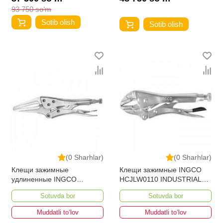
93 750 so‘m
Sotib olish
Sotib olish
(0 Sharhlar)
(0 Sharhlar)
Клещи зажимные
Клещи зажимные INGCO
удлиненные INGCO
HCJLW0110 INDUSTRIAL
HLNP0209 250мм
250 мм
Sotuvda bor
Sotuvda bor
Muddatli to‘lov
Muddatli to‘lov