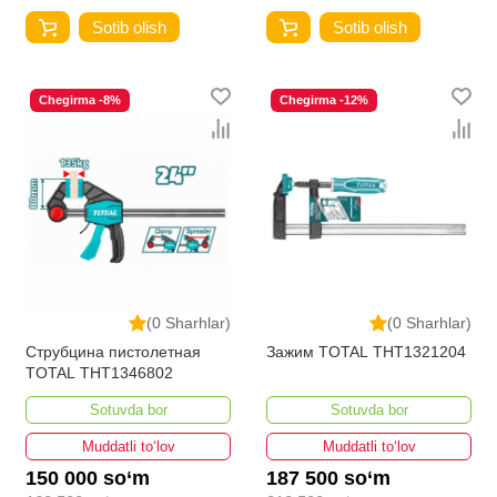
Sotib olish
Sotib olish
Chegirma -8%
Chegirma -12%
(0 Sharhlar)
(0 Sharhlar)
Струбцина пистолетная
Зажим TOTAL THT1321204
TOTAL THT1346802
Sotuvda bor
Sotuvda bor
Muddatli to‘lov
Muddatli to‘lov
150 000 so‘m
187 500 so‘m