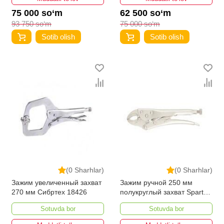
75 000 so‘m
62 500 so‘m
93 750 so‘m
75 000 so‘m
Sotib olish
Sotib olish
(0 Sharhlar)
(0 Sharhlar)
Зажим увеличенный захват
Зажим ручной 250 мм
270 мм Сибртех 18426
полукруглый захват Sparta
184305
Sotuvda bor
Sotuvda bor