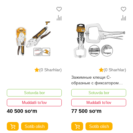
bo'lib, ularning ro'yxati doimiy ravishda kengayib
bormoqda. Biz butun mamlakat bo'ylab tovarlarni
istalgan miqdorda yetkazib beramiz. Bularning barchasi
O'zbekistondagi eng yaxshi narx bilan qo’shimcha
qilingan, ikarvon.uz dan Strupsina va zajimlar - bu eng
keng narxlar oralig'i. Va bu yerda Strupsina va zajimlar
toifasidagi har bir element uchun optimal narx mavjud.
(0 Sharhlar)
(0 Sharhlar)
Зажимные клещи С-
образные с фиксатором
INGCO HCCLW0211
Sotuvda bor
Sotuvda bor
Muddatli to‘lov
Muddatli to‘lov
40 500 so‘m
77 500 so‘m
Sotib olish
Sotib olish