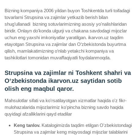
Bizning kompaniya 2006 yildan buyon Toshkentda turli toifadagi
tovarlarni Strupsina va zajimlar yetkazib berish bilan
shug’ullanadi ­ bizning sotuvlarimizning asosiy yo'nalishlaridan
biridir. Onlayn do'konda ulgurji va chakana savdodagi mijozlar
uchun eng yaxshi imkoniyatlar yaratilgan. ikarvon.uz taqdim
etayotgan Strupsina va zajimlar dan O‘zbekistonda buyurtma
qilish, mamlakatimizning o‘nlab yetakchi kompaniya va
tashkilotlari tomonidan muvaffaqiyatli foydalanmoqda.
Strupsina va zajimlar ni Toshkent shahri va
Oʻzbekistonda ikarvon.uz saytidan sotib
olish eng maqbul qaror.
Mahsulotlar sifati va ko'rsatilayotgan xizmatlar haqida o'z fikr-
mulohazalarida mijozlarimiz ko'pincha bizning savdo haqida
quyidagi afzalliklarini qayd etadilar
Keng tanlov.
Katalogimizda taqdim etilgan O'zbekistondagi
Strupsina va zajimlar keng miqyosdagi mijozlar talablarini