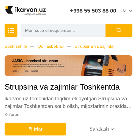
+998 55 503 88 00
UZ
Bosh sahifa
Qo'l asboblari
Strupsina va zajimlar
Strupsina va zajimlar Toshkentda
ikarvon.uz tomonidan taqdim etilayotgan Strupsina va
zajimlar Toshkentdan sotib olish, mijozlarimiz orasida
katta talabga ega. Biz ushbu toifadagi tovarlarni sotish
Ko‘proq
uchun eng yaxshi sharoitlarni ta'minlaymiz. Onlayn
do'konda Strupsina va zajimlar yetakchi ishlab
Filtrlar
Saralash
chiqaruvchilar va brendlar tomonidan taqdim etilgan