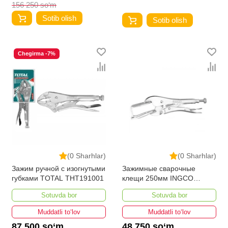
156 250 so‘m
Sotib olish
Sotib olish
Chegirma -7%
(0 Sharhlar)
(0 Sharhlar)
Зажим ручной с изогнутыми
Зажимные сварочные
губками TOTAL THT191001
клещи 250мм INGCO
HWP0210
Sotuvda bor
Sotuvda bor
Muddatli to‘lov
Muddatli to‘lov
87 500 so‘m
48 750 so‘m