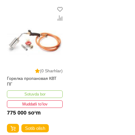
ravishda kengayib bormoqda. Biz butun mamlakat
bo'ylab tovarlarni istalgan miqdorda yetkazib beramiz.
Bularning barchasi O'zbekistondagi eng yaxshi narx
bilan qo’shimcha qilingan, ikarvon.uz dan Yondirgichlar
- bu eng keng narxlar oralig'i. Va bu yerda Yondirgichlar
toifasidagi har bir element uchun optimal narx mavjud.
(0 Sharhlar)
Горелка пропановая КВТ
ПГ
Sotuvda bor
Muddatli to‘lov
775 000 so‘m
Sotib olish