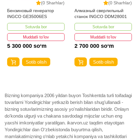
(0 Sharhlar)
(0 Sharhlar)
Бензиновый генератор
Алмазный сверлильный
INGCO GE35006ES
станок INGCO DDM28001
Sotuvda bor
Sotuvda bor
Muddatli to‘lov
Muddatli to‘lov
5 300 000 so‘m
2 700 000 so‘m
Sotib olish
Sotib olish
Bizning kompaniya 2006 yildan buyon Toshkentda turli toifadagi
tovarlarni Yondirgichlar yetkazib berish bilan shug’ullanadi ­
bizning sotuvlarimizning asosiy yo'nalishlaridan biridir. Onlayn
do'konda ulgurji va chakana savdodagi mijozlar uchun eng
yaxshi imkoniyatlar yaratilgan. ikarvon.uz taqdim etayotgan
Yondirgichlar dan O‘zbekistonda buyurtma qilish,
mamlakatimizning o‘nlab yetakchi kompaniya va tashkilotlari