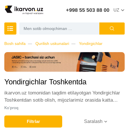
+998 55 503 88 00
UZ
Bosh sahifa
Qurilish uskunalari
Yondirgichlar
Yondirgichlar Toshkentda
ikarvon.uz tomonidan taqdim etilayotgan Yondirgichlar
Toshkentdan sotib olish, mijozlarimiz orasida katta
talabga ega. Biz ushbu toifadagi tovarlarni sotish uchun
Ko‘proq
eng yaxshi sharoitlarni ta'minlaymiz. Onlayn do'konda
Yondirgichlar yetakchi ishlab chiqaruvchilar va brendlar
Filtrlar
Saralash
tomonidan taqdim etilgan bo'lib, ularning ro'yxati doimiy