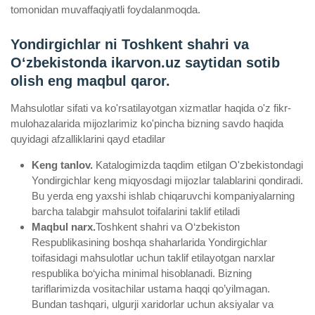
tomonidan muvaffaqiyatli foydalanmoqda.
Yondirgichlar ni Toshkent shahri va
Oʻzbekistonda ikarvon.uz saytidan sotib
olish eng maqbul qaror.
Mahsulotlar sifati va ko'rsatilayotgan xizmatlar haqida o'z fikr-
mulohazalarida mijozlarimiz ko'pincha bizning savdo haqida
quyidagi afzalliklarini qayd etadilar
Keng tanlov.
Katalogimizda taqdim etilgan O'zbekistondagi
Yondirgichlar keng miqyosdagi mijozlar talablarini qondiradi.
Bu yerda eng yaxshi ishlab chiqaruvchi kompaniyalarning
barcha talabgir mahsulot toifalarini taklif etiladi
Maqbul narx.
Toshkent shahri va O‘zbekiston
Respublikasining boshqa shaharlarida Yondirgichlar
toifasidagi mahsulotlar uchun taklif etilayotgan narxlar
respublika bo‘yicha minimal hisoblanadi. Bizning
tariflarimizda vositachilar ustama haqqi qo’yilmagan.
Bundan tashqari, ulgurji xaridorlar uchun aksiyalar va