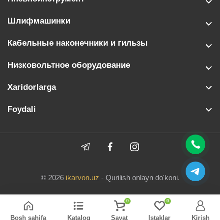
Шлифмашинки
Кабельные наконечники и гильзы
Низковольтное оборудование
Xaridorlarga
Foydali
© 2026
ikarvon.uz
- Qurilish onlayn do'koni.
0
0
Bosh sahifa
Katalog
Savat
Istaklar
Kirish