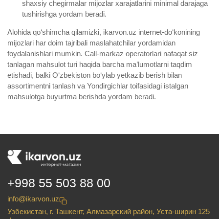
shaxsiy chegirmalar mijozlar xarajatlarini minimal darajaga
tushirishga yordam beradi.
Alohida qo‘shimcha qilamizki, ikarvon.uz internet-do‘konining
mijozlari har doim tajribali maslahatchilar yordamidan
foydalanishlari mumkin. Call-markaz operatorlari nafaqat siz
tanlagan mahsulot turi haqida barcha ma’lumotlarni taqdim
etishadi, balki O‘zbekiston bo‘ylab yetkazib berish bilan
assortimentni tanlash va Yondirgichlar toifasidagi istalgan
mahsulotga buyurtma berishda yordam beradi.
+998 55 503 88 00
info@ikarvon.uz
Узбекистан, г. Ташкент, Алмазарский район, Уста-ширин 125