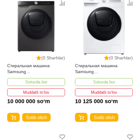
(0 Sharhlar)
(0 Sharhlar)
Стиральная машина
Стиральная машина
Samsung
Samsung
WW10T754CBX/LD 10-кг
WW10T654CBH/LD 10.5-кг с
Sotuvda bor
Sotuvda bor
сушкой
Muddatli to‘lov
Muddatli to‘lov
10 000 000 so‘m
10 125 000 so‘m
Sotib olish
Sotib olish