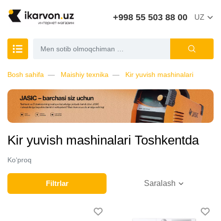
+998 55 503 88 00
UZ
Bosh sahifa
Maishiy texnika
Kir yuvish mashinalari
Kir yuvish mashinalari Toshkentda
Ko‘proq
Filtrlar
Saralash