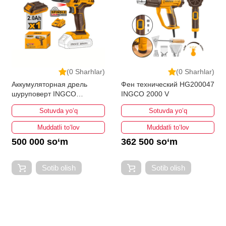
(0 Sharhlar)
(0 Sharhlar)
Аккумуляторная дрель
Фен технический HG200047
шуруповерт INGCO
INGCO 2000 V
CDLI200518
Sotuvda yo‘q
Sotuvda yo‘q
Muddatli to‘lov
Muddatli to‘lov
500 000 so‘m
362 500 so‘m
Sotib olish
Sotib olish