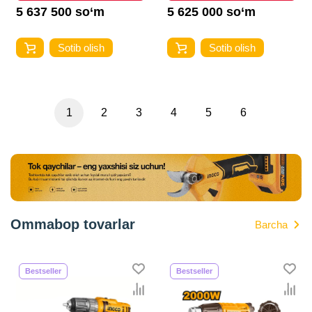
5 637 500 so‘m
5 625 000 so‘m
Sotib olish
Sotib olish
1
2
3
4
5
6
Ommabop tovarlar
Barcha
Bestseller
Bestseller