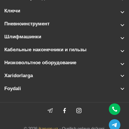
Ключи
Пневноинструмент
Шлифмашинки
Кабельные наконечники и гильзы
Низковольтное оборудование
Xaridorlarga
Foydali
© 2026
ikarvon.uz
- Qurilish onlayn do'koni.