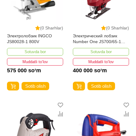
(0 Sharhlar)
(0 Sharhlar)
Электролобзик INGCO
Электрический лобзик
JS80028-1 800V
Number One JS700/65-1
PRO
Sotuvda bor
Sotuvda bor
Muddatli to‘lov
Muddatli to‘lov
575 000 so‘m
400 000 so‘m
Sotib olish
Sotib olish