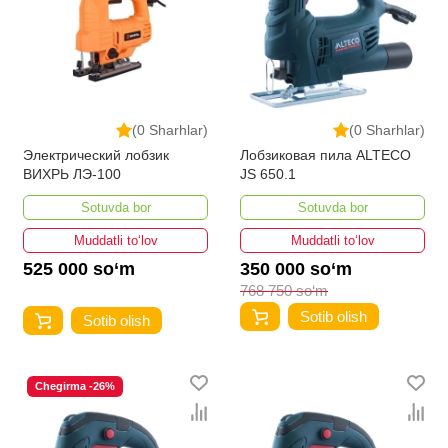
(0 Sharhlar)
(0 Sharhlar)
Электрический лобзик
Лобзиковая пила ALTECO
ВИХРЬ ЛЭ-100
JS 650.1
Sotuvda bor
Sotuvda bor
Muddatli to‘lov
Muddatli to‘lov
525 000 so‘m
350 000 so‘m
768 750 so‘m
Sotib olish
Sotib olish
Chegirma -26%