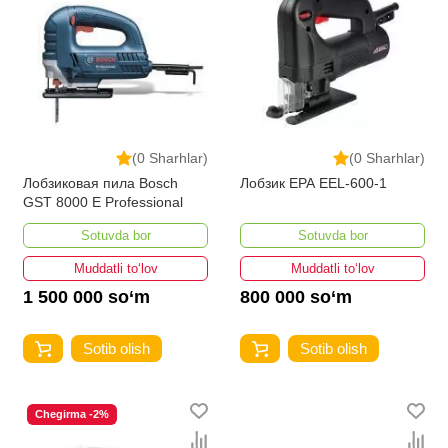
(0 Sharhlar)
(0 Sharhlar)
Лобзиковая пила Bosch
Лобзик EPA EEL-600-1
GST 8000 E Professional
Sotuvda bor
Sotuvda bor
Muddatli to‘lov
Muddatli to‘lov
1 500 000 so‘m
800 000 so‘m
Sotib olish
Sotib olish
Chegirma -2%