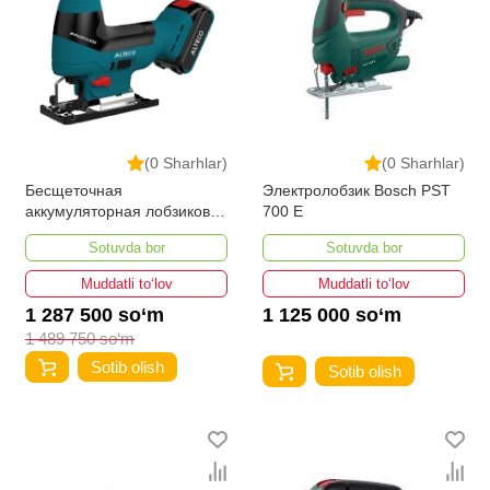
(0 Sharhlar)
(0 Sharhlar)
Бесщеточная
Электролобзик Bosch PST
аккумуляторная лобзиковая
700 E
пила ALTECO CJSB 20 Li
Sotuvda bor
Sotuvda bor
BL
Muddatli to‘lov
Muddatli to‘lov
1 287 500 so‘m
1 125 000 so‘m
1 489 750 so‘m
Sotib olish
Sotib olish