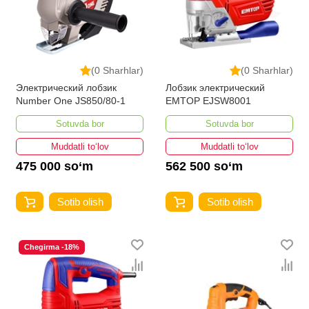
(0 Sharhlar)
(0 Sharhlar)
Электрический лобзик
Лобзик электрический
Number One JS850/80-1
EMTOP EJSW8001
Sotuvda bor
Sotuvda bor
Muddatli to‘lov
Muddatli to‘lov
475 000 so‘m
562 500 so‘m
Sotib olish
Sotib olish
Chegirma -18%