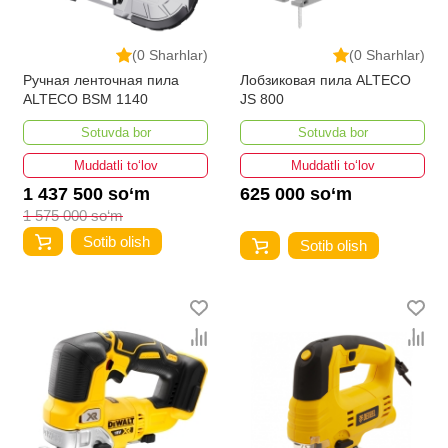
(0 Sharhlar)
(0 Sharhlar)
Ручная ленточная пила
Лобзиковая пила ALTECO
ALTECO BSM 1140
JS 800​
Sotuvda bor
Sotuvda bor
Muddatli to‘lov
Muddatli to‘lov
1 437 500 so‘m
625 000 so‘m
1 575 000 so‘m
Sotib olish
Sotib olish