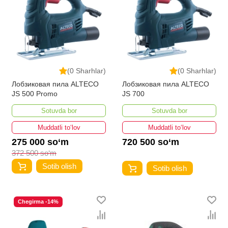
(0 Sharhlar)
(0 Sharhlar)
Лобзиковая пила ALTECO
Лобзиковая пила ALTECO
JS 500 Promo
JS 700
Sotuvda bor
Sotuvda bor
Muddatli to‘lov
Muddatli to‘lov
275 000 so‘m
720 500 so‘m
372 500 so‘m
Sotib olish
Sotib olish
Chegirma -14%