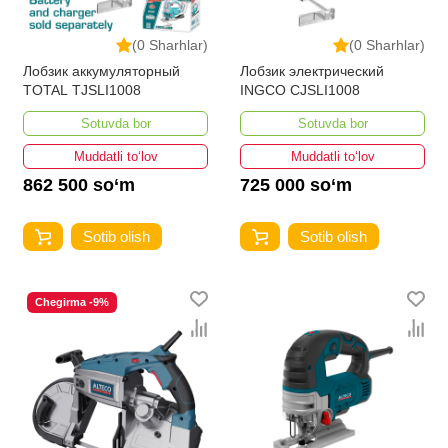
(0 Sharhlar)
(0 Sharhlar)
Лобзик аккумуляторный
Лобзик электрический
TOTAL TJSLI1008
INGCO CJSLI1008
Sotuvda bor
Sotuvda bor
Muddatli to‘lov
Muddatli to‘lov
862 500 so‘m
725 000 so‘m
Sotib olish
Sotib olish
Chegirma -9%