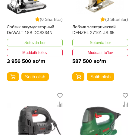
(0 Sharhlar)
(0 Sharhlar)
Лобзик аккумуляторный
Лобзик электрический
DeWALT 18В DCS334N
DENZEL 27101 JS-65
DCS334N-XJ
Sotuvda bor
Sotuvda bor
Muddatli to‘lov
Muddatli to‘lov
3 956 500 so‘m
587 500 so‘m
Sotib olish
Sotib olish