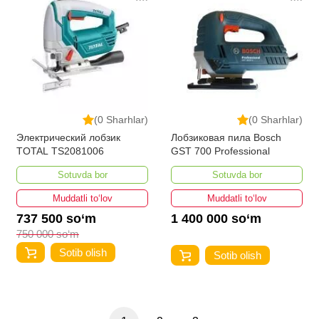
(0 Sharhlar)
(0 Sharhlar)
Электрический лобзик
Лобзиковая пила Bosch
TOTAL TS2081006
GST 700 Professional
Sotuvda bor
Sotuvda bor
Muddatli to‘lov
Muddatli to‘lov
737 500 so‘m
1 400 000 so‘m
750 000 so‘m
Sotib olish
Sotib olish