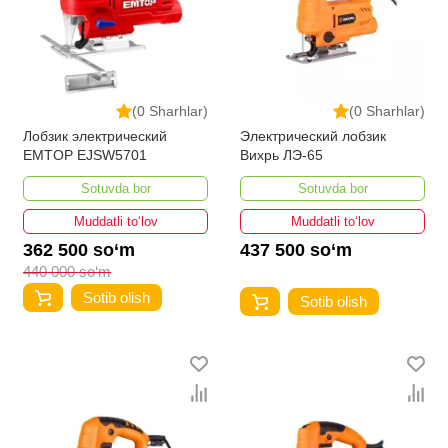
(0 Sharhlar)
(0 Sharhlar)
Лобзик электрический
Электрический лобзик
EMTOP EJSW5701
Вихрь ЛЭ-65
Sotuvda bor
Sotuvda bor
Muddatli to‘lov
Muddatli to‘lov
362 500 so‘m
437 500 so‘m
440 000 so‘m
Sotib olish
Sotib olish