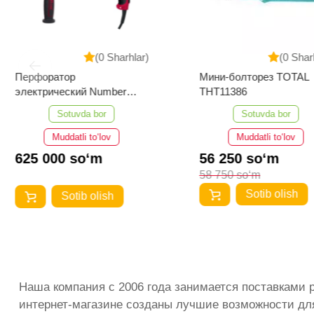
(0 Sharhlar)
(0 
Мини-болторез TOTAL
Уровень цифровой
THT11386
HSL08060D 60см
Sotuvda bor
Sotuvda yo‘q
Muddatli to‘lov
Muddatli to‘lo
56 250 so‘m
385 000 so‘m
58 750 so‘m
Sotib olish
Sotib olis
Наша компания с 2006 года занимается поставками 
интернет-магазине созданы лучшие возможности для 