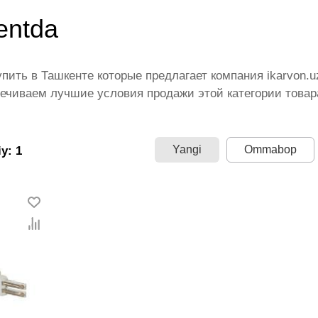
entda
пить в Ташкенте которые предлагает компания ikarvon
ечиваем лучшие условия продажи этой категории товар
щими производителями и брендами, список которых пос
 территории страны. Все это дополняет лучшая по Узбе
диапазон цен. Причем здесь представлена оптимальная
Yangi
Ommabop
y: 1