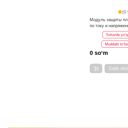
(0 
Модуль защиты пл
по току и напряжен
пару
Sotuvda yo‘q
Muddatli to‘lo
0 so‘m
Sotib olis