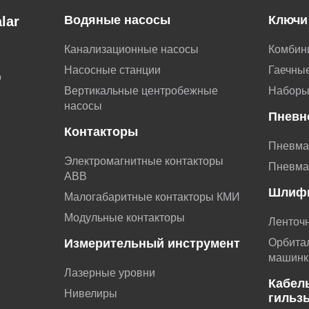
Водяные насосы
Ключи
lar
Канализационные насосы
Комбин
Насосные станции
Гаечные
о
Вертикальные центробежные
Наборы
насосы
Пневн
Контакторы
Пневма
Электромагнитные контакторы
Пневма
АВВ
Шлиф
Малогабаритные контакторы КМИ
Модульные контакторы
Ленточ
Измерительный инструмент
Орбита
машинк
Лазерные уровни
Кабел
Нивелиры
гильз