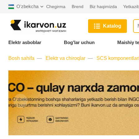
Oʻzbekcha
Chegirma
Brend
Biz haqimizda
Yetkazib
Katalog
Elektr asboblar
Bog'lar uchun
Maishiy t
Bosh sahifa
Elektr va chiroqlar
SCS komponentlar