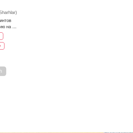
Sharhlar)
интов
ию на 1
v
h