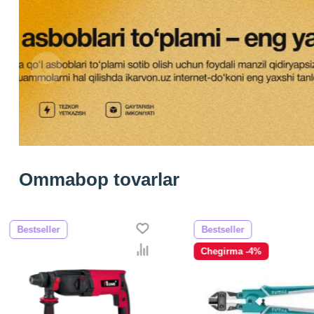
Ommabop tovarlar
Bestseller
Bestseller
Chegirma -4%