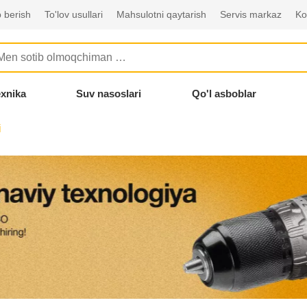
 berish
To'lov usullari
Mahsulotni qaytarish
Servis markaz
Ko
exnika
Suv nasoslari
Qo'l asboblar
i