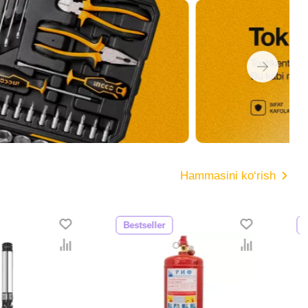
Hammasini ko‘rish
er
Bestseller