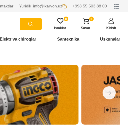
ntaktlar
Yuridik
info@ikarvon.uz
+998 55 503 88 00
0
0
Istaklar
Savat
Kirish
Elektr va chiroqlar
Santexnika
Uskunalar