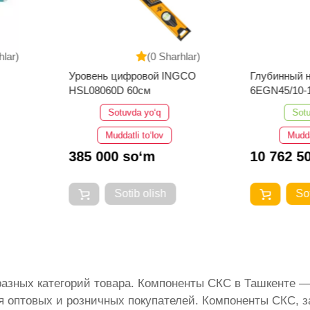
Sharhlar)
(0 Sharhlar)
 INGCO
Глубинный насос EPA
Огнету
6EGN45/10-15
РИФ ОП
Sotuvda bor
v
Muddatli to‘lov
10 762 500 so‘m
132 1
h
Sotib olish
разных категорий товара. Компоненты СКС в Ташкенте 
оптовых и розничных покупателей. Компоненты СКС, зак