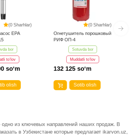
(0 Sharhlar)
(0 Sharhlar)
шитель порошковый
Набор разводных ключей 3
-4
шт INGCO HADWK031
Sotuvda bor
Sotuvda bor
Muddatli to‘lov
Muddatli to‘lov
25 so‘m
118 750 so‘m
Sotib olish
Sotib olish
— одно из ключевых направлений наших продаж. В
азать в Узбекистане которые предлагает ikarvon.uz,