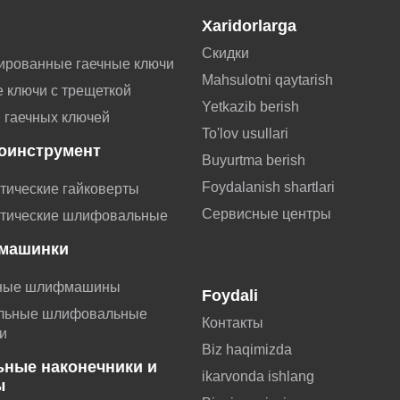
Xaridorlarga
Скидки
ированные гаечные ключи
Mahsulotni qaytarish
 ключи с трещеткой
Yetkazib berish
 гаечных ключей
To'lov usullari
оинструмент
Buyurtma berish
Foydalanish shartlari
тические гайковерты
Сервисные центры
тические шлифовальные
машинки
ные шлифмашины
Foydali
льные шлифовальные
Контакты
и
Biz haqimizda
ьные наконечники и
ikarvonda ishlang
ы