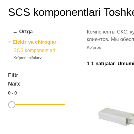
SCS komponentlari Toshk
← Ortga
Компоненты СКС, ку
клиентов. Мы обесп
Elektr va chiroqlar
представлены веду
Ko‘proq
SCS komponentlari
количестве по всей
Ko'proq toifalar
это самый широкий 
1-1 natijalar. Umumi
СКС.
Filtr
Narx
0
-
0