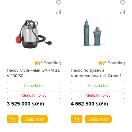
(0 Sharhlar)
(0 Sharhlar)
Насос глубинный GXRM 11
Насос погружной
V.230/50
многоступенчатый Grandfar
QY100-13-5.5
Sotuvda bor
Sotuvda bor
Muddatli to‘lov
Muddatli to‘lov
3 525 000 so‘m
4 662 500 so‘m
Sotib olish
Sotib olish