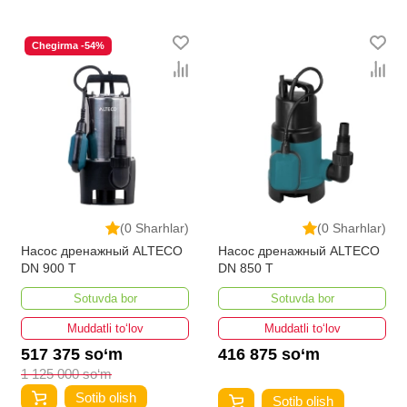
Chegirma -54%
(0 Sharhlar)
(0 Sharhlar)
Насос дренажный ALTECO
Насос дренажный ALTECO
DN 900 T
DN 850 T
Sotuvda bor
Sotuvda bor
Muddatli to‘lov
Muddatli to‘lov
517 375 so‘m
416 875 so‘m
1 125 000 so‘m
Sotib olish
Sotib olish