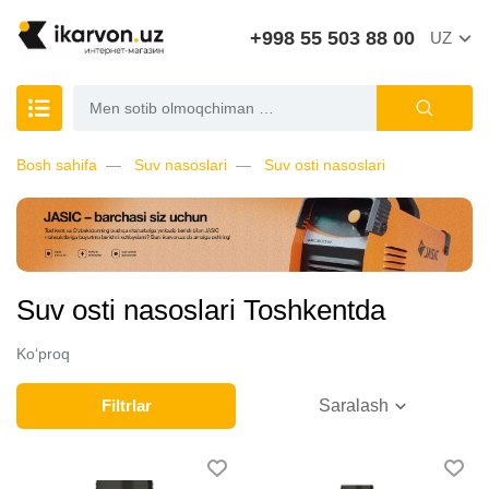
+998 55 503 88 00
UZ
Bosh sahifa
Suv nasoslari
Suv osti nasoslari
Suv osti nasoslari Toshkentda
Ko‘proq
Filtrlar
Saralash