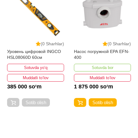
(0 Sharhlar)
(0 Sharhlar)
Уровень цифровой INGCO
Насос погружной EPA EFN-
HSL08060D 60см
400
Sotuvda yo‘q
Sotuvda bor
Muddatli to‘lov
Muddatli to‘lov
385 000 so‘m
1 875 000 so‘m
Sotib olish
Sotib olish