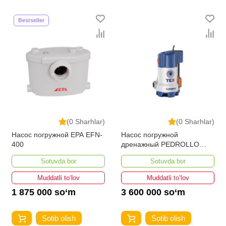
Bestseller
(0 Sharhlar)
(0 Sharhlar)
Насос погружной EPA EFN-
Насос погружной
400
дренажный PEDROLLO
TEX 3
Sotuvda bor
Sotuvda bor
Muddatli to‘lov
Muddatli to‘lov
1 875 000 so‘m
3 600 000 so‘m
Sotib olish
Sotib olish