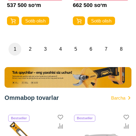
537 500 so‘m
662 500 so‘m
Sotib olish
Sotib olish
1
2
3
4
5
6
7
8
Ommabop tovarlar
Barcha
Bestseller
Bestseller