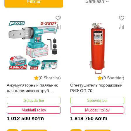
ta'minlaymiz. Onlayn do'konda Yong'in signalizatsiya
Filtrlar
Saralash
tizimlari yetakchi ishlab chiqaruvchilar va brendlar
tomonidan taqdim etilgan bo'lib, ularning ro'yxati doimiy
ravishda kengayib bormoqda. Biz butun mamlakat
bo'ylab tovarlarni istalgan miqdorda yetkazib beramiz.
Bularning barchasi O'zbekistondagi eng yaxshi narx
bilan qo’shimcha qilingan, ikarvon.uz dan Yong'in
signalizatsiya tizimlari - bu eng keng narxlar oralig'i. Va
bu yerda Yong'in signalizatsiya tizimlari toifasidagi har
bir element uchun optimal narx mavjud.
(0 Sharhlar)
(0 Sharhlar)
Аккумуляторный паяльник
Огнетушитель порошковый
для пластиковых труб
РИФ ОП-70
TOTAL TWTLI20182
Sotuvda bor
Sotuvda bor
Muddatli to‘lov
Muddatli to‘lov
1 012 500 so‘m
1 818 750 so‘m