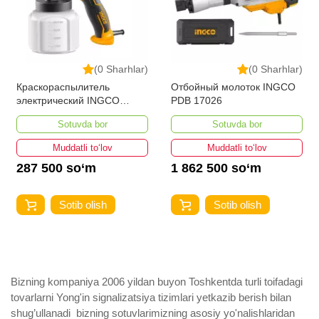
(0 Sharhlar)
(0 Sharhlar)
Краскораспылитель
Отбойный молоток INGCO
электрический INGCO
PDB 17026
SPG3508 450 w
Sotuvda bor
Sotuvda bor
Muddatli to‘lov
Muddatli to‘lov
287 500 so‘m
1 862 500 so‘m
Sotib olish
Sotib olish
Bizning kompaniya 2006 yildan buyon Toshkentda turli toifadagi
tovarlarni Yong'in signalizatsiya tizimlari yetkazib berish bilan
shug’ullanadi ­ bizning sotuvlarimizning asosiy yo'nalishlaridan