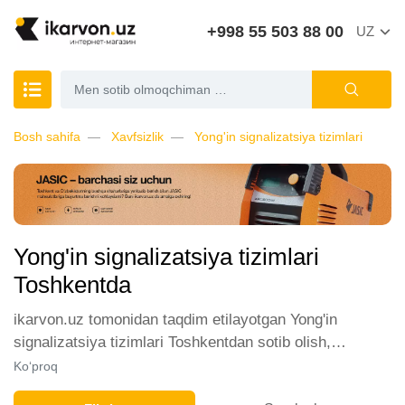
+998 55 503 88 00
UZ
Bosh sahifa
Xavfsizlik
Yong'in signalizatsiya tizimlari
Yong'in signalizatsiya tizimlari
Toshkentda
ikarvon.uz tomonidan taqdim etilayotgan Yong'in
signalizatsiya tizimlari Toshkentdan sotib olish,
mijozlarimiz orasida katta talabga ega. Biz ushbu
Ko‘proq
toifadagi tovarlarni sotish uchun eng yaxshi sharoitlarni