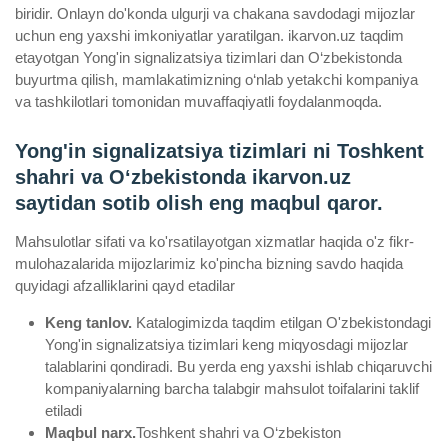
biridir. Onlayn do'konda ulgurji va chakana savdodagi mijozlar
uchun eng yaxshi imkoniyatlar yaratilgan. ikarvon.uz taqdim
etayotgan Yong'in signalizatsiya tizimlari dan O‘zbekistonda
buyurtma qilish, mamlakatimizning o‘nlab yetakchi kompaniya
va tashkilotlari tomonidan muvaffaqiyatli foydalanmoqda.
Yong'in signalizatsiya tizimlari ni Toshkent
shahri va Oʻzbekistonda ikarvon.uz
saytidan sotib olish eng maqbul qaror.
Mahsulotlar sifati va ko'rsatilayotgan xizmatlar haqida o'z fikr-
mulohazalarida mijozlarimiz ko'pincha bizning savdo haqida
quyidagi afzalliklarini qayd etadilar
Keng tanlov.
Katalogimizda taqdim etilgan O'zbekistondagi
Yong'in signalizatsiya tizimlari keng miqyosdagi mijozlar
talablarini qondiradi. Bu yerda eng yaxshi ishlab chiqaruvchi
kompaniyalarning barcha talabgir mahsulot toifalarini taklif
etiladi
Maqbul narx.
Toshkent shahri va O‘zbekiston