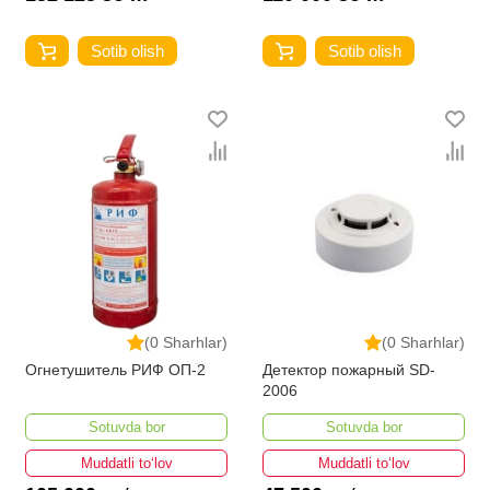
Sotib olish
Sotib olish
(0 Sharhlar)
(0 Sharhlar)
Огнетушитель РИФ ОП-2
Детектор пожарный SD-
2006
Sotuvda bor
Sotuvda bor
Muddatli to‘lov
Muddatli to‘lov