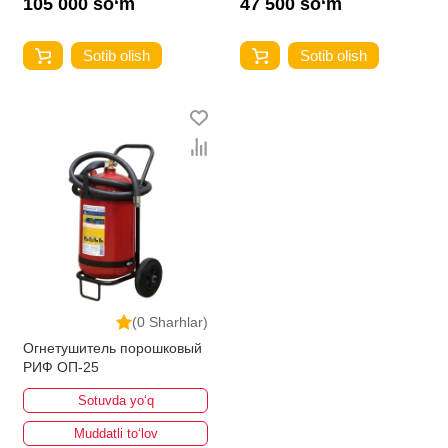
105 000 so‘m
47 500 so‘m
Sotib olish
Sotib olish
(0 Sharhlar)
Огнетушитель порошковый
РИФ ОП-25
Sotuvda yo‘q
Muddatli to‘lov