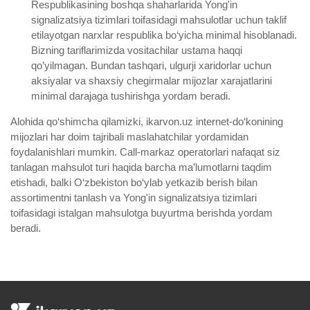
Respublikasining boshqa shaharlarida Yong'in
signalizatsiya tizimlari toifasidagi mahsulotlar uchun taklif
etilayotgan narxlar respublika bo‘yicha minimal hisoblanadi.
Bizning tariflarimizda vositachilar ustama haqqi
qo’yilmagan. Bundan tashqari, ulgurji xaridorlar uchun
aksiyalar va shaxsiy chegirmalar mijozlar xarajatlarini
minimal darajaga tushirishga yordam beradi.
Alohida qo‘shimcha qilamizki, ikarvon.uz internet-do‘konining
mijozlari har doim tajribali maslahatchilar yordamidan
foydalanishlari mumkin. Call-markaz operatorlari nafaqat siz
tanlagan mahsulot turi haqida barcha ma’lumotlarni taqdim
etishadi, balki O‘zbekiston bo‘ylab yetkazib berish bilan
assortimentni tanlash va Yong'in signalizatsiya tizimlari
toifasidagi istalgan mahsulotga buyurtma berishda yordam
beradi.