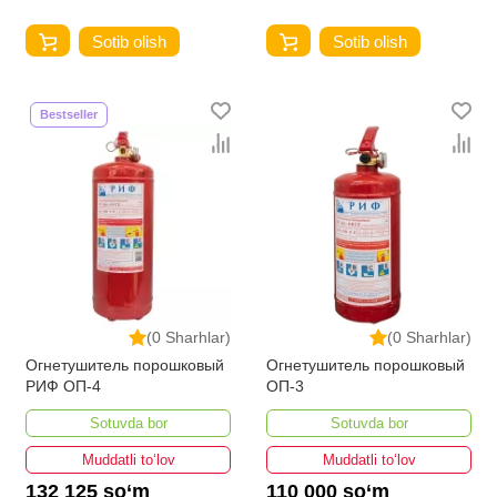
Sotib olish
Sotib olish
Bestseller
(0 Sharhlar)
(0 Sharhlar)
Огнетушитель порошковый
Огнетушитель порошковый
РИФ ОП-4
ОП-3
Sotuvda bor
Sotuvda bor
Muddatli to‘lov
Muddatli to‘lov
132 125 so‘m
110 000 so‘m