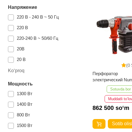
3,2 кг
Напряжение
4.2 кг
220 В - 240 В ~ 50 Гц
5 кг
220 В
7.4 кг
220-240 В ~ 50/60 Гц
5.7 кг
20В
3.3 кг
20 В
8.6 кг
(0 
20V
Ko‘proq
Перфоратор
8.3 кг
электрический Nu
230 В
Мощность
кг
One EH1950/32-2
Sotuvda bor
18В
1300 Вт
5,2кг
Muddatli to‘lo
18 в
1400 Вт
6.25 кг
862 500 so‘m
220-240В
800 Вт
18 В
Sotib olis
1500 Вт