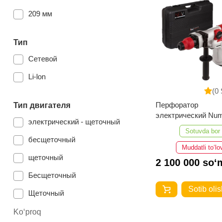
2.7 кг
209 мм
2.9 кг
Тип
3,3 кг
Сетевой
2,4 кг
Li-lon
4,8 кг
(0 
4,5 кг
Перфоратор
Тип двигателя
электрический Nu
2.8кг
электрический - щеточный
One EH1300/40-P
Sotuvda bor
3.4 кг
бесщеточный
Muddatli to‘lo
4.6 кг
щеточный
2 100 000 so‘
7.8 кг
Бесщеточный
3.1 кг
Sotib olis
Щеточный
1.9 кг
Ko‘proq