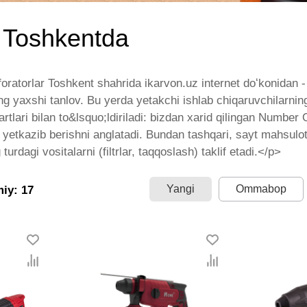
 Toshkentda
atorlar Toshkent shahrida ikarvon.uz internet doʻkonidan - o
g yaxshi tanlov. Bu yerda yetakchi ishlab chiqaruvchilarning 
rtlari bilan to&lsquo;ldiriladi: bizdan xarid qilingan Number O
n yetkazib berishni anglatadi. Bundan tashqari, sayt mahsulot
turdagi vositalarni (filtrlar, taqqoslash) taklif etadi.</p>
Yangi
Ommabop
miy: 17