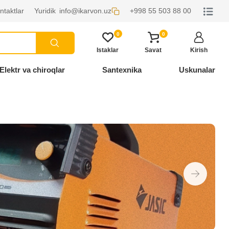
ntaktlar
Yuridik
info@ikarvon.uz
+998 55 503 88 00
0
0
Istaklar
Savat
Kirish
Elektr va chiroqlar
Santexnika
Uskunalar