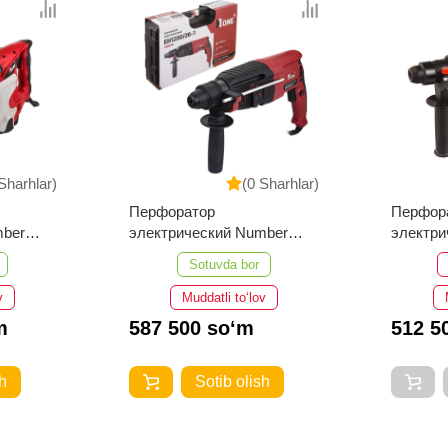
Sharhlar)
(0 Sharhlar)
Перфоратор
Перфор
mber
электрический Number
электри
RO
One EH1200/26-1
One EH8
Sotuvda bor
v
Muddatli to‘lov
m
587 500 so‘m
512 5
h
Sotib olish