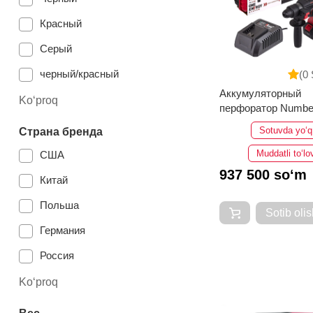
Красный
Серый
черный/красный
(0 
Аккумуляторный
белый
Ko‘proq
перфоратор Numbe
EH26/3.0-PRO-BL
Желтый
Sotuvda yo‘q
Страна бренда
желтый
Muddatli to‘lo
США
937 500 so‘m
светло-синий
Китай
оранжевая
Польша
Sotib olis
синий
Германия
оранжевый
Россия
Россия
Ko‘proq
Япония