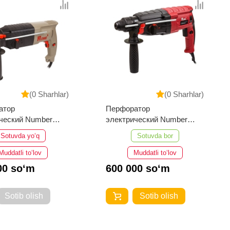
(0 Sharhlar)
(0 Sharhlar)
атор
Перфоратор
ческий Number
электрический Number
50/24-2
One EH1300/30-2
Sotuvda yo‘q
Sotuvda bor
Muddatli to‘lov
Muddatli to‘lov
00 so‘m
600 000 so‘m
Sotib olish
Sotib olish