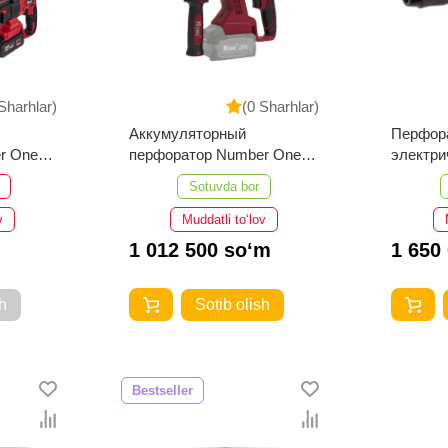
Sharhlar)
(0 Sharhlar)
Аккумуляторный
Перфор
r One
перфоратор Number One
электри
EH30/4.0-PRO-BL
One EH
Sotuvda bor
v
Muddatli to‘lov
1 012 500 so‘m
1 650
h
Sotib olish
Bestseller