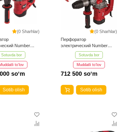
(0 Sharhlar)
(0 Sharhlar)
атор
Перфоратор
ческий Number
электрический Number
1800/40-PRO
One EH1400/28-2
Sotuvda bor
Sotuvda bor
Muddatli to‘lov
Muddatli to‘lov
 000 so‘m
712 500 so‘m
Sotib olish
Sotib olish