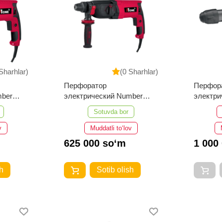
Sharhlar)
(0 Sharhlar)
Перфоратор
Перфор
mber
электрический Number
электри
RO
One EH1300/30-1
One EH
Sotuvda bor
v
Muddatli to‘lov
625 000 so‘m
1 000
h
Sotib olish