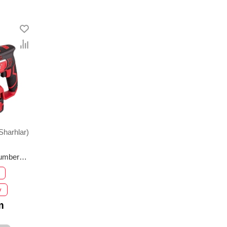
Sharhlar)
umber
-1BL
v
m