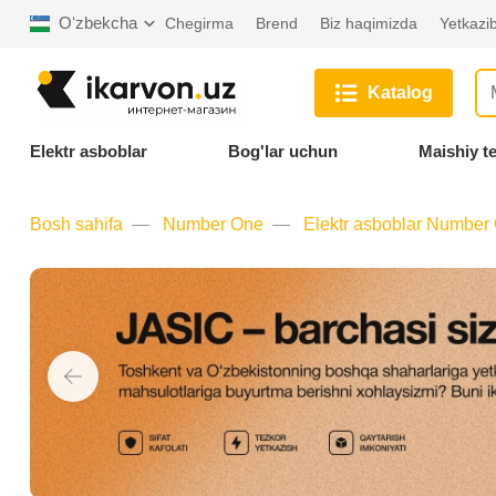
Oʻzbekcha
Chegirma
Brend
Biz haqimizda
Yetkazib
Katalog
Elektr asboblar
Bog'lar uchun
Maishiy t
Bosh sahifa
Number One
Elektr asboblar Number