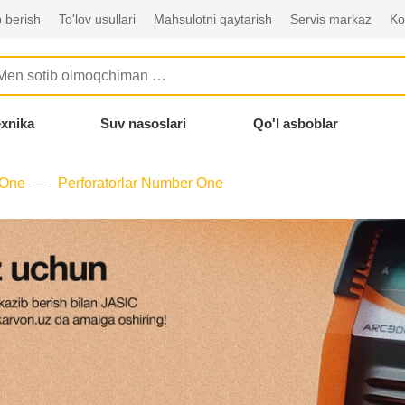
 berish
To'lov usullari
Mahsulotni qaytarish
Servis markaz
Ko
exnika
Suv nasoslari
Qo'l asboblar
 One
Perforatorlar Number One