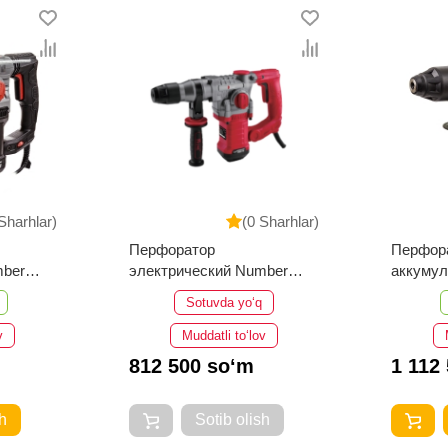
Sharhlar)
(0 Sharhlar)
Перфоратор
Перфор
mber
электрический Number
аккуму
One EH1950/32-2
One EH
Sotuvda yo‘q
v
Muddatli to‘lov
812 500 so‘m
1 112
h
Sotib olish