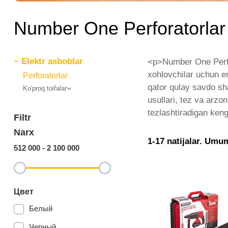
Number One Perforatorlar
Elektr asboblar
<p>Number One Perfor
xohlovchilar uchun en
Perforatorlar
qator qulay savdo sha
Ko'proq toifalar
usullari, tez va arzo
tezlashtiradigan keng 
Filtr
Narx
1-17 natijalar. Umu
512 000
-
2 100 000
Цвет
Белый
Черный