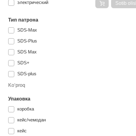
электрический
Sotib olis
1306 Вт
Тип патрона
780 Вт
SDS-Max
850 Вт
SDS-Plus
SDS Max
SDS+
SDS-plus
БЗП
Ko‘proq
220 В
Упаковка
SDS Plus
коробка
бесключевой
кейс/чемодан
SDS-max
кейс