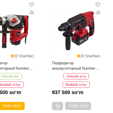
(0 Sharhlar)
(0 Sharhlar)
атор
Перфоратор
ляторный Number
аккумуляторный Number
2200/32-PRO
One EH26/4.0-PRO-1BL
Sotuvda bor
Sotuvda yo‘q
Muddatli to‘lov
Muddatli to‘lov
 500 so‘m
937 500 so‘m
Sotib olish
Sotib olish