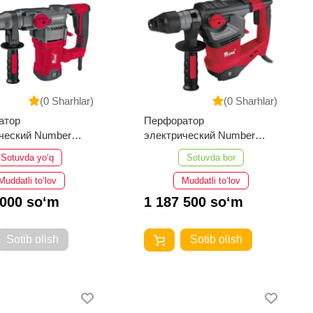
(0 Sharhlar)
(0 Sharhlar)
атор
Перфоратор
ческий Number
электрический Number
1500/30-PRO
One EH1950/40-PRO
Sotuvda yo‘q
Sotuvda bor
Muddatli to‘lov
Muddatli to‘lov
 000 so‘m
1 187 500 so‘m
Sotib olish
Sotib olish