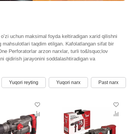
ʻzi uchun maksimal foyda keltiradigan xarid qilishni
mahsulotlari taqdim etilgan. Kafolatlangan sifat bir
ne Perforatorlar arzon narxlar, turli to&lsquo;lov
ni qidirish jarayonini soddalashtiradigan va
Yuqori reyting
Yuqori narx
Past narx