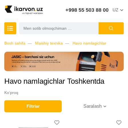
+998 55 503 88 00
UZ
Bosh sahifa
Maishiy texnika
Havo namlagichlar
Havo namlagichlar Toshkentda
Ko‘proq
Filtrlar
Saralash