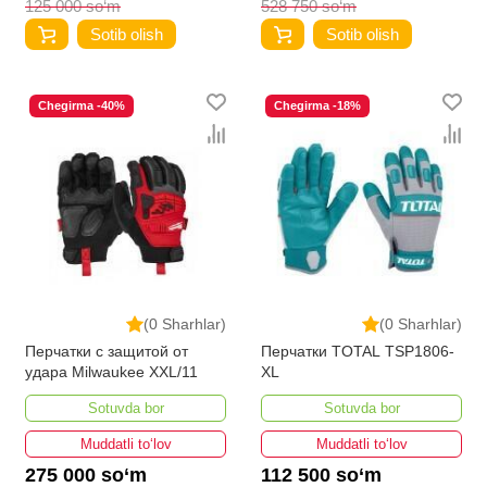
125 000 so‘m
528 750 so‘m
Sotib olish
Sotib olish
Chegirma -40%
Chegirma -18%
(0 Sharhlar)
(0 Sharhlar)
Перчатки с защитой от
Перчатки TOTAL TSP1806-
удара Milwaukee XXL/11
XL
Sotuvda bor
Sotuvda bor
Muddatli to‘lov
Muddatli to‘lov
275 000 so‘m
112 500 so‘m