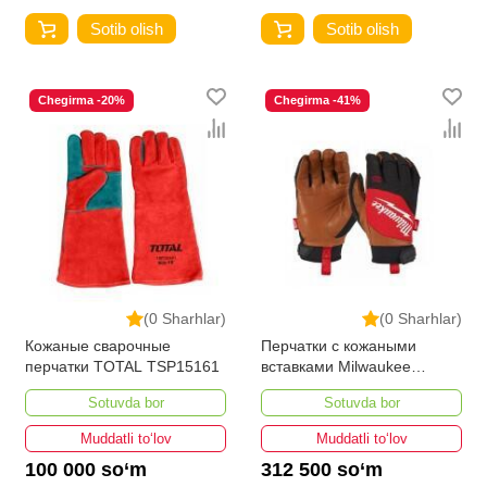
Sotib olish
Sotib olish
Chegirma -20%
Chegirma -41%
(0 Sharhlar)
(0 Sharhlar)
Кожаные сварочные
Перчатки с кожаными
перчатки TOTAL TSP15161
вставками Milwaukee
XXL/10
Sotuvda bor
Sotuvda bor
Muddatli to‘lov
Muddatli to‘lov
100 000 so‘m
312 500 so‘m