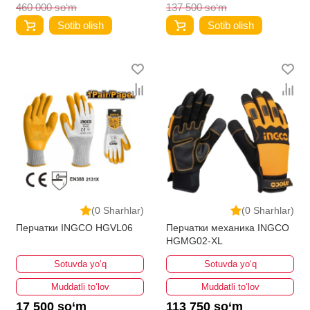
460 000 so‘m
137 500 so‘m
Sotib olish
Sotib olish
(0 Sharhlar)
(0 Sharhlar)
Перчатки INGCO HGVL06
Перчатки механика INGCO
HGMG02-XL
Sotuvda yo‘q
Sotuvda yo‘q
Muddatli to‘lov
Muddatli to‘lov
17 500 so‘m
113 750 so‘m