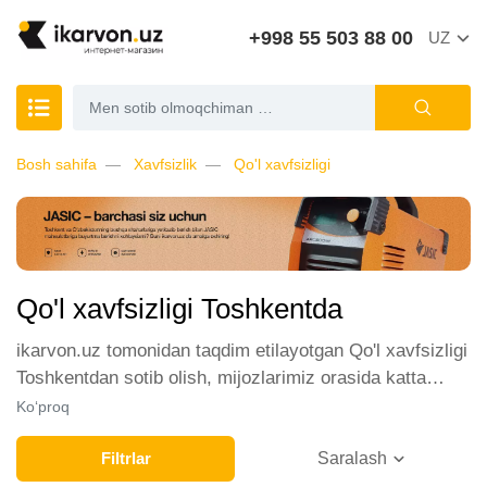
+998 55 503 88 00
UZ
Bosh sahifa
Xavfsizlik
Qo'l xavfsizligi
Qo'l xavfsizligi Toshkentda
ikarvon.uz tomonidan taqdim etilayotgan Qo'l xavfsizligi
Toshkentdan sotib olish, mijozlarimiz orasida katta
talabga ega. Biz ushbu toifadagi tovarlarni sotish uchun
Ko‘proq
eng yaxshi sharoitlarni ta'minlaymiz. Onlayn do'konda
Qo'l xavfsizligi yetakchi ishlab chiqaruvchilar va
Filtrlar
Saralash
brendlar tomonidan taqdim etilgan bo'lib, ularning