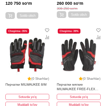
120 750 so‘m
260 000 so‘m
306 250 so‘m
Sotib olish
Sotib olish
Chegirma -35%
Chegirma -39%
(0 Sharhlar)
(0 Sharhlar)
Перчатки MILWAUKEE 8/M
Перчатки мягкие
MILWAUKEE FREE-FLEX
11/XXL
Sotuvda yo‘q
Sotuvda yo‘q
Muddatli to‘lov
Muddatli to‘lov