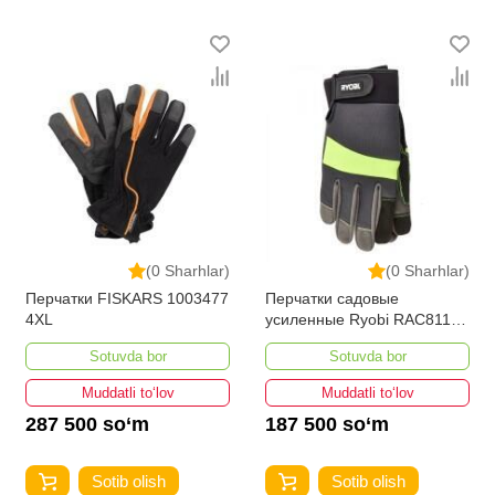
(0 Sharhlar)
(0 Sharhlar)
Перчатки FISKARS 1003477
Перчатки садовые
4XL
усиленные Ryobi RAC811L
5132002991
Sotuvda bor
Sotuvda bor
Muddatli to‘lov
Muddatli to‘lov
287 500 so‘m
187 500 so‘m
Sotib olish
Sotib olish