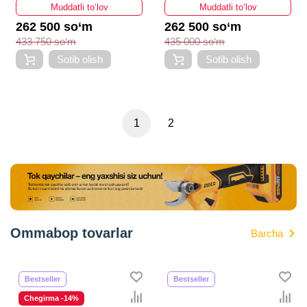
Muddatli to‘lov
Muddatli to‘lov
262 500 so‘m
262 500 so‘m
433 750 so‘m
435 000 so‘m
Sotib olish
Sotib olish
1
2
Ommabop tovarlar
Barcha
Bestseller
Bestseller
Chegirma -14%