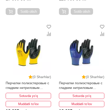
Sotib olish
Sotib olish
(0 Sharhlar)
(0 Sharhlar)
Перчатки полиэстеровые с
Перчатки полиэстеровые с
гладким нитриловым
гладким нитриловым
покрытием SGSplus
покрытием SGSplus
Sotuvda yo‘q
Sotuvda yo‘q
SGS7130
SGS7120
Muddatli to‘lov
Muddatli to‘lov