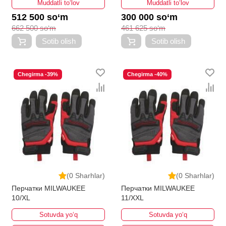
Muddatli to‘lov
Muddatli to‘lov
512 500 so‘m
300 000 so‘m
662 500 so‘m
461 625 so‘m
Sotib olish
Sotib olish
Chegirma -39%
Chegirma -40%
(0 Sharhlar)
(0 Sharhlar)
Перчатки MILWAUKEE
Перчатки MILWAUKEE
10/XL
11/XXL
Sotuvda yo‘q
Sotuvda yo‘q