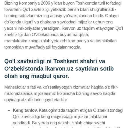
Bizning kompaniya 2006 yildan buyon Toshkentda turli toifadagi
tovarlarni Qo'l xavfsizligi yetkazib berish bilan shug’ullanadi ­
bizning sotuvlarimizning asosiy yo'nalishlaridan biridir. Onlayn
do'konda ulgurji va chakana savdodagi mijozlar uchun eng
yaxshi imkoniyatlar yaratilgan. ikarvon.uz taqdim etayotgan Qo'l
xavfsizligi dan O‘zbekistonda buyurtma qilish,
mamlakatimizning o‘nlab yetakchi kompaniya va tashkilotlari
tomonidan muvaffaqiyatli foydalanmoqda.
Qo'l xavfsizligi ni Toshkent shahri va
Oʻzbekistonda ikarvon.uz saytidan sotib
olish eng maqbul qaror.
Mahsulotlar sifati va ko'rsatilayotgan xizmatlar haqida o'z fikr-
mulohazalarida mijozlarimiz ko'pincha bizning savdo haqida
quyidagi afzalliklarini qayd etadilar
Keng tanlov.
Katalogimizda taqdim etilgan O'zbekistondagi
Qo'l xavfsizligi keng miqyosdagi mijozlar talablarini
qondiradi. Bu yerda eng yaxshi ishlab chiqaruvchi