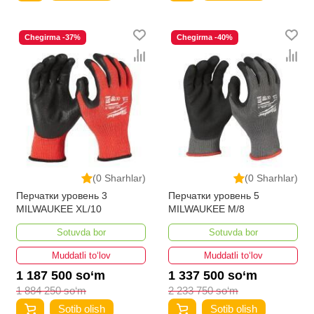
Chegirma -37%
Chegirma -40%
(0 Sharhlar)
(0 Sharhlar)
Перчатки уровень 3
Перчатки уровень 5
MILWAUKEE XL/10
MILWAUKEE M/8
Sotuvda bor
Sotuvda bor
Muddatli to‘lov
Muddatli to‘lov
1 187 500 so‘m
1 337 500 so‘m
1 884 250 so‘m
2 233 750 so‘m
Sotib olish
Sotib olish