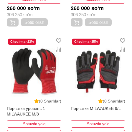
260 000 so‘m
260 000 so‘m
306 250 so‘m
306 250 so‘m
Sotib olish
Sotib olish
Chegirma -23%
Chegirma -35%
(0 Sharhlar)
(0 Sharhlar)
Перчатки уровень 1
Перчатки MILWAUKEE 9/L
MILWAUKEE M/8
Sotuvda yo‘q
Sotuvda yo‘q