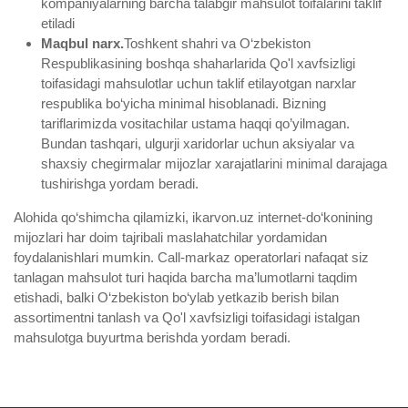
kompaniyalarning barcha talabgir mahsulot toifalarini taklif
etiladi
Maqbul narx.
Toshkent shahri va O‘zbekiston
Respublikasining boshqa shaharlarida Qo'l xavfsizligi
toifasidagi mahsulotlar uchun taklif etilayotgan narxlar
respublika bo‘yicha minimal hisoblanadi. Bizning
tariflarimizda vositachilar ustama haqqi qo’yilmagan.
Bundan tashqari, ulgurji xaridorlar uchun aksiyalar va
shaxsiy chegirmalar mijozlar xarajatlarini minimal darajaga
tushirishga yordam beradi.
Alohida qo‘shimcha qilamizki, ikarvon.uz internet-do‘konining
mijozlari har doim tajribali maslahatchilar yordamidan
foydalanishlari mumkin. Call-markaz operatorlari nafaqat siz
tanlagan mahsulot turi haqida barcha ma’lumotlarni taqdim
etishadi, balki O‘zbekiston bo‘ylab yetkazib berish bilan
assortimentni tanlash va Qo'l xavfsizligi toifasidagi istalgan
mahsulotga buyurtma berishda yordam beradi.