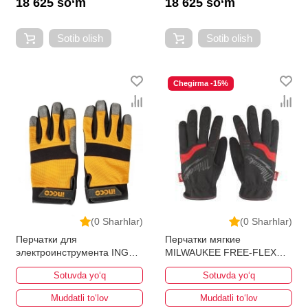
18 625 so‘m
18 625 so‘m
Sotib olish
Sotib olish
Chegirma -15%
(0 Sharhlar)
(0 Sharhlar)
Перчатки для
Перчатки мягкие
электроинструмента INGCO
MILWAUKEE FREE-FLEX
HGMG01-XL
8/M
Sotuvda yo‘q
Sotuvda yo‘q
Muddatli to‘lov
Muddatli to‘lov