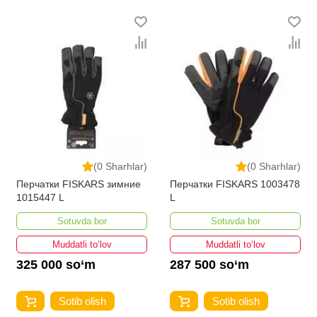
ro'yxati doimiy ravishda kengayib bormoqda. Biz butun
mamlakat bo'ylab tovarlarni istalgan miqdorda yetkazib
beramiz. Bularning barchasi O'zbekistondagi eng
yaxshi narx bilan qo’shimcha qilingan, ikarvon.uz dan
Qo'l xavfsizligi - bu eng keng narxlar oralig'i. Va bu
yerda Qo'l xavfsizligi toifasidagi har bir element uchun
optimal narx mavjud.
(0 Sharhlar)
(0 Sharhlar)
Перчатки FISKARS зимние
Перчатки FISKARS 1003478
1015447 L
L
Sotuvda bor
Sotuvda bor
Muddatli to‘lov
Muddatli to‘lov
325 000 so‘m
287 500 so‘m
Sotib olish
Sotib olish