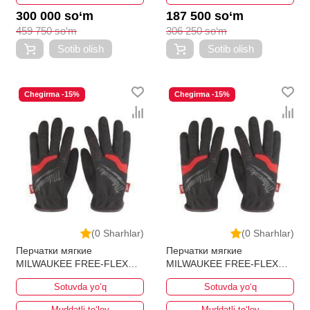
300 000 so‘m
187 500 so‘m
459 750 so‘m
306 250 so‘m
Sotib olish
Sotib olish
Chegirma -15%
Chegirma -15%
(0 Sharhlar)
(0 Sharhlar)
Перчатки мягкие
Перчатки мягкие
MILWAUKEE FREE-FLEX
MILWAUKEE FREE-FLEX
10/XL
9/L
Sotuvda yo‘q
Sotuvda yo‘q
Muddatli to‘lov
Muddatli to‘lov