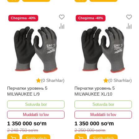
Chegirma -40%
Chegirma -40%
(0 Sharhlar)
(0 Sharhlar)
Перчатки уровень 5
Перчатки уровень 5
MILWAUKEE L/9
MILWAUKEE XL/10
Sotuvda bor
Sotuvda bor
Muddatli to‘lov
Muddatli to‘lov
1 350 000 so‘m
1 350 000 so‘m
2 248 750 so‘m
2 250 000 so‘m
Sotib olish
Sotib olish