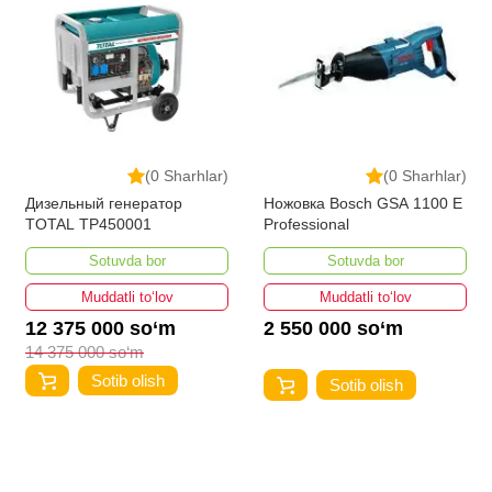
(0 Sharhlar)
(0 Sharhlar)
Дизельный генератор
Ножовка Bosch GSA 1100 E
TOTAL TP450001
Professional
Sotuvda bor
Sotuvda bor
Muddatli to‘lov
Muddatli to‘lov
12 375 000 so‘m
2 550 000 so‘m
14 375 000 so‘m
Sotib olish
Sotib olish