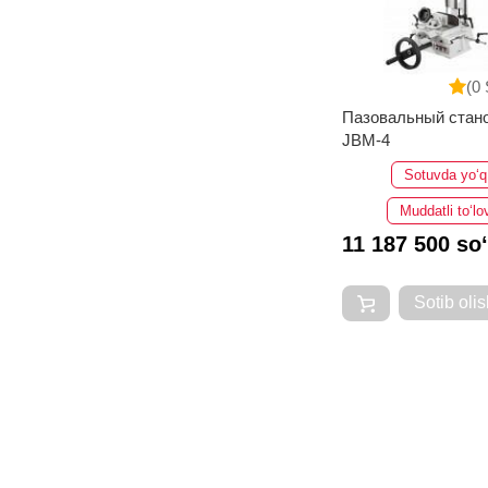
(0 
Пазовальный стан
JBM-4
Sotuvda yo‘q
Muddatli to‘lo
11 187 500 so
Sotib olis