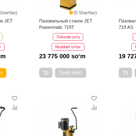
Sharhlar)
(0 Sharhlar)
ок JET
Пазовальный станок JET
Пазовал
Powermatic 719T
719 AS
Sotuvda yo‘q
v
Muddatli to‘lov
‘m
23 775 000 so‘m
19 72
h
Sotib olish