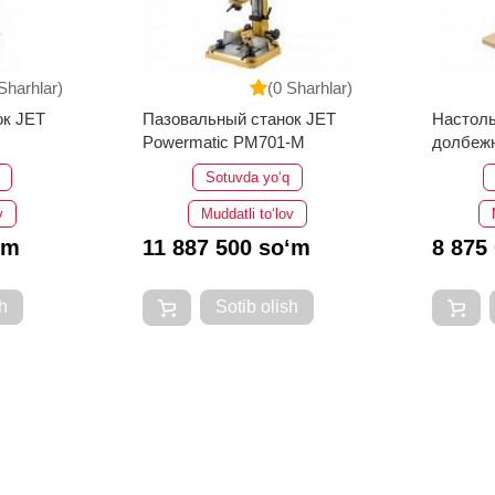
Sharhlar)
(0 Sharhlar)
ок JET
Пазовальный станок JET
Настоль
Powermatic PM701-M
долбежн
JBM-5
Sotuvda yo‘q
v
Muddatli to‘lov
‘m
11 887 500 so‘m
8 875
h
Sotib olish