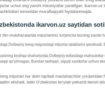
ijozlar uchun eng yaxshi imkoniyatlar yaratilgan. ikarvon.u
ashkilotlari tomonidan muvaffaqiyatli foydalanmoqda.
ʻzbekistonda ikarvon.uz saytidan sot
'z fikr-mulohazalarida mijozlarimiz ko'pincha bizning savdo ha
dagi Dolbejniy keng miqyosdagi mijozlar talablarini qondiradi.
sining boshqa shaharlarida Dolbejniy toifasidagi mahsulotlar u
haqqi qo’yilmagan. Bundan tashqari, ulgurji xaridorlar uchun aks
ining mijozlari har doim tajribali maslahatchilar yordamidan
qdim etishadi, balki O‘zbekiston bo‘ylab yetkazib berish bila