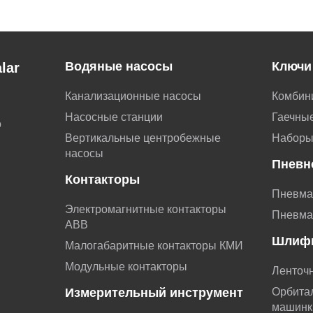
Водяные насосы
Ключи
lar
Канализационные насосы
Комбин
Насосные станции
Гаечные
о
Вертикальные центробежные
Наборы
насосы
Пневн
Контакторы
Пневма
Электромагнитные контакторы
Пневма
АВВ
Шлиф
Малогабаритные контакторы КМИ
Модульные контакторы
Ленточ
Измерительный инструмент
Орбита
машинк