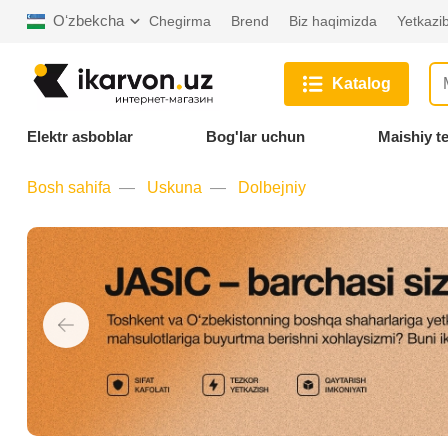
Oʻzbekcha
Chegirma
Brend
Biz haqimizda
Yetkazib
Katalog
Elektr asboblar
Bog'lar uchun
Maishiy t
Bosh sahifa
Uskuna
Dolbejniy