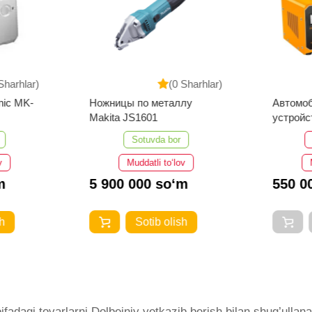
Sharhlar)
(0 Sharhlar)
nic MK-
Ножницы по металлу
Автомоб
Makita JS1601
устройс
CB1601
Sotuvda bor
v
Muddatli to‘lov
m
5 900 000 so‘m
550 0
h
Sotib olish
adagi tovarlarni Dolbejniy yetkazib berish bilan shug’ullanad