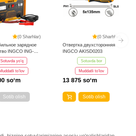
(0 Sharhlar)
(0 Sharhlar)
ильное зарядное
Отвертка двухсторонняя
тво INGCO ING-
INGCO AKISD0203
Sotuvda yo‘q
Sotuvda bor
Muddatli to‘lov
Muddatli to‘lov
00 so‘m
13 875 so‘m
Sotib olish
Sotib olish
i ­ bizning sotuvlarimizning asosiy yo'nalishlaridan