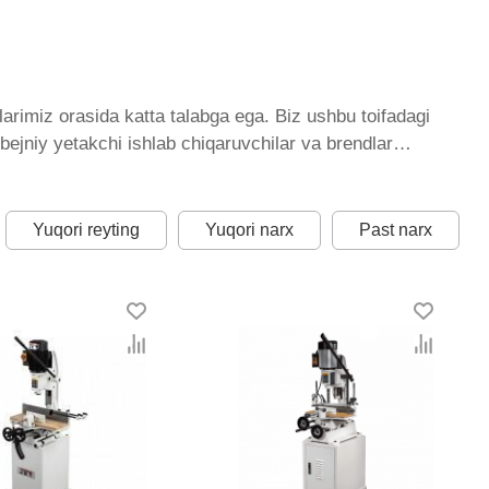
arimiz orasida katta talabga ega. Biz ushbu toifadagi
bejniy yetakchi ishlab chiqaruvchilar va brendlar
qda. Biz butun mamlakat bo'ylab tovarlarni istalgan
ilan qo’shimcha qilingan, ikarvon.uz dan Dolbejniy - bu
 optimal narx mavjud.
Yuqori reyting
Yuqori narx
Past narx