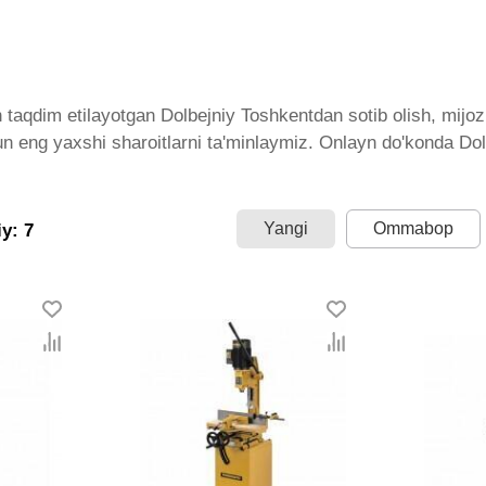
taqdim etilayotgan Dolbejniy Toshkentdan sotib olish, mijozl
un eng yaxshi sharoitlarni ta'minlaymiz. Onlayn do'konda Dol
gan bo'lib, ularning ro'yxati doimiy ravishda kengayib bormo
ramiz. Bularning barchasi O'zbekistondagi eng yaxshi narx b
ig'i. Va bu yerda Dolbejniy toifasidagi har bir element uchun
Yangi
Ommabop
y: 7