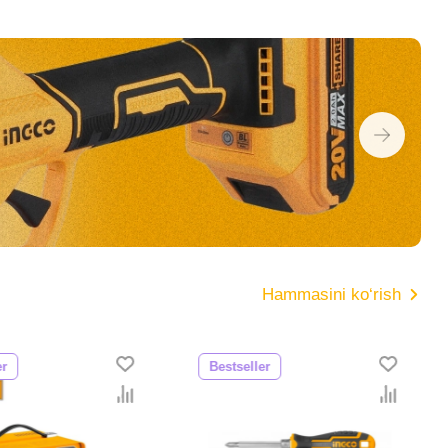
Hammasini ko‘rish
er
Bestseller