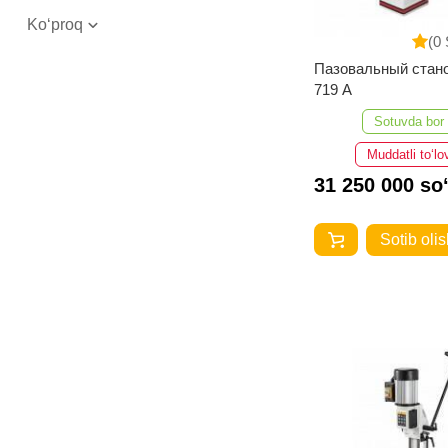
Ko‘proq
(0 
Пазовальный стан
719 A
Sotuvda bor
Muddatli to‘lo
31 250 000 so
Sotib olis