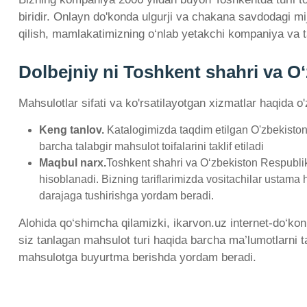
biridir. Onlayn do'konda ulgurji va chakana savdodagi m
qilish, mamlakatimizning o‘nlab yetakchi kompaniya va t
Dolbejniy ni Toshkent shahri va O
Mahsulotlar sifati va ko'rsatilayotgan xizmatlar haqida o
Keng tanlov.
Katalogimizda taqdim etilgan O'zbekiston
barcha talabgir mahsulot toifalarini taklif etiladi
Maqbul narx.
Toshkent shahri va O‘zbekiston Respublika
hisoblanadi. Bizning tariflarimizda vositachilar ustama 
darajaga tushirishga yordam beradi.
Alohida qo‘shimcha qilamizki, ikarvon.uz internet-do‘kon
siz tanlagan mahsulot turi haqida barcha ma’lumotlarni ta
mahsulotga buyurtma berishda yordam beradi.