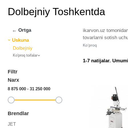
Dolbejniy Toshkentda
← Ortga
ikarvon.uz tomonidan 
tovarlarni sotish uch
Uskuna
tomonidan taqdim etil
Ko‘proq
Dolbejniy
miqdorda yetkazib be
Ko'proq toifalar
eng keng narxlar oral
1-7 natijalar. Umumi
Filtr
Narx
8 875 000
-
31 250 000
Brendlar
JET