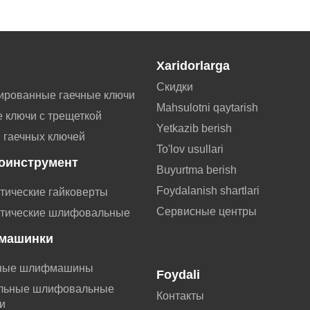
Xaridorlarga
Скидки
ированные гаечные ключи
Mahsulotni qaytarish
 ключи с трещеткой
Yetkazib berish
 гаечных ключей
To'lov usullari
оинструмент
Buyurtma berish
Foydalanish shartlari
тические гайковерты
Сервисные центры
тические шлифовальные
машинки
ные шлифмашины
Foydali
льные шлифовальные
Контакты
и