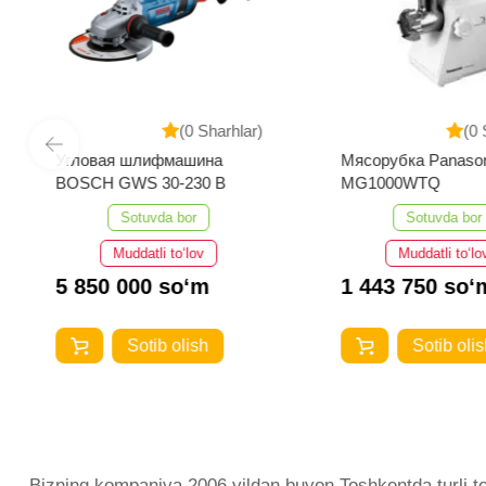
(0 Sharhlar)
(0 
Угловая шлифмашина
Мясорубка Panaso
BOSCH GWS 30-230 B
MG1000WTQ
Sotuvda bor
Sotuvda bor
Muddatli to‘lov
Muddatli to‘lo
5 850 000 so‘m
1 443 750 so‘
Sotib olish
Sotib olis
Bizning kompaniya 2006 yildan buyon Toshkentda turli toif