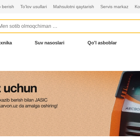
 berish
To'lov usullari
Mahsulotni qaytarish
Servis markaz
Ko
exnika
Suv nasoslari
Qo'l asboblar