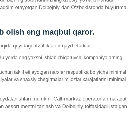
z taqdim etayotgan Dolbejniy dan O‘zbekistonda buyurtma
ib olish eng maqbul qaror.
qida quyidagi afzalliklarini qayd etadilar
 Bu yerda eng yaxshi ishlab chiqaruvchi kompaniyalarning
chun taklif etilayotgan narxlar respublika bo‘yicha minimal
iyalar va shaxsiy chegirmalar mijozlar xarajatlarini minimal
 foydalanishlari mumkin. Call-markaz operatorlari nafaqat
n assortimentni tanlash va Dolbejniy toifasidagi istalgan