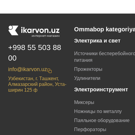
Ommabop kategoriya
Электрика и свет
+998 55 503 88
Источники бесперебойног
00
питания
info@ikarvon.uz
Прожекторы
Удлинители
Узбекистан, г. Ташкент,
Алмазарский район, Уста-
Электроинструмент
ширин 125 ф
Миксеры
Ножницы по металлу
Паяльное оборудование
Перфораторы