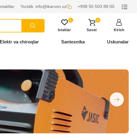
ntaktlar
Yuridik
info@ikarvon.uz
+998 55 503 88 00
0
0
Istaklar
Savat
Kirish
Elektr va chiroqlar
Santexnika
Uskunalar