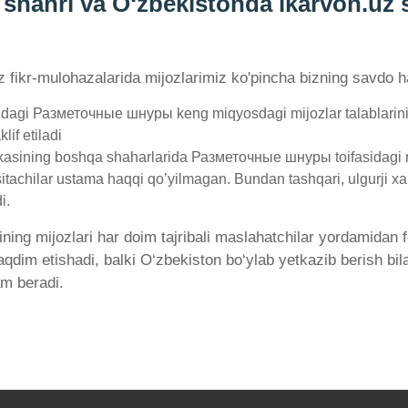
ahri va Oʻzbekistonda ikarvon.uz s
'z fikr-mulohazalarida mijozlarimiz ko'pincha bizning savdo ha
dagi Разметочные шнуры keng miqyosdagi mijozlar talablarini 
lif etiladi
asining boshqa shaharlarida Разметочные шнуры toifasidagi mah
sitachilar ustama haqqi qo’yilmagan. Bundan tashqari, ulgurji xa
i.
ining mijozlari har doim tajribali maslahatchilar yordamidan
taqdim etishadi, balki O‘zbekiston bo‘ylab yetkazib berish
am beradi.