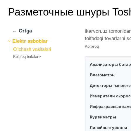
Разметочные шнуры Tos
← Ortga
ikarvon.uz tomonidan
toifadagi tovarlarni
Elektr asboblar
chiqaruvchilar va br
Ko‘proq
O'lchash vositalari
bo'ylab tovarlarni is
Ko'proq toifalar
ikarvon.uz dan Разме
Анализаторы батар
optimal narx mavjud.
Влагометры
Детекторы напряже
Измерители скорос
Инфракрасные кам
Курвиметры
Линейные уровни