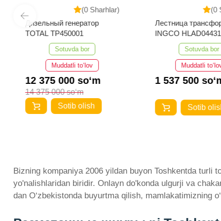
(0 Sharhlar)
(0 
Дизельный генератор
Лестница трансфо
TOTAL TP450001
INGCO HLAD04431
Sotuvda bor
Sotuvda bor
Muddatli to‘lov
Muddatli to‘lo
12 375 000 so‘m
1 537 500 so‘
14 375 000 so‘m
Sotib olish
Sotib olis
Bizning kompaniya 2006 yildan buyon Toshkentda turli to
yo'nalishlaridan biridir. Onlayn do'konda ulgurji va ch
dan O‘zbekistonda buyurtma qilish, mamlakatimizning o‘