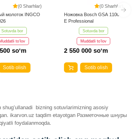
(0 Sharhlar)
(0 Sharhlar)
ый молоток INGCO
Ножовка Bosch GSA 1100
026
E Professional
Sotuvda bor
Sotuvda bor
Muddatli to‘lov
Muddatli to‘lov
 500 so‘m
2 550 000 so‘m
Sotib olish
Sotib olish
shug’ullanadi ­ bizning sotuvlarimizning asosiy
atilgan. ikarvon.uz taqdim etayotgan Разметочные шнуры
qiyatli foydalanmoqda.