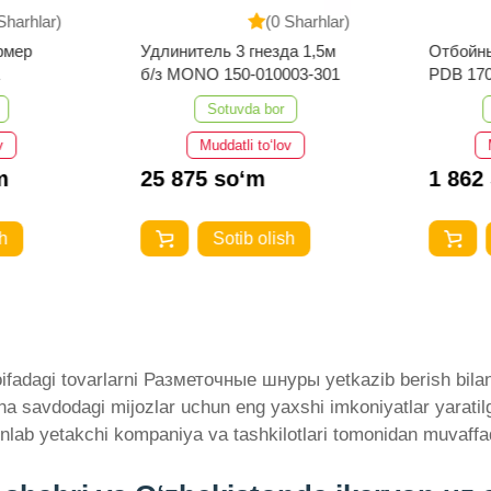
Sharhlar)
(0 Sharhlar)
рмер
Удлинитель 3 гнезда 1,5м
Отбойн
б/з MONO 150-010003-301
PDB 17
Sotuvda bor
v
Muddatli to‘lov
m
25 875 so‘m
1 862
h
Sotib olish
ifadagi tovarlarni Разметочные шнуры yetkazib berish bilan 
akana savdodagi mijozlar uchun eng yaxshi imkoniyatlar yar
nlab yetakchi kompaniya va tashkilotlari tomonidan muvaffa