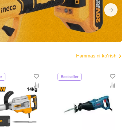
Hammasini ko‘rish
er
Bestseller