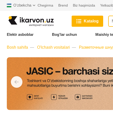
Oʻzbekcha
Chegirma
Brend
Biz haqimizda
Yetkazib
Katalog
Elektr asboblar
Bog'lar uchun
Maishiy t
Bosh sahifa
O'lchash vositalari
Разметочные шн