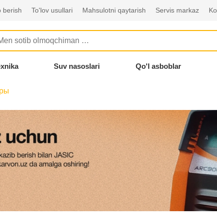
 berish
To'lov usullari
Mahsulotni qaytarish
Servis markaz
Ko
exnika
Suv nasoslari
Qo'l asboblar
уры