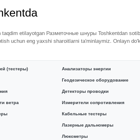
hkentda
 taqdim etilayotgan Разметочные шнуры Toshkentdan sotib ol
 sotish uchun eng yaxshi sharoitlarni ta'minlaymiz. Onlayn 
endlar tomonidan taqdim etilgan bo'lib, ularning ro'yxati do
talgan miqdorda yetkazib beramiz. Bularning barchasi O'zbek
точные шнуры - bu eng keng narxlar oralig'i. Va bu yerda 
ей (тестеры)
Анализаторы энергии
Геодезическое оборудование
ния
Детекторы проводки
ти ветра
Измерители сопротивления
еры
Кабельные тестеры
Лазерные дальномеры
Люксметры