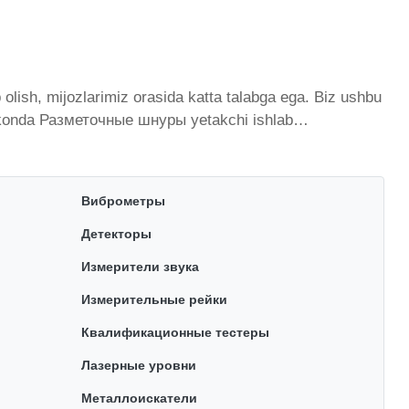
ish, mijozlarimiz orasida katta talabga ega. Biz ushbu
do'konda Разметочные шнуры yetakchi ishlab
imiy ravishda kengayib bormoqda. Biz butun mamlakat
istondagi eng yaxshi narx bilan qo’shimcha qilingan,
Разметочные шнуры toifasidagi har bir element uchun
Виброметры
Детекторы
Измерители звука
Измерительные рейки
Квалификационные тестеры
Лазерные уровни
Металлоискатели