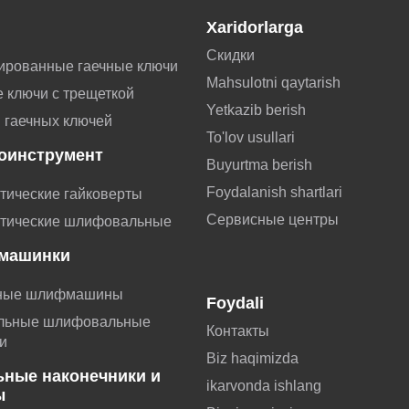
Xaridorlarga
Скидки
ированные гаечные ключи
Mahsulotni qaytarish
 ключи с трещеткой
Yetkazib berish
 гаечных ключей
To'lov usullari
оинструмент
Buyurtma berish
Foydalanish shartlari
тические гайковерты
Сервисные центры
тические шлифовальные
машинки
ные шлифмашины
Foydali
льные шлифовальные
Контакты
и
Biz haqimizda
ьные наконечники и
ikarvonda ishlang
ы