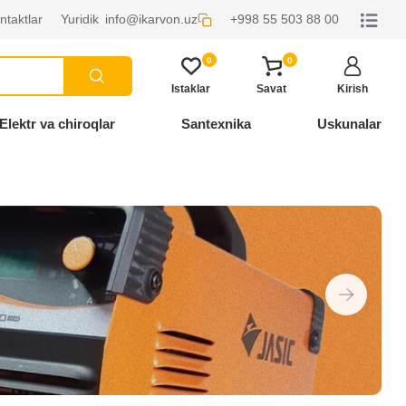
ntaktlar
Yuridik
info@ikarvon.uz
+998 55 503 88 00
0
0
Istaklar
Savat
Kirish
Elektr va chiroqlar
Santexnika
Uskunalar