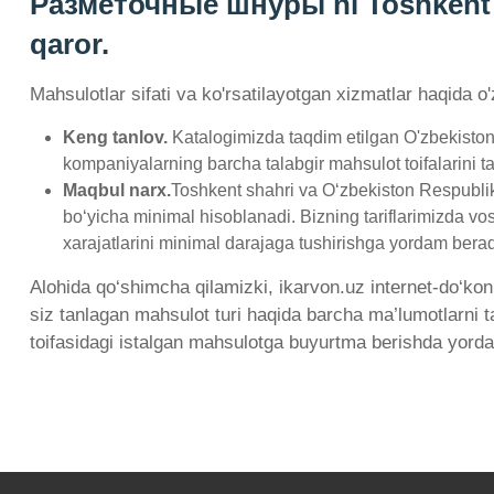
Разметочные шнуры ni Toshkent sh
qaror.
Mahsulotlar sifati va ko'rsatilayotgan xizmatlar haqida o
Keng tanlov.
Katalogimizda taqdim etilgan O'zbekiston
kompaniyalarning barcha talabgir mahsulot toifalarini tak
Maqbul narx.
Toshkent shahri va O‘zbekiston Respublik
bo‘yicha minimal hisoblanadi. Bizning tariflarimizda vo
xarajatlarini minimal darajaga tushirishga yordam berad
Alohida qo‘shimcha qilamizki, ikarvon.uz internet-do‘kon
siz tanlagan mahsulot turi haqida barcha ma’lumotlarni 
toifasidagi istalgan mahsulotga buyurtma berishda yord