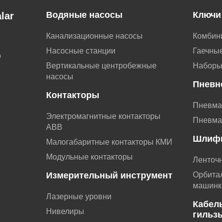
Водяные насосы
Ключи
lar
Канализационные насосы
Комбин
Насосные станции
Гаечные
о
Вертикальные центробежные
Наборы
насосы
Пневн
Контакторы
Пневма
Электромагнитные контакторы
Пневма
АВВ
Шлиф
Малогабаритные контакторы КМИ
Модульные контакторы
Ленточ
Измерительный инструмент
Орбита
машинк
Лазерные уровни
Кабел
Нивелиры
гильз